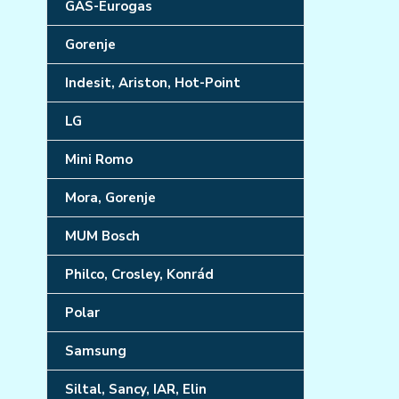
GAS-Eurogas
Gorenje
Indesit, Ariston, Hot-Point
LG
Mini Romo
Mora, Gorenje
MUM Bosch
Philco, Crosley, Konrád
Polar
Samsung
Siltal, Sancy, IAR, Elin