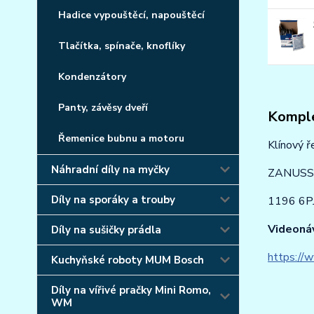
Hadice vypouštěcí, napouštěcí
Tlačítka, spínače, knoflíky
Kondenzátory
Panty, závěsy dveří
Komple
Řemenice bubnu a motoru
Klínový ř
Náhradní díly na myčky
ZANUSSI,
Díly na sporáky a trouby
1196 6PJ
Videoná
Díly na sušičky prádla
https://
Kuchyňské roboty MUM Bosch
Díly na vířivé pračky Mini Romo,
WM