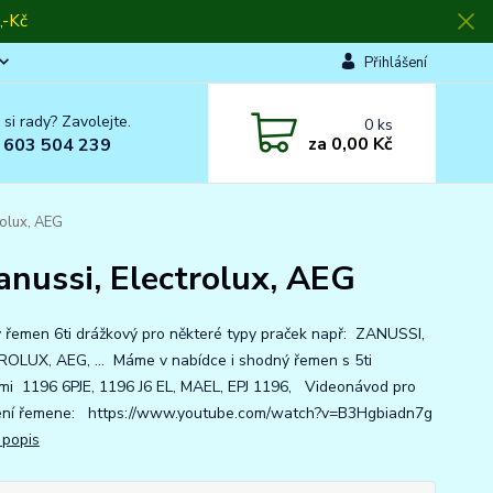
-Kč
Přihlášení
 si rady? Zavolejte.
0
ks
za
0,00 Kč
 603 504 239
rolux, AEG
nussi, Electrolux, AEG
ý řemen 6ti drážkový pro některé typy praček např: ZANUSSI,
OLUX, AEG, ... Máme v nabídce i shodný řemen s 5ti
mi 1196 6PJE, 1196 J6 EL, MAEL, EPJ 1196, Videonávod pro
ní řemene: https://www.youtube.com/watch?v=B3Hgbiadn7g
 popis