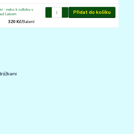
í - nebo k odběru v
Přidat do košíku
nad Labem
320 Kč
/
Balení
drážkami