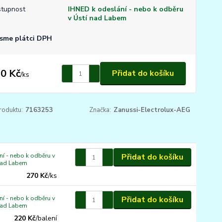
tupnost
IHNED k odeslání - nebo k odběru
v Ústí nad Labem
sme plátci DPH
0 Kč
Přidat do košíku
/
ks
roduktu:
7163253
Značka:
Zanussi-Electrolux-AEG
í - nebo k odběru v
Přidat do košíku
nad Labem
270 Kč
/
ks
í - nebo k odběru v
Přidat do košíku
nad Labem
220 Kč
/
balení