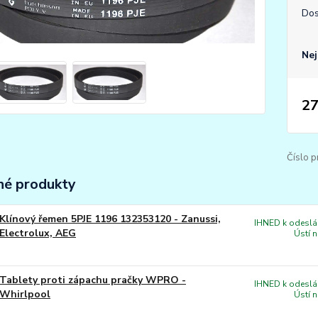
Dos
Nej
27
Číslo p
é produkty
Klínový řemen 5PJE 1196 132353120 - Zanussi,
IHNED k odeslán
Electrolux, AEG
Ústí 
Tablety proti zápachu pračky WPRO -
IHNED k odeslán
Whirlpool
Ústí 