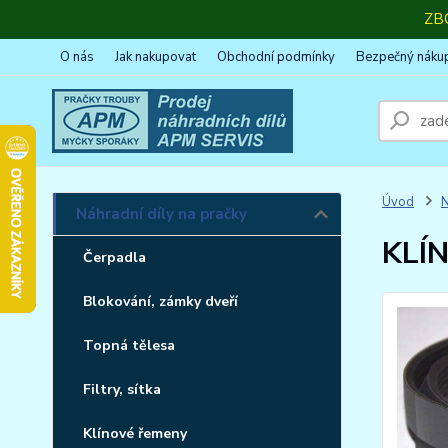
ZB
O nás
Jak nakupovat
Obchodní podmínky
Bezpečný náku
Úvod
N
Náhradní díly na pračky
KLÍN
Čerpadla
Blokování, zámky dveří
Topná tělesa
Filtry, sítka
Klínové řemeny