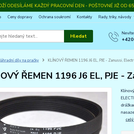
OŽÍ ODESÍLÁME KAŽDÝ PRACOVNÍ DEN - POŠTOVNÉ JIŽ OD 65,
p
Ceny dopravy
Ochrana soukromí
Kontakty
Rady, triky, návody
Nevíte
Hledat
+420
áhradní díly na pračky
KLÍNOVÝ ŘEMEN 1196 J6 EL, PJE - Zanussi, Elect
OVÝ ŘEMEN 1196 J6 EL, PJE - Za
Klínov
ELECTR
drážka
nasaze
celý