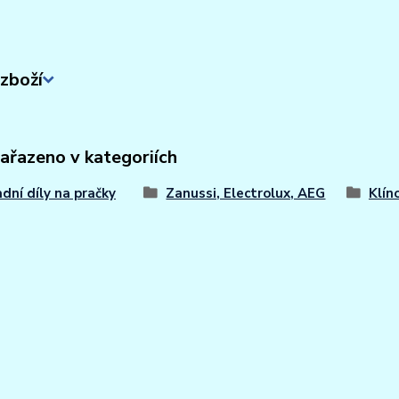
zboží
zařazeno v kategoriích
dní díly na pračky
Zanussi, Electrolux, AEG
Klín