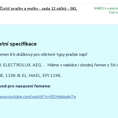
Čistič pračky a myčky - sada 12 sáčků - SKL
IHNED k odeslán
Ústí 
tní specifikace
emen 6ti drážkový pro některé typy praček např:
 ELECTROLUX, AEG, ... Máme v nabídce i shodný řemen s 5ti 
E, 1196 J6 EL, MAEL, EPJ 1196,
vod pro nasazení řemene:
www.youtube.com/watch?v=B3Hgbiadn7g