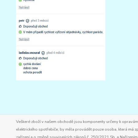
Veškeré zboží v našem obchodě jsou komponenty určeny k opravám ele
elektrického spotřebiče, by měla provádět pouze osoba, která má zp
zařízení a o změně souvisejících zákonů č. 250/2021 Sb. a Nařízen