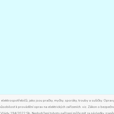
ktrospotřebičů, jako jsou pračky, myčky, sporáky, trouby a sušičky. Opravy
ůsobilost k provádění oprav na elektrických zařízeních. viz. Zákon o bezpečn
ím Vlády 194/2022 Sb. Nedodržení tohoto nařízení může mít za následky zran