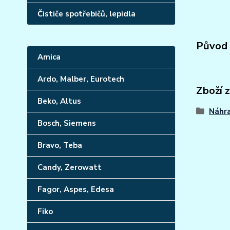
Čističe spotřebičů, lepidla
Původ 
Amica
Ardo, Malber, Eurotech
Zboží 
Beko, Altus
Náhra
Bosch, Siemens
Bravo, Teba
Candy, Zerowatt
Fagor, Aspes, Edesa
Fiko