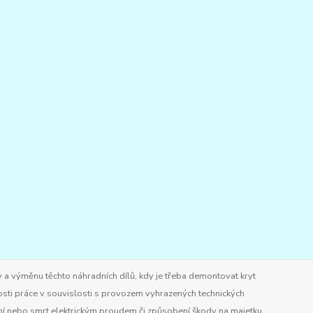
 a výměnu těchto náhradních dílů, kdy je třeba demontovat kryt
osti práce v souvislosti s provozem vyhrazených technických
ění nebo smrt elektrickým proudem či způsobení škody na majetku