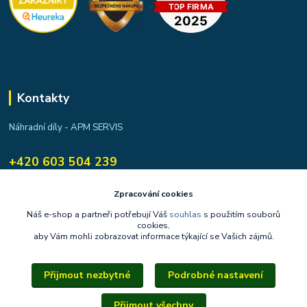
Kontakty
Náhradní díly - APM SERVIS
+420 603 504 239
apmservis@apmservis.cz
Zpracování cookies
Náš e-shop a partneři potřebují Váš
souhlas
s použitím souborů
cookies,
aby Vám mohli zobrazovat informace týkající se Vašich zájmů.
Přijmout nezbytné
Podrobné nastavení
Upravit sběr cookies.
Přijmout všechny