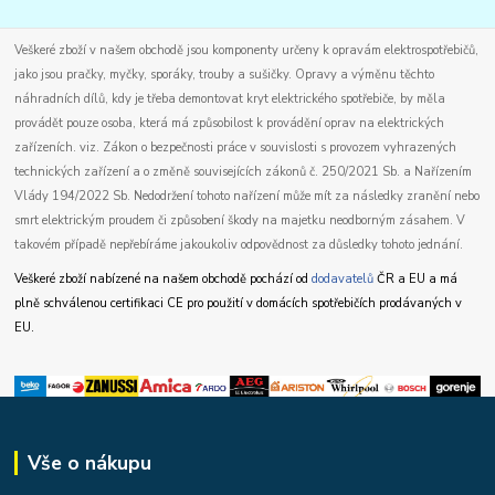
Veškeré zboží v našem obchodě jsou komponenty určeny k opravám elektrospotřebičů,
jako jsou pračky, myčky, sporáky, trouby a sušičky. Opravy a výměnu těchto
náhradních dílů, kdy je třeba demontovat kryt elektrického spotřebiče, by měla
provádět pouze osoba, která má způsobilost k provádění oprav na elektrických
zařízeních. viz. Zákon o bezpečnosti práce v souvislosti s provozem vyhrazených
technických zařízení a o změně souvisejících zákonů č. 250/2021 Sb. a Nařízením
Vlády 194/2022 Sb. Nedodržení tohoto nařízení může mít za následky zranění nebo
smrt elektrickým proudem či způsobení škody na majetku neodborným zásahem. V
takovém případě nepřebíráme jakoukoliv odpovědnost za důsledky tohoto jednání.
Veškeré zboží nabízené na našem obchodě pochází od
dodavatelů
ČR a EU a má
plně schválenou certifikaci CE pro použití v domácích spotřebičích prodávaných v
EU.
Vše o nákupu