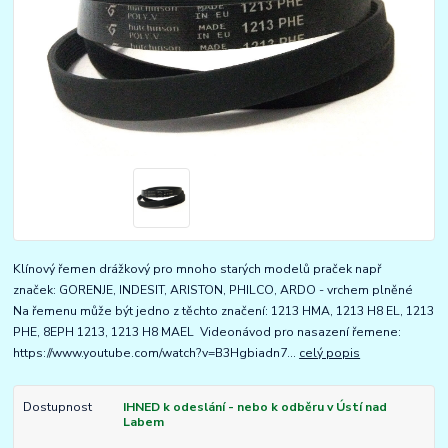
Klínový řemen drážkový pro mnoho starých modelů praček např
značek: GORENJE, INDESIT, ARISTON, PHILCO, ARDO - vrchem plněné
Na řemenu může být jedno z těchto značení: 1213 HMA, 1213 H8 EL, 1213
PHE, 8EPH 1213, 1213 H8 MAEL Videonávod pro nasazení řemene:
https://www.youtube.com/watch?v=B3Hgbiadn7...
celý popis
Dostupnost
IHNED k odeslání - nebo k odběru v Ústí nad
Labem