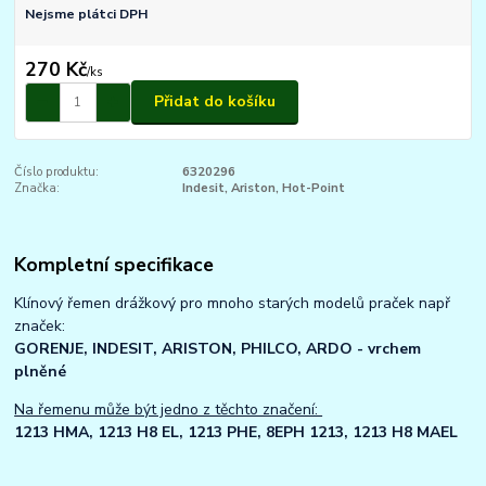
Nejsme plátci DPH
270 Kč
/
ks
Přidat do košíku
Číslo produktu:
6320296
Značka:
Indesit, Ariston, Hot-Point
Kompletní specifikace
Klínový řemen drážkový pro mnoho starých modelů praček např
značek:
GORENJE, INDESIT, ARISTON, PHILCO, ARDO - vrchem
plněné
Na řemenu může být jedno z těchto značení:
1213 HMA, 1213 H8 EL, 1213 PHE, 8EPH 1213, 1213 H8 MAEL