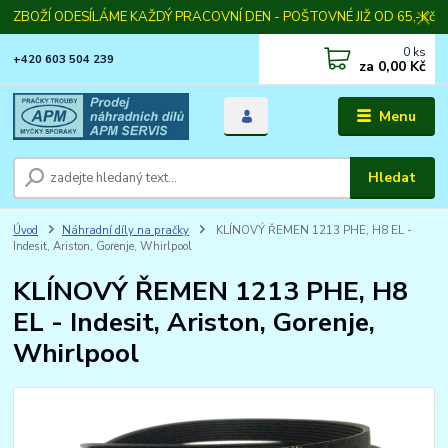
ZBOŽÍ ODESÍLÁME KAŽDÝ PRACOVNÍ DEN - POŠTOVNÉ JIŽ OD 65,-Kč
0
ks
+420 603 504 239
za
0,00 Kč
Menu
Hledat
Úvod
Náhradní díly na pračky
KLÍNOVÝ ŘEMEN 1213 PHE, H8 EL -
Indesit, Ariston, Gorenje, Whirlpool
KLÍNOVÝ ŘEMEN 1213 PHE, H8
EL - Indesit, Ariston, Gorenje,
Whirlpool