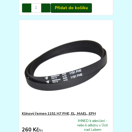
Přidat do košíku
Klínový řemen 1151 H7 PHE, EL, MAEL, EPH
IHNED k odeslání -
nebo k odběru v Ústí
260 Kč
nad Labem
/
ks