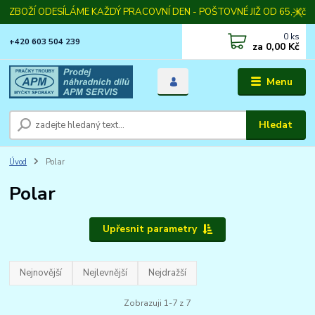
ZBOŽÍ ODESÍLÁME KAŽDÝ PRACOVNÍ DEN - POŠTOVNÉ JIŽ OD 65,-Kč
0
ks
+420 603 504 239
za
0,00 Kč
Menu
Hledat
Úvod
Polar
Polar
Upřesnit parametry
Nejnovější
Nejlevnější
Nejdražší
Zobrazuji 1-7 z 7