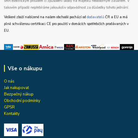
smrt elektrickým proudem či způsobení škody na majetku neodborným zásahem. V
takovém případě nepřebíráme jakoukoliv odpovědnost za důsledky tohoto jednání.
Veškeré zboží nabízené na našem obchodě pochází od
dodavatelů
ČR a EU a má
plně schválenou certifikaci CE pro použití v domácích spotřebičích prodávaných v
EU.
Vše o nákupu
O nás
Jak nakupovat
Bezpečný nákup
Obchodní podmínky
GPSR
Kontakty