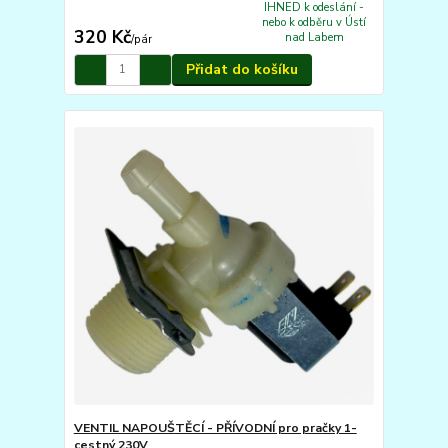
IHNED k odeslání -
nebo k odběru v Ústí
320 Kč
nad Labem
/
pár
Přidat do košíku
VENTIL NAPOUŠTĚCÍ - PŘÍVODNÍ pro pračky 1-
cestný 230V