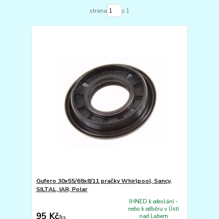
strana
z 1
Gufero 30x55/68x8/11 pračky Whirlpool, Sancy,
SILTAL, IAR, Polar
IHNED k odeslání -
nebo k odběru v Ústí
95 Kč
nad Labem
/
ks