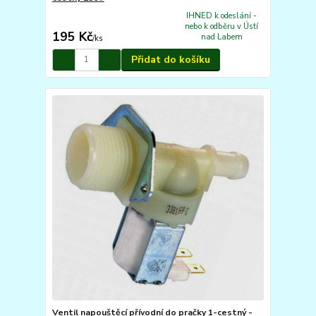
IHNED k odeslání -
nebo k odběru v Ústí
195 Kč
nad Labem
/
ks
Přidat do košíku
Ventil napouštěcí přívodní do pračky 1-cestný -