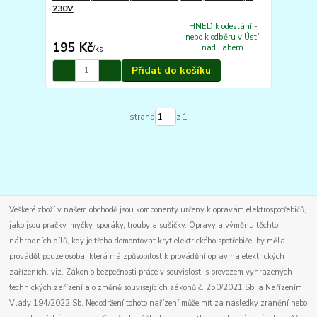
230V
IHNED k odeslání -
nebo k odběru v Ústí
195 Kč
nad Labem
/
ks
Přidat do košíku
strana
z 1
Veškeré zboží v našem obchodě jsou komponenty určeny k opravám elektrospotřebičů,
jako jsou pračky, myčky, sporáky, trouby a sušičky. Opravy a výměnu těchto
náhradních dílů, kdy je třeba demontovat kryt elektrického spotřebiče, by měla
provádět pouze osoba, která má způsobilost k provádění oprav na elektrických
zařízeních. viz. Zákon o bezpečnosti práce v souvislosti s provozem vyhrazených
technických zařízení a o změně souvisejících zákonů č. 250/2021 Sb. a Nařízením
Vlády 194/2022 Sb. Nedodržení tohoto nařízení může mít za následky zranění nebo