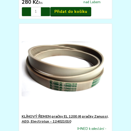
280 Kč
nad Labem
/
ks
Přidat do košíku
KLÍNOVÝ ŘEMEN pračky EL 1200 J6 pračky Zanussi,
AEG, Electrolux - 124021010
IHNED k odeslání -