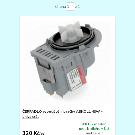
strana
z 1
ČERPADLO vypouštění pračky ASKOLL 40W -
univerzál
IHNED k odeslání -
nebo k odběru v Ústí
320 Kč
nad Labem
/
ks