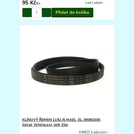
95 Kč
nad Labem
/
ks
Přidat do košíku
KLÍNOVÝ ŘEMEN 1192 J5 MAEL, EL 36060200,
Siltal, Whirlpool, IAR, Elin
IHNED k odeslání -