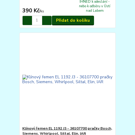
IHNED k odeslání -
nebo k odběru v Ústí
390 Kč
nad Labem
/
ks
Přidat do košíku
Klínový řemen EL 1192 J3 - 36107700 pračky Bosch,
Siemens, Whirlpool, Siltal, Elin, IAR