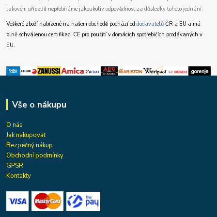
takovém případě nepřebíráme jakoukoliv odpovědnost za důsledky tohoto jednání.
Veškeré zboží nabízené na našem obchodě pochází od
dodavatelů
ČR a EU a má
plně schválenou certifikaci CE pro použití v domácích spotřebičích prodávaných v
EU.
Vše o nákupu
O nás
Jak nakupovat
Bezpečný nákup
Obchodní podmínky
GPSR
Kontakty