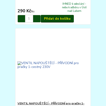
IHNED k odeslání -
nebo k odběru v Ústí
290 Kč
nad Labem
/
ks
Přidat do košíku
VENTIL NAPOUŠTĚCÍ - PŘÍVODNÍ pro pračky 1-