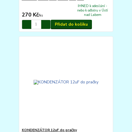
IHNED k odeslání -
nebo k odběru v Ústí
270 Kč
nad Labem
/
ks
Přidat do košíku
KONDENZÁTOR 12uF do pračky