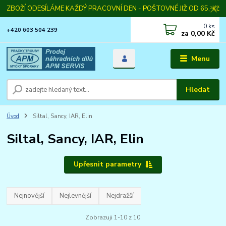
ZBOŽÍ ODESÍLÁME KAŽDÝ PRACOVNÍ DEN - POŠTOVNÉ JIŽ OD 65,-Kč
0
ks
+420 603 504 239
za
0,00 Kč
Menu
Hledat
Úvod
Siltal, Sancy, IAR, Elin
Siltal, Sancy, IAR, Elin
Upřesnit parametry
Nejnovější
Nejlevnější
Nejdražší
Zobrazuji 1-10 z 10