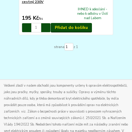
cestný 230V
IHNED k odeslání -
nebo k odběru v Ústí
195 Kč
nad Labem
/
ks
Přidat do košíku
strana
z 1
Veškeré zboží v našem obchodě jsou komponenty určeny k opravám elektrospotřebičů,
jako jsou pračky, myčky, sporáky, trouby a sušičky. Opravy a výměnu těchto
náhradních dílů, kdy je třeba demontovat kryt elektrického spotřebiče, by měla
provádět pouze osoba, která má způsobilost k provádění oprav na elektrických
zařízeních. viz. Zákon o bezpečnosti práce v souvislosti s provozem vyhrazených
technických zařízení a o změně souvisejících zákonů č. 250/2021 Sb. a Nařízením
Vlády 194/2022 Sb. Nedodržení tohoto nařízení může mít za následky zranění nebo
smrt elektrickým proudem či způsobení škody na majetku neodborným zásahem. V