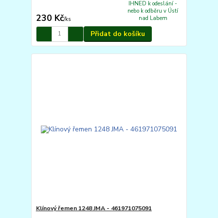
IHNED k odeslání -
nebo k odběru v Ústí
230 Kč
nad Labem
/
ks
Přidat do košíku
Klínový řemen 1248 JMA - 461971075091