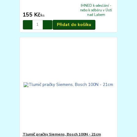
IHNED k odeslání -
nebo k odběru v Ústí
155 Kč
nad Labem
/
ks
Přidat do košíku
Tlumič pračky Siemens, Bosch 100N - 21cm