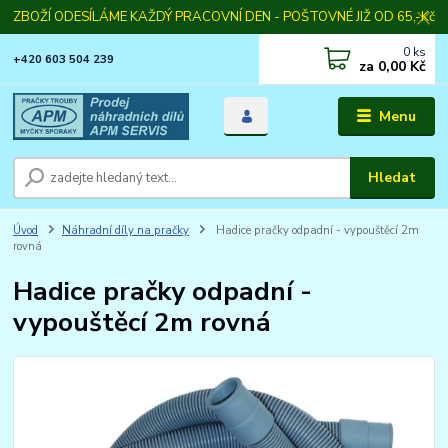
ZBOŽÍ ODESÍLÁME KAŽDÝ PRACOVNÍ DEN - POŠTOVNÉ JIŽ OD 65,-Kč
0
ks
+420 603 504 239
za
0,00 Kč
Menu
Hledat
Úvod
Náhradní díly na pračky
Hadice pračky odpadní - vypouštěcí 2m
rovná
Hadice pračky odpadní -
vypouštěcí 2m rovná