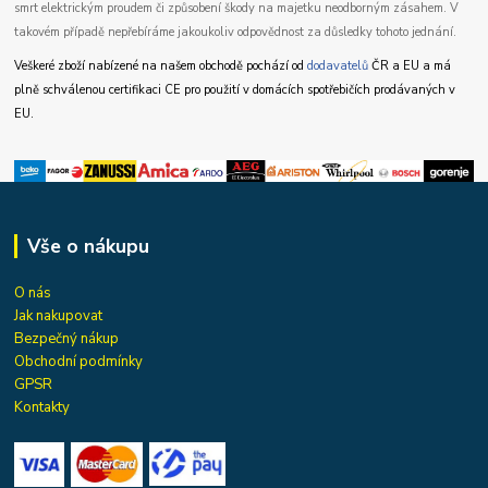
smrt elektrickým proudem či způsobení škody na majetku neodborným zásahem. V
takovém případě nepřebíráme jakoukoliv odpovědnost za důsledky tohoto jednání.
Veškeré zboží nabízené na našem obchodě pochází od
dodavatelů
ČR a EU a má
plně schválenou certifikaci CE pro použití v domácích spotřebičích prodávaných v
EU.
Vše o nákupu
O nás
Jak nakupovat
Bezpečný nákup
Obchodní podmínky
GPSR
Kontakty