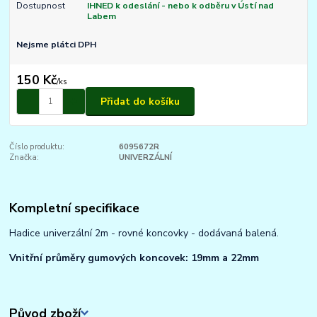
Dostupnost
IHNED k odeslání - nebo k odběru v Ústí nad
Labem
Nejsme plátci DPH
150 Kč
/
ks
Přidat do košíku
Číslo produktu:
6095672R
Značka:
UNIVERZÁLNÍ
Kompletní specifikace
Hadice univerzální 2m - rovné koncovky - dodávaná balená.
Vnitřní průměry gumových koncovek: 19mm a 22mm
Původ zboží