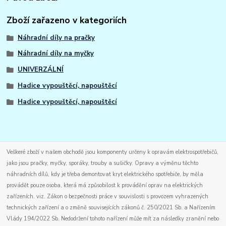
Zboží zařazeno v kategoriích
Náhradní díly na pračky
Náhradní díly na myčky
UNIVERZÁLNÍ
Hadice vypouštěcí, napouštěcí
Hadice vypouštěcí, napouštěcí
Veškeré zboží v našem obchodě jsou komponenty určeny k opravám elektrospotřebičů,
jako jsou pračky, myčky, sporáky, trouby a sušičky. Opravy a výměnu těchto
náhradních dílů, kdy je třeba demontovat kryt elektrického spotřebiče, by měla
provádět pouze osoba, která má způsobilost k provádění oprav na elektrických
zařízeních. viz. Zákon o bezpečnosti práce v souvislosti s provozem vyhrazených
technických zařízení a o změně souvisejících zákonů č. 250/2021 Sb. a Nařízením
Vlády 194/2022 Sb. Nedodržení tohoto nařízení může mít za následky zranění nebo