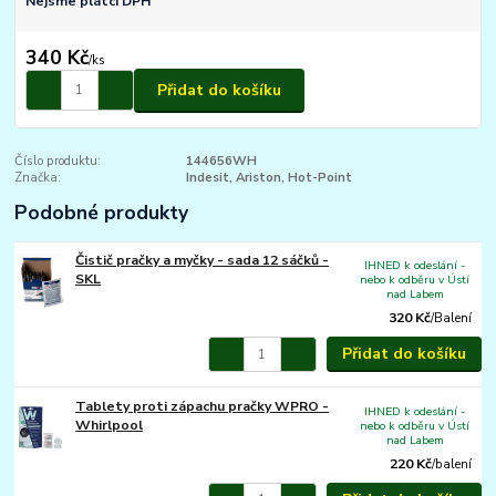
Nejsme plátci DPH
340 Kč
/
ks
Přidat do košíku
Číslo produktu:
144656WH
Značka:
Indesit, Ariston, Hot-Point
Podobné produkty
Čistič pračky a myčky - sada 12 sáčků -
IHNED k odeslání -
SKL
nebo k odběru v Ústí
nad Labem
320 Kč
/
Balení
Přidat do košíku
Tablety proti zápachu pračky WPRO -
IHNED k odeslání -
Whirlpool
nebo k odběru v Ústí
nad Labem
220 Kč
/
balení