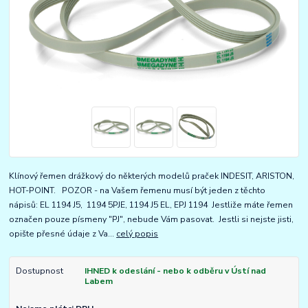
Klínový řemen drážkový do některých modelů praček INDESIT, ARISTON,
HOT-POINT. POZOR - na Vašem řemenu musí být jeden z těchto
nápisů: EL 1194 J5, 1194 5PJE, 1194 J5 EL, EPJ 1194 Jestliže máte řemen
označen pouze písmeny "PJ", nebude Vám pasovat. Jestli si nejste jisti,
opište přesné údaje z Va...
celý popis
Dostupnost
IHNED k odeslání - nebo k odběru v Ústí nad
Labem