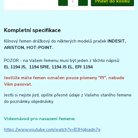
Přidat do košíku
Kompletní specifikace
Klínový řemen drážkový do některých modelů praček
INDESIT,
ARISTON, HOT-POINT.
POZOR - na Vašem řemenu musí být jeden z těchto nápisů:
EL 1194 J5, 1194 5PJE, 1194 J5 EL, EPJ 1194
Jestliže máte řemen označen pouze písmeny "PJ", nebude
Vám pasovat.
Jestli si nejste jisti, opište přesné údaje z Vašeho starého řemene
do poznámky objednávky.
Videonávod pro nasazení řemene:
https://www.youtube.com/watch?v=B3Hgbiadn7g