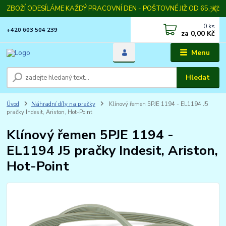
ZBOŽÍ ODESÍLÁME KAŽDÝ PRACOVNÍ DEN - POŠTOVNÉ JIŽ OD 65,-Kč
0
ks
+420 603 504 239
za
0,00 Kč
Menu
Hledat
Úvod
Náhradní díly na pračky
Klínový řemen 5PJE 1194 - EL1194 J5
pračky Indesit, Ariston, Hot-Point
Klínový řemen 5PJE 1194 -
EL1194 J5 pračky Indesit, Ariston,
Hot-Point