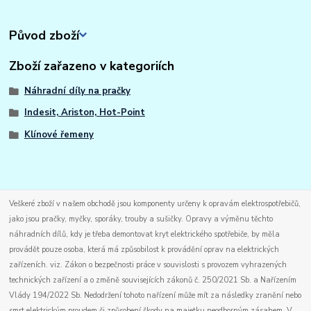
Původ zboží
Zboží zařazeno v kategoriích
Náhradní díly na pračky
Indesit, Ariston, Hot-Point
Klínové řemeny
Veškeré zboží v našem obchodě jsou komponenty určeny k opravám elektrospotřebičů,
jako jsou pračky, myčky, sporáky, trouby a sušičky. Opravy a výměnu těchto
náhradních dílů, kdy je třeba demontovat kryt elektrického spotřebiče, by měla
provádět pouze osoba, která má způsobilost k provádění oprav na elektrických
zařízeních. viz. Zákon o bezpečnosti práce v souvislosti s provozem vyhrazených
technických zařízení a o změně souvisejících zákonů č. 250/2021 Sb. a Nařízením
Vlády 194/2022 Sb. Nedodržení tohoto nařízení může mít za následky zranění nebo
smrt elektrickým proudem či způsobení škody na majetku neodborným zásahem. V