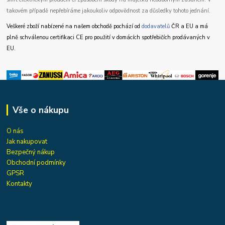
takovém případě nepřebíráme jakoukoliv odpovědnost za důsledky tohoto jednání.
Veškeré zboží nabízené na našem obchodě pochází od
dodavatelů
ČR a EU a má
plně schválenou certifikaci CE pro použití v domácích spotřebičích prodávaných v
EU.
Vše o nákupu
O nás
Jak nakupovat
Bezpečný nákup
Obchodní podmínky
GPSR
Kontakty