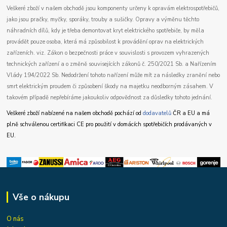
Veškeré zboží v našem obchodě jsou komponenty určeny k opravám elektrospotřebičů,
jako jsou pračky, myčky, sporáky, trouby a sušičky. Opravy a výměnu těchto
náhradních dílů, kdy je třeba demontovat kryt elektrického spotřebiče, by měla
provádět pouze osoba, která má způsobilost k provádění oprav na elektrických
zařízeních. viz. Zákon o bezpečnosti práce v souvislosti s provozem vyhrazených
technických zařízení a o změně souvisejících zákonů č. 250/2021 Sb. a Nařízením
Vlády 194/2022 Sb. Nedodržení tohoto nařízení může mít za následky zranění nebo
smrt elektrickým proudem či způsobení škody na majetku neodborným zásahem. V
takovém případě nepřebíráme jakoukoliv odpovědnost za důsledky tohoto jednání.
Veškeré zboží nabízené na našem obchodě pochází od
dodavatelů
ČR a EU a má
plně schválenou certifikaci CE pro použití v domácích spotřebičích prodávaných v
EU.
Vše o nákupu
O nás