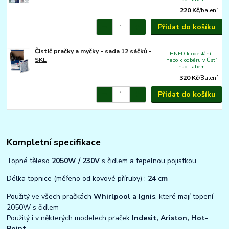
220 Kč
/
balení
Přidat do košíku
Čistič pračky a myčky - sada 12 sáčků -
IHNED k odeslání -
SKL
nebo k odběru v Ústí
nad Labem
320 Kč
/
Balení
Přidat do košíku
Kompletní specifikace
Topné těleso
2050W / 230V
s čidlem a tepelnou pojistkou
Délka topnice (měřeno od kovové příruby) :
24 cm
Použitý ve všech pračkách
Whirlpool a Ignis
, které mají topení
2050W s čidlem
Použitý i v některých modelech praček
Indesit, Ariston, Hot-
Point