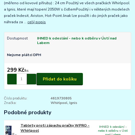
(měřeno od kovové příruby) : 24 cm Použitý ve všech pračkách Whirlpool
a Ignis, které mají topení 2050W s čidlemPoužitý i v některých modelech
praček Indesit, Ariston, Hot-Point Jinak lze použít i do jiných praček jako
náhrada za ...
celý popis
Dostupnost
IHNED k odeslání - nebo k odběru v Ústí nad
Labem
Nejsme plátci DPH
299 Kč
/
ks
Přidat do košíku
Číslo produktu:
4619730805
Značka:
Whirlpool, Ignis
Podobné produkty
Tablety proti zápachu pračky WPRO -
IHNED k odeslání -
Whirlpool
nebo k odběru v Ústí
nad Labem