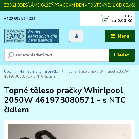
ZBOŽÍ ODESÍLÁME KAŽDÝ PRACOVNÍ DEN - POŠTOVNÉ JIŽ OD 65,-Kč
0
ks
+420 603 504 239
za
0,00 Kč
Menu
Hledat
Úvod
Náhradní díly na pračky
Topné těleso pračky Whirlpool 2050W
461973080571 - s NTC čidlem
Topné těleso pračky Whirlpool
2050W 461973080571 - s NTC
čidlem