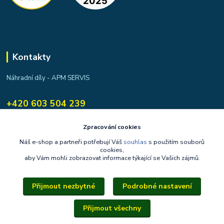
Kontakty
Náhradní díly - APM SERVIS
+420 603 504 239
apmservis@apmservis.cz
Zpracování cookies
Náš e-shop a partneři potřebují Váš
souhlas
s použitím souborů
cookies,
aby Vám mohli zobrazovat informace týkající se Vašich zájmů.
Přijmout nezbytné
Podrobné nastavení
Upravit sběr cookies.
Přijmout všechny
Copyright © 2014–2026, apmservis.cz