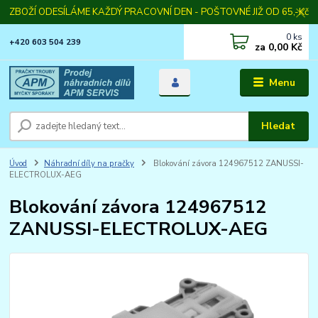
ZBOŽÍ ODESÍLÁME KAŽDÝ PRACOVNÍ DEN - POŠTOVNÉ JIŽ OD 65,-Kč
0
ks
+420 603 504 239
za
0,00 Kč
Menu
Hledat
Úvod
Náhradní díly na pračky
Blokování závora 124967512 ZANUSSI-
ELECTROLUX-AEG
Blokování závora 124967512
ZANUSSI-ELECTROLUX-AEG