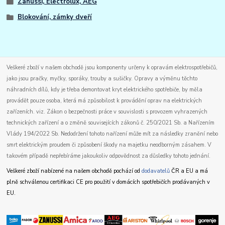
Zanussi, Electrolux, AEG
Blokování, zámky dveří
Veškeré zboží v našem obchodě jsou komponenty určeny k opravám elektrospotřebičů,
jako jsou pračky, myčky, sporáky, trouby a sušičky. Opravy a výměnu těchto
náhradních dílů, kdy je třeba demontovat kryt elektrického spotřebiče, by měla
provádět pouze osoba, která má způsobilost k provádění oprav na elektrických
zařízeních. viz. Zákon o bezpečnosti práce v souvislosti s provozem vyhrazených
technických zařízení a o změně souvisejících zákonů č. 250/2021 Sb. a Nařízením
Vlády 194/2022 Sb. Nedodržení tohoto nařízení může mít za následky zranění nebo
smrt elektrickým proudem či způsobení škody na majetku neodborným zásahem. V
takovém případě nepřebíráme jakoukoliv odpovědnost za důsledky tohoto jednání.
Veškeré zboží nabízené na našem obchodě pochází od
dodavatelů
ČR a EU a má
plně schválenou certifikaci CE pro použití v domácích spotřebičích prodávaných v
EU.