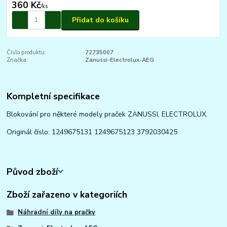
360 Kč
/
ks
Přidat do košíku
Číslo produktu:
72735007
Značka:
Zanussi-Electrolux-AEG
Kompletní specifikace
Blokování pro některé modely praček ZANUSSI, ELECTROLUX.
Originál číslo: 1249675131 1249675123 3792030425
Původ zboží
Zboží zařazeno v kategoriích
Náhradní díly na pračky