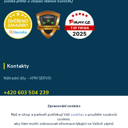
(ulička přímo u čerpací stanice EuroOIL)
Kontakty
Náhradní díly - APM SERVIS
+420 603 504 239
apmservis@apmservis.cz
Zpracování cookies
Náš e-shop a partneři potřebují Váš
souhlas
s použitím souborů
cookies,
aby Vám mohli zobrazovat informace týkající se Vašich zájmů.