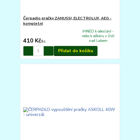
Čerpadlo pračky ZANUSSI, ELECTROLUX, AEG -
kompletní
IHNED k odeslání -
nebo k odběru v Ústí
410 Kč
nad Labem
/
ks
Přidat do košíku