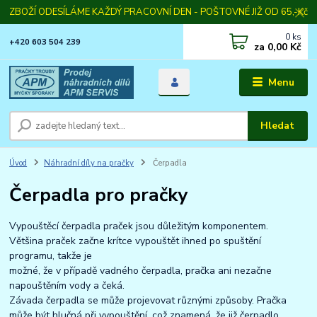
ZBOŽÍ ODESÍLÁME KAŽDÝ PRACOVNÍ DEN - POŠTOVNÉ JIŽ OD 65,-Kč
0
ks
+420 603 504 239
za
0,00 Kč
Menu
Hledat
Úvod
Náhradní díly na pračky
Čerpadla
Čerpadla pro pračky
Vypouštěcí čerpadla praček jsou důležitým komponentem.
Většina praček začne krítce vypouštět ihned po spuštění
programu, takže je
možné, že v případě vadného čerpadla, pračka ani nezačne
napouštěním vody a čeká.
Závada čerpadla se může projevovat různými způsoby. Pračka
může být hlučná při vypouštění, což znamená, že již čerpadlo