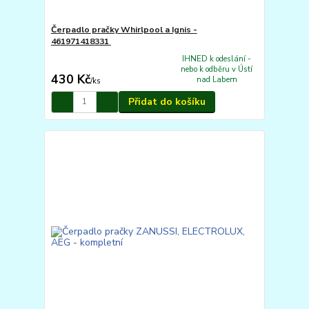
Čerpadlo pračky Whirlpool a Ignis -
461971418331
IHNED k odeslání -
nebo k odběru v Ústí
430 Kč
nad Labem
/
ks
Přidat do košíku