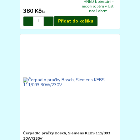
IHNED k odeslání -
nebo k odběru v Ústí
380 Kč
nad Labem
/
ks
Přidat do košíku
Čerpadlo pračky Bosch, Siemens KEBS 111/093
30W/230V