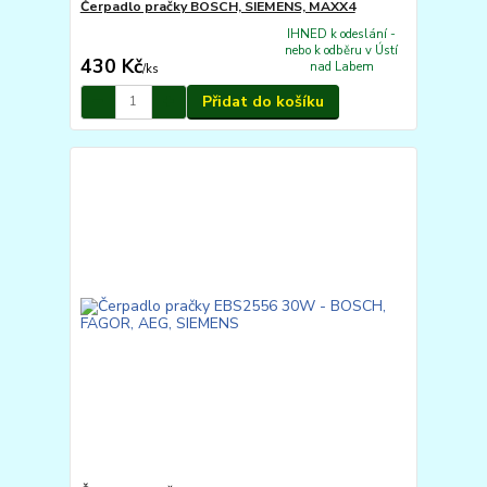
Čerpadlo pračky BOSCH, SIEMENS, MAXX4
IHNED k odeslání -
nebo k odběru v Ústí
430 Kč
nad Labem
/
ks
Přidat do košíku