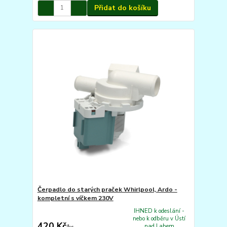
Přidat do košíku
Čerpadlo do starých praček Whirlpool, Ardo -
kompletní s víčkem 230V
IHNED k odeslání -
nebo k odběru v Ústí
420 Kč
nad Labem