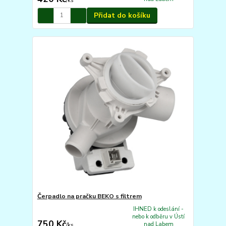
/
ks
Přidat do košíku
Čerpadlo na pračku BEKO s filtrem
IHNED k odeslání -
nebo k odběru v Ústí
750 Kč
nad Labem
/
ks