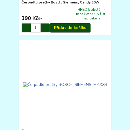
Čerpadlo pračky Bosch, Siemens, Candy 30W
IHNED k odeslání -
nebo k odběru v Ústí
390 Kč
nad Labem
/
ks
Přidat do košíku