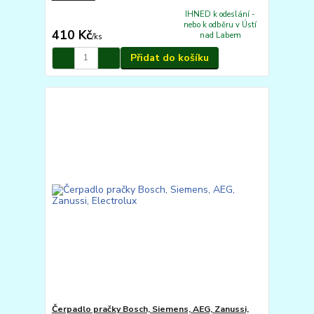
IHNED k odeslání -
nebo k odběru v Ústí
410 Kč
nad Labem
/
ks
Přidat do košíku
Čerpadlo pračky Bosch, Siemens, AEG, Zanussi,