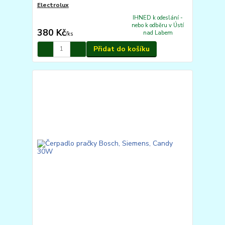
Electrolux
IHNED k odeslání -
nebo k odběru v Ústí
380 Kč
nad Labem
/
ks
Přidat do košíku