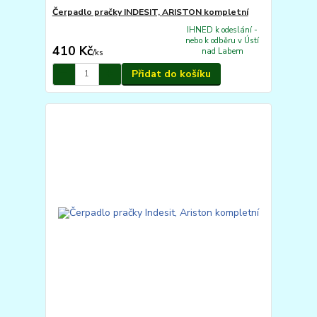
Čerpadlo pračky INDESIT, ARISTON kompletní
IHNED k odeslání -
nebo k odběru v Ústí
410 Kč
nad Labem
/
ks
Přidat do košíku