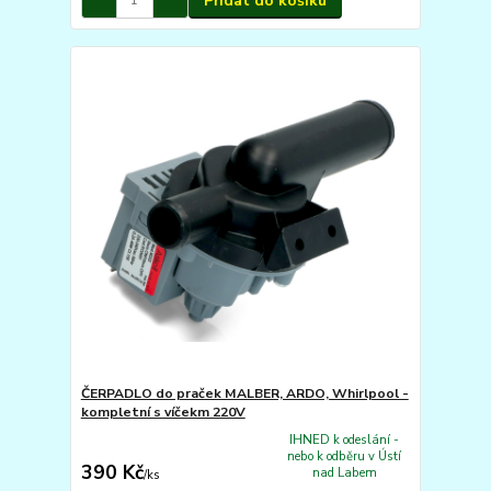
Přidat do košíku
ČERPADLO do praček MALBER, ARDO, Whirlpool -
kompletní s víčekm 220V
IHNED k odeslání -
nebo k odběru v Ústí
390 Kč
nad Labem
/
ks