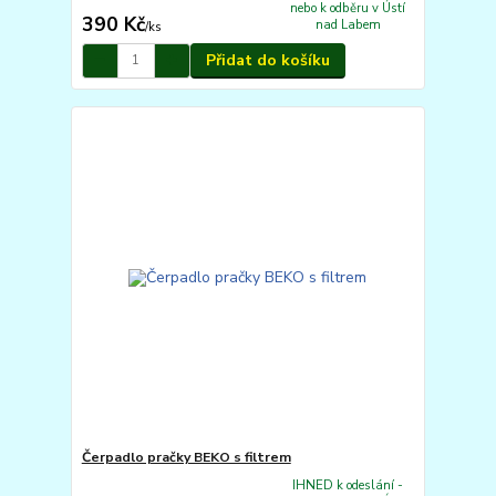
nebo k odběru v Ústí
390 Kč
nad Labem
/
ks
Přidat do košíku
Čerpadlo pračky BEKO s filtrem
IHNED k odeslání -