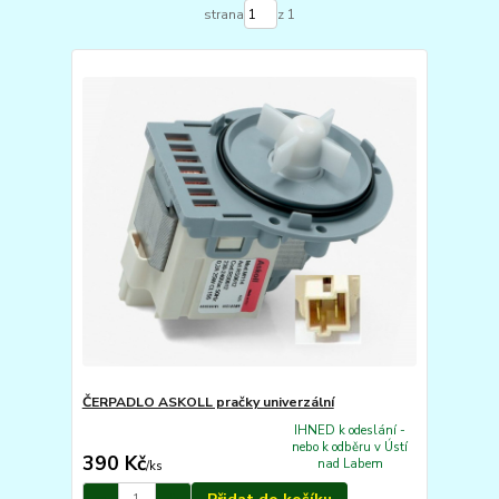
strana
z 1
ČERPADLO ASKOLL pračky univerzální
IHNED k odeslání -
nebo k odběru v Ústí
390 Kč
nad Labem
/
ks