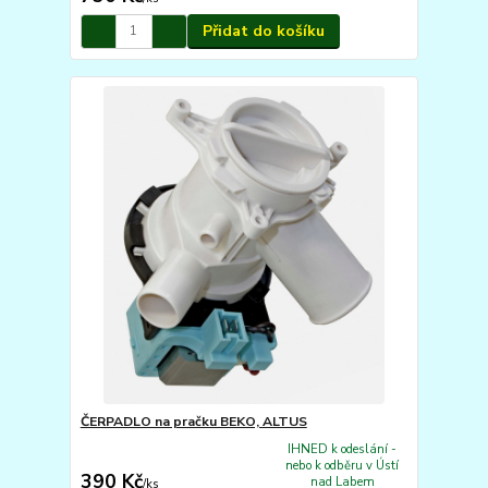
Přidat do košíku
ČERPADLO na pračku BEKO, ALTUS
IHNED k odeslání -
nebo k odběru v Ústí
390 Kč
nad Labem
/
ks