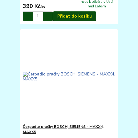
nebo k odběru v Ústí
390 Kč
nad Labem
/
ks
Přidat do košíku
Čerpadlo pračky BOSCH, SIEMENS - MAXX4,
MAXX5