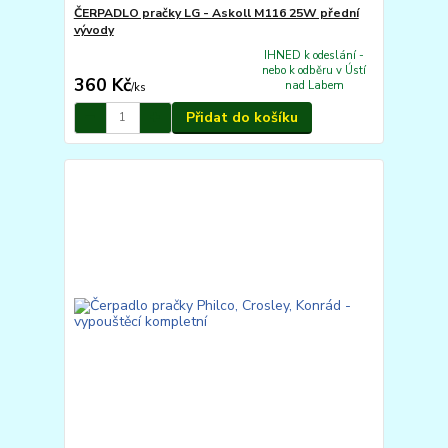
ČERPADLO pračky LG - Askoll M116 25W přední
vývody
IHNED k odeslání -
nebo k odběru v Ústí
360 Kč
nad Labem
/
ks
Přidat do košíku