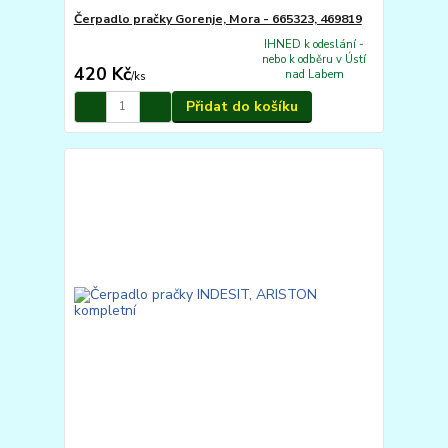
Čerpadlo pračky Gorenje, Mora - 665323, 469819
IHNED k odeslání -
nebo k odběru v Ústí
420 Kč
nad Labem
/
ks
Přidat do košíku