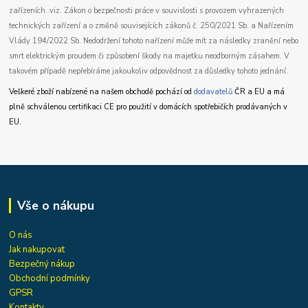
zařízeních. viz. Zákon o bezpečnosti práce v souvislosti s provozem vyhrazených
technických zařízení a o změně souvisejících zákonů č. 250/2021 Sb. a Nařízením
Vlády 194/2022 Sb. Nedodržení tohoto nařízení může mít za následky zranění nebo
smrt elektrickým proudem či způsobení škody na majetku neodborným zásahem. V
takovém případě nepřebíráme jakoukoliv odpovědnost za důsledky tohoto jednání.
Veškeré zboží nabízené na našem obchodě pochází od
dodavatelů
ČR a EU a má
plně schválenou certifikaci CE pro použití v domácích spotřebičích prodávaných v
EU.
Vše o nákupu
O nás
Jak nakupovat
Bezpečný nákup
Obchodní podmínky
GPSR
Kontakty