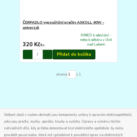
ČERPADLO vypouštění pračky ASKOLL 40W -
univerzál
IHNED k odeslání -
nebo k odběru v Ústí
320 Kč
nad Labem
/
ks
Přidat do košíku
strana
z 1
Veškeré zboží v našem obchodě jsou komponenty určeny k opravám elektrospotřebičů,
jako jsou pračky, myčky, sporáky, trouby a sušičky. Opravy a výměnu těchto
náhradních dílů, kdy je třeba demontovat kryt elektrického spotřebiče, by měla
provádět pouze osoba, která má způsobilost k provádění oprav na elektrických