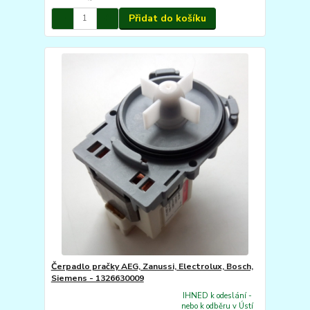
Přidat do košíku
Čerpadlo pračky AEG, Zanussi, Electrolux, Bosch,
Siemens - 1326630009
IHNED k odeslání -
nebo k odběru v Ústí