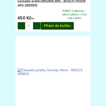
Čerpadlo pračky EBS2556 30W - BOSCH, FAGOR,
AEG, SIEMENS
IHNED k odeslání -
nebo k odběru v Ústí
450 Kč
nad Labem
/
ks
Přidat do košíku