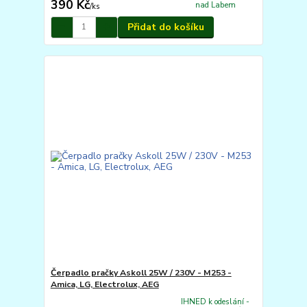
390 Kč
nad Labem
/
ks
Přidat do košíku
Čerpadlo pračky Askoll 25W / 230V - M253 -
Amica, LG, Electrolux, AEG
IHNED k odeslání -