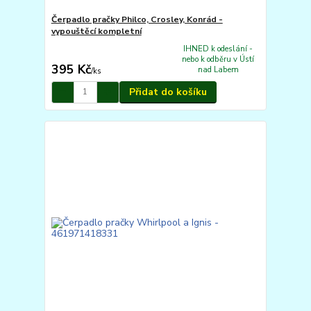
Čerpadlo pračky Philco, Crosley, Konrád -
vypouštěcí kompletní
IHNED k odeslání -
nebo k odběru v Ústí
395 Kč
nad Labem
/
ks
Přidat do košíku