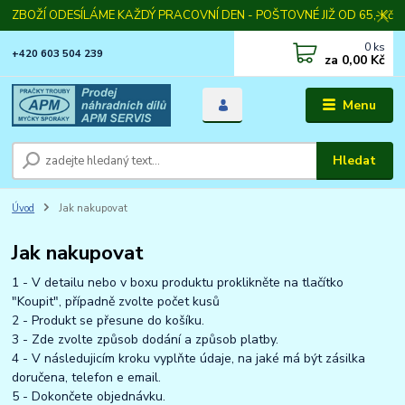
ZBOŽÍ ODESÍLÁME KAŽDÝ PRACOVNÍ DEN - POŠTOVNÉ JIŽ OD 65,-Kč
0
ks
+420 603 504 239
za
0,00 Kč
Menu
Hledat
Úvod
Jak nakupovat
Jak nakupovat
1 - V detailu nebo v boxu produktu proklikněte na tlačítko
"Koupit", případně zvolte počet kusů
2 - Produkt se přesune do košíku.
3 - Zde zvolte způsob dodání a způsob platby.
4 - V následujicím kroku vyplňte údaje, na jaké má být zásilka
doručena, telefon e email.
5 - Dokončete objednávku.