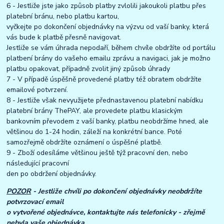
6 - Jestliže jste jako způsob platby zvlolili jakoukoli platbu přes
platební bránu, nebo platbu kartou,
vyčkejte po dokončení objednávky na výzvu od vaší banky, která
vás bude k platbě přesně navigovat.
Jestliže se vám úhrada nepodaří, během chvíle obdržíte od portálu
platbení brány do vašeho emailu zprávu a navigaci, jak je možno
platbu opakovat, případně zvolit jiný způsob úhrady
7 - V případě úspěšně provedené platby též obratem obdržíte
emailové potvrzení.
8 - Jestliže však nevyužijete přednastavenou platební nabídku
platební brány ThePAY, ale provedete platbu klasickým
bankovním převodem z vaší banky, platbu neobdržíme hned, ale
většinou do 1-24 hodin, záleží na konkrétní bance. Poté
samozřejmě obdržíte oznámení o úspěšné platbě.
9 - Zboží odesíláme většinou ještě týž pracovní den, nebo
následující pracovní
den po obdržení objednávky.
POZOR
- Jestliže chvíli po dokončení objednávky neobdržíte
potvrzovací email
o vytvořené objednávce, kontaktujte nás telefonicky - zřejmě
nebyla vaše objednávka