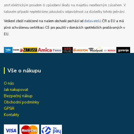
smrt elektrickým proudem či způsobení škody na majetku neodborným zásahem. V
takovém případě nepřebíráme jakoukoliv odpovědnost za důsledky tohoto jednání.
Veškeré zboží nabízené na našem obchodě pochází od
dodavatelů
ČR a EU a má
plně schválenou certifikaci CE pro použití v domácích spotřebičích prodávaných v
EU.
Vše o nákupu
O nás
Jak nakupovat
Bezpečný nákup
Obchodní podmínky
GPSR
Kontakty