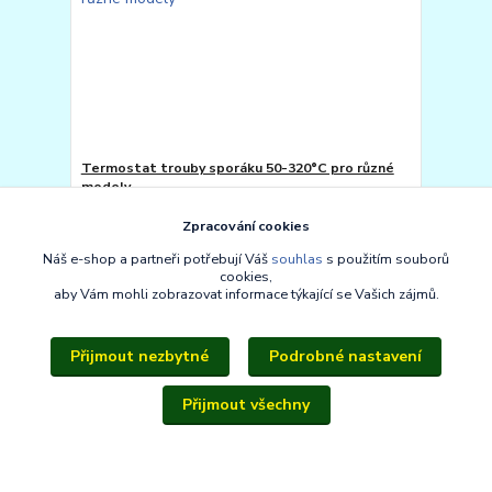
Termostat trouby sporáku 50-320°C pro různé
modely
IHNED k odeslání -
Zpracování cookies
nebo k odběru v Ústí
330 Kč
nad Labem
/
ks
Náš e-shop a partneři potřebují Váš
souhlas
s použitím souborů
cookies,
Přidat do košíku
aby Vám mohli zobrazovat informace týkající se Vašich zájmů.
Přijmout nezbytné
Podrobné nastavení
Přijmout všechny