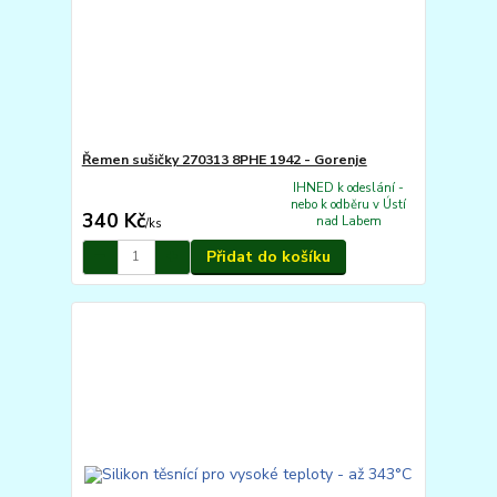
Řemen sušičky 270313 8PHE 1942 - Gorenje
IHNED k odeslání -
nebo k odběru v Ústí
340 Kč
nad Labem
/
ks
Přidat do košíku