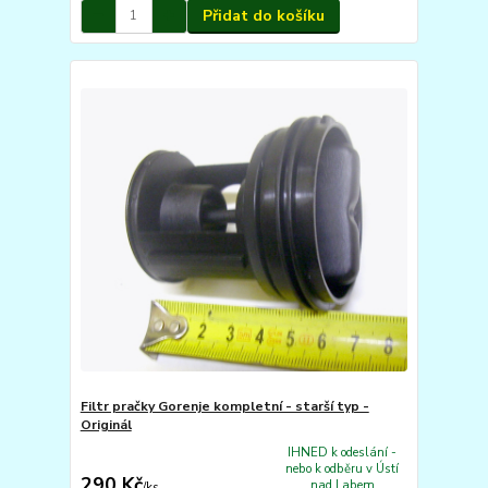
Přidat do košíku
Filtr pračky Gorenje kompletní - starší typ -
Originál
IHNED k odeslání -
nebo k odběru v Ústí
290 Kč
nad Labem
/
ks