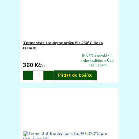
Termostat trouby sporáku 50-250°C Beko
8804.01
IHNED k odeslání -
nebo k odběru v Ústí
360 Kč
nad Labem
/
ks
Přidat do košíku