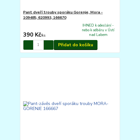
Pant dveří trouby sporáku Gorenje, Mora -
109485, 620993, 166670
IHNED k odeslání -
nebo k odběru v Ústí
390 Kč
nad Labem
/
ks
Přidat do košíku