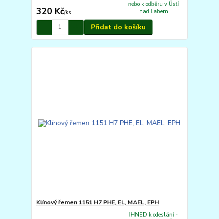
nebo k odběru v Ústí
320 Kč
nad Labem
/
ks
Přidat do košíku
Klínový řemen 1151 H7 PHE, EL, MAEL, EPH
IHNED k odeslání -