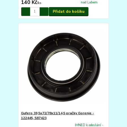
140 Kč
nad Labem
/
ks
Přidat do košíku
Gufero 39,5x72/78x11/14,5 pračky Gorenje -
122445, 587423
IHNED k odeslání -