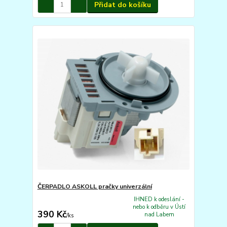
Přidat do košíku
ČERPADLO ASKOLL pračky univerzální
IHNED k odeslání -
nebo k odběru v Ústí
390 Kč
nad Labem
/
ks