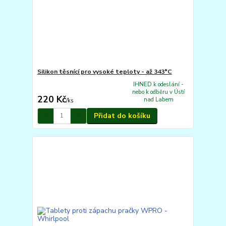
Silikon těsnící pro vysoké teploty - až 343°C
IHNED k odeslání -
nebo k odběru v Ústí
220 Kč
nad Labem
/
ks
Přidat do košíku