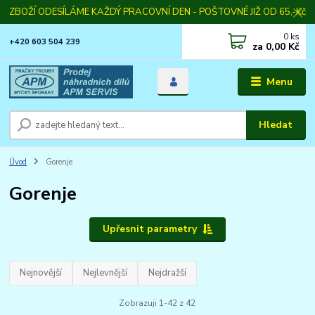
ZBOŽÍ ODESÍLÁME KAŽDÝ PRACOVNÍ DEN - POŠTOVNÉ JIŽ OD 65,-Kč
0
ks
+420 603 504 239
za
0,00 Kč
Menu
Hledat
Úvod
Gorenje
Gorenje
Upřesnit parametry
Nejnovější
Nejlevnější
Nejdražší
Zobrazuji 1-42 z 42