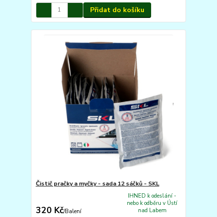
Přidat do košíku
Čistič pračky a myčky - sada 12 sáčků - SKL
IHNED k odeslání -
nebo k odběru v Ústí
320 Kč
nad Labem
/
Balení