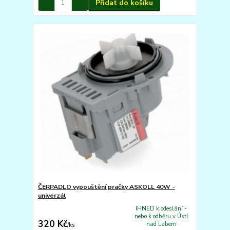
Přidat do košíku
ČERPADLO vypouštění pračky ASKOLL 40W -
univerzál
IHNED k odeslání -
nebo k odběru v Ústí
320 Kč
nad Labem
/
ks