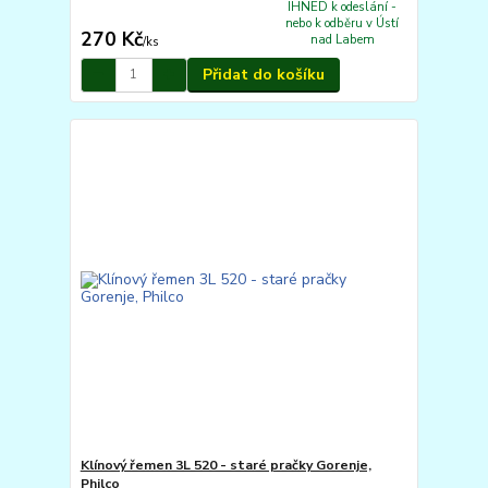
IHNED k odeslání -
nebo k odběru v Ústí
270 Kč
nad Labem
/
ks
Přidat do košíku
Klínový řemen 3L 520 - staré pračky Gorenje,
Philco