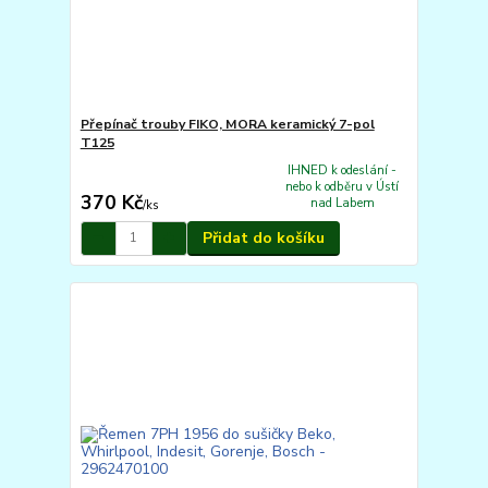
Přepínač trouby FIKO, MORA keramický 7-pol
T125
IHNED k odeslání -
nebo k odběru v Ústí
370 Kč
nad Labem
/
ks
Přidat do košíku