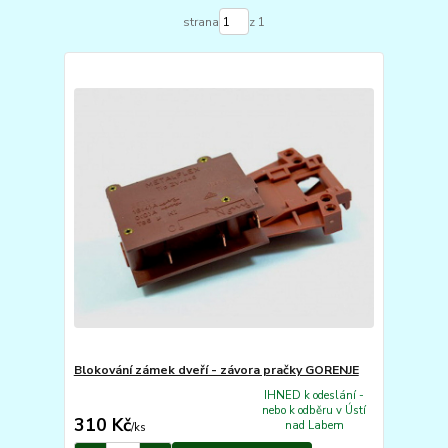
strana
z 1
Blokování zámek dveří - závora pračky GORENJE
IHNED k odeslání -
nebo k odběru v Ústí
310 Kč
nad Labem
/
ks