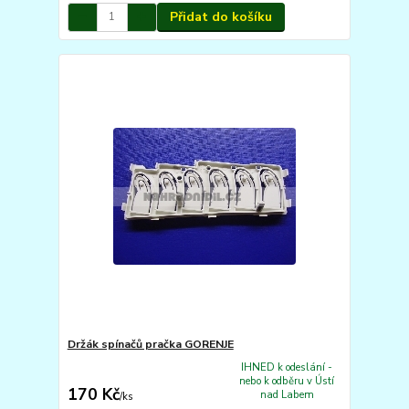
Přidat do košíku
Držák spínačů pračka GORENJE
IHNED k odeslání -
nebo k odběru v Ústí
170 Kč
nad Labem
/
ks