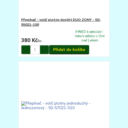
Přepínač - volič plotny dvojitý DUO ZONY - 50-
55021-100
IHNED k odeslání -
nebo k odběru v Ústí
380 Kč
nad Labem
/
ks
Přidat do košíku