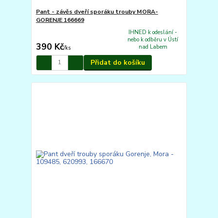
Pant - závěs dveří sporáku trouby MORA-
GORENJE 166669
IHNED k odeslání -
nebo k odběru v Ústí
390 Kč
nad Labem
/
ks
Přidat do košíku