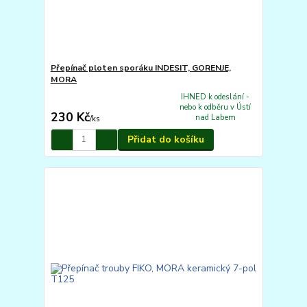
Přepínač ploten sporáku INDESIT, GORENJE,
MORA
IHNED k odeslání -
nebo k odběru v Ústí
230 Kč
nad Labem
/
ks
Přidat do košíku