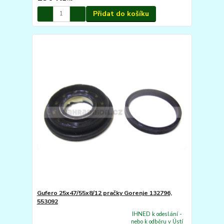
Přidat do košíku
Gufero 25x47/55x8/12 pračky Gorenje 132796,
553092
IHNED k odeslání -
nebo k odběru v Ústí