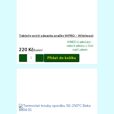
Tablety proti zápachu pračky WPRO - Whirlpool
IHNED k odeslání -
nebo k odběru v Ústí
220 Kč
nad Labem
/
balení
Přidat do košíku