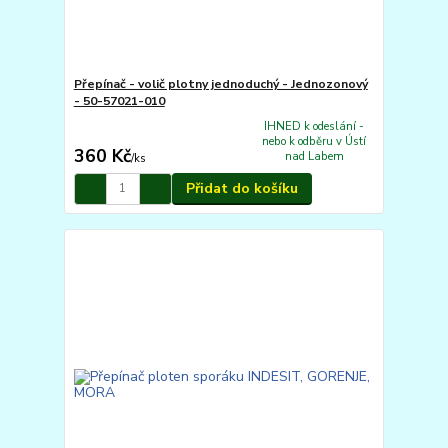
Přepínač - volič plotny jednoduchý - Jednozonový
- 50-57021-010
IHNED k odeslání -
nebo k odběru v Ústí
360 Kč
nad Labem
/
ks
Přidat do košíku