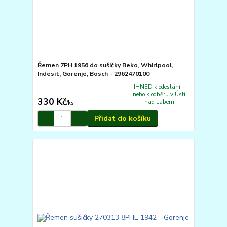
Řemen 7PH 1956 do sušičky Beko, Whirlpool,
Indesit, Gorenje, Bosch - 2962470100
IHNED k odeslání -
nebo k odběru v Ústí
330 Kč
nad Labem
/
ks
Přidat do košíku