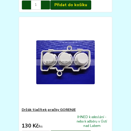
Přidat do košíku
Držák tlačítek pračky GORENJE
IHNED k odeslání -
nebo k odběru v Ústí
130 Kč
nad Labem
/
ks