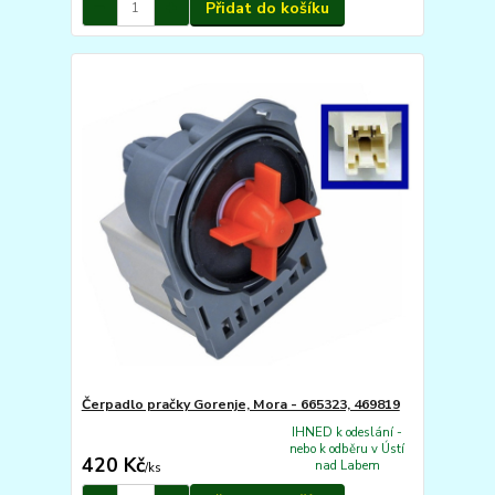
Přidat do košíku
Čerpadlo pračky Gorenje, Mora - 665323, 469819
IHNED k odeslání -
nebo k odběru v Ústí
420 Kč
nad Labem
/
ks