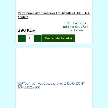
Pant-závěs dveří sporáku trouby MORA-GORENJE
166667
IHNED k odeslání -
nebo k odběru v Ústí
390 Kč
nad Labem
/
ks
Přidat do košíku