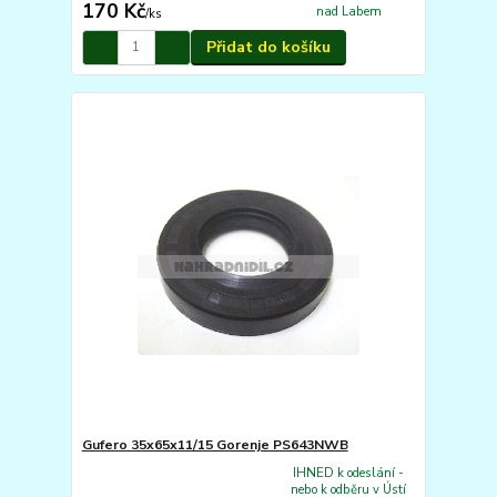
170 Kč
nad Labem
/
ks
Přidat do košíku
Gufero 35x65x11/15 Gorenje PS643NWB
IHNED k odeslání -
nebo k odběru v Ústí