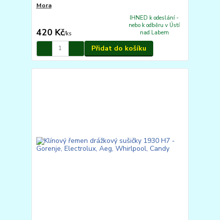
Mora
IHNED k odeslání -
nebo k odběru v Ústí
420 Kč
nad Labem
/
ks
Přidat do košíku