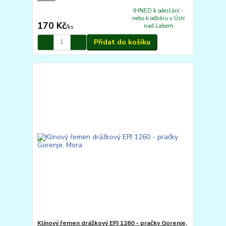
IHNED k odeslání -
nebo k odběru v Ústí
170 Kč
nad Labem
/
ks
Přidat do košíku
Klínový řemen drážkový EPJ 1260 - pračky Gorenje,