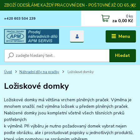
ZBOŽÍ ODESÍLÁME KAŽDÝ PRACOVNÍ DEN - POŠTOVNÉ JIŽ OD 65,-Kč
0
ks
+420 603 504 239
za
0,00 Kč
Menu
Hledat
Úvod
Náhradní díly na pračky
Ložiskové domky
Ložiskové domky
Ložiskové domky má většina vrchem plněných praček. Výměna je
mnohem snažší, než výměna ložisek u předem plněných praček.
Nabízené domky jsou kompletní včetně všech těsnících prvků
potřebných
k výměně. Při výběru je nutno požadovaný domek vybrat nejen
podle obrázku, ale i prostudovat popisky u jednotlivých produktů,
které vám pomohou se správným výběrem.