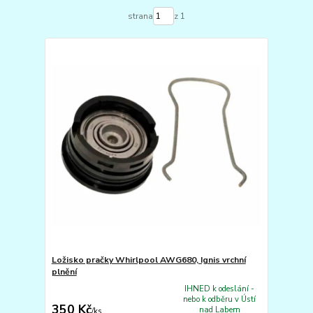
strana
z 1
Ložisko pračky Whirlpool AWG680, Ignis vrchní
plnění
IHNED k odeslání -
nebo k odběru v Ústí
350 Kč
nad Labem
/
ks