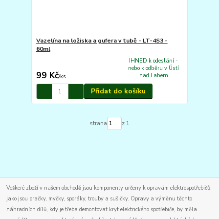
Vazelína na ložiska a gufera v tubě - LT-4S3 -
60ml
IHNED k odeslání -
nebo k odběru v Ústí
99 Kč
nad Labem
/
ks
Přidat do košíku
strana
z 1
Veškeré zboží v našem obchodě jsou komponenty určeny k opravám elektrospotřebičů,
jako jsou pračky, myčky, sporáky, trouby a sušičky. Opravy a výměnu těchto
náhradních dílů, kdy je třeba demontovat kryt elektrického spotřebiče, by měla