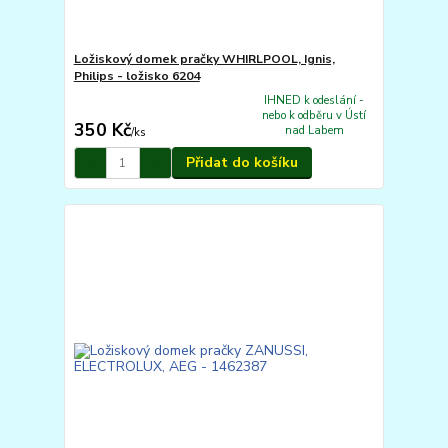
Ložiskový domek pračky WHIRLPOOL, Ignis,
Philips - ložisko 6204
IHNED k odeslání -
nebo k odběru v Ústí
350 Kč
nad Labem
/
ks
Přidat do košíku