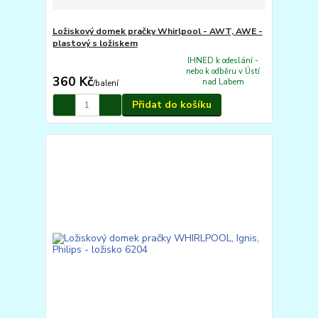
Ložiskový domek pračky Whirlpool - AWT, AWE -
plastový s ložiskem
IHNED k odeslání -
nebo k odběru v Ústí
360 Kč
nad Labem
/
balení
Přidat do košíku