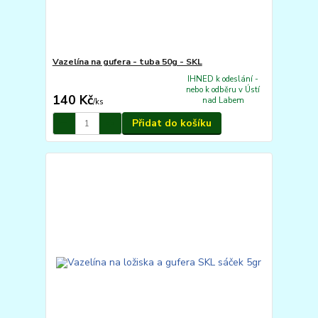
Vazelína na gufera - tuba 50g - SKL
IHNED k odeslání -
nebo k odběru v Ústí
140 Kč
nad Labem
/
ks
Přidat do košíku