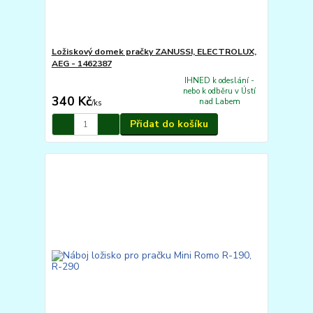
Ložiskový domek pračky ZANUSSI, ELECTROLUX,
AEG - 1462387
IHNED k odeslání -
nebo k odběru v Ústí
340 Kč
nad Labem
/
ks
Přidat do košíku