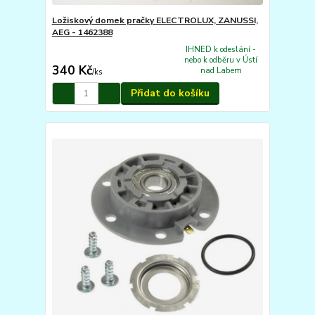
Ložiskový domek pračky ELECTROLUX, ZANUSSI,
AEG - 1462388
IHNED k odeslání -
nebo k odběru v Ústí
340 Kč
nad Labem
/
ks
Přidat do košíku