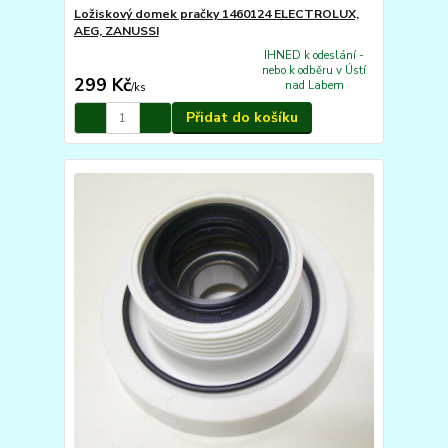
Ložiskový domek pračky 1460124 ELECTROLUX,
AEG, ZANUSSI
IHNED k odeslání -
nebo k odběru v Ústí
299 Kč
nad Labem
/
ks
Přidat do košíku