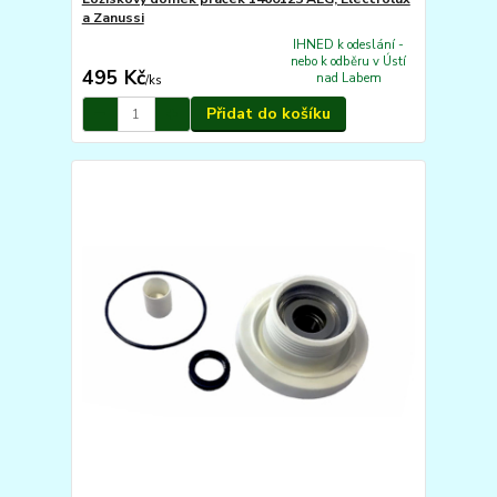
a Zanussi
IHNED k odeslání -
nebo k odběru v Ústí
495 Kč
nad Labem
/
ks
Přidat do košíku