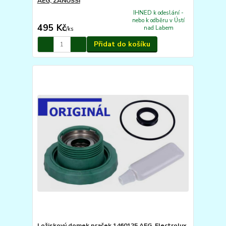
AEG, ZANUSSI
IHNED k odeslání -
nebo k odběru v Ústí
495 Kč
nad Labem
/
ks
Přidat do košíku
Ložiskový domek praček 1460125 AEG, Electrolux