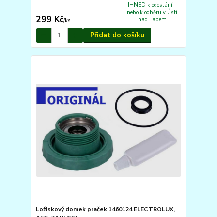
IHNED k odeslání -
nebo k odběru v Ústí
299 Kč
nad Labem
/
ks
Přidat do košíku
Ložiskový domek praček 1460124 ELECTROLUX,