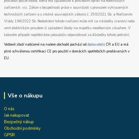
provádět pouze osoba, která má způsobilost k provádění oprav na elektrických
zařízeních. viz. Zákon o bezpečnosti práce v souvislosti s provozem vyhrazených
technických zařízení a o změně souvisejících zákonů č. 250/2021 Sb. a Nařízením
Vlády 194/2022 Sb. Nedodržení tohoto nařízení může mít za následky zranění nebo
smrt elektrickým proudem či způsobení škody na majetku neodborným zásahem. V
takovém případě nepřebíráme jakoukoliv odpovědnost za důsledky tohoto jednání.
Veškeré zboží nabízené na našem obchodě pochází od
dodavatelů
ČR a EU a má
plně schválenou certifikaci CE pro použití v domácích spotřebičích prodávaných v
EU.
Vše o nákupu
O nás
Jak nakupovat
Bezpečný nákup
Obchodní podmínky
GPSR