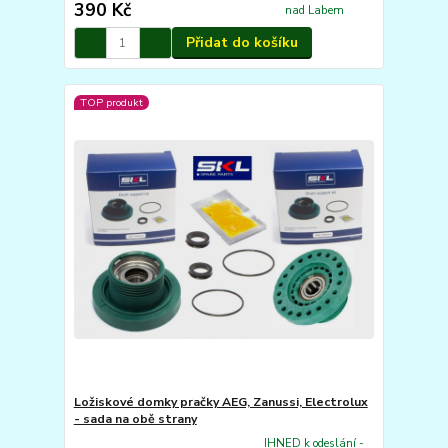
390 Kč
nad Labem
Přidat do košíku
TOP produkt
Ložiskové domky pračky AEG, Zanussi, Electrolux
- sada na obě strany
IHNED k odeslání -