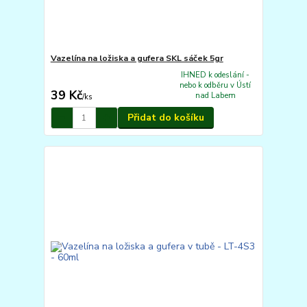
Vazelína na ložiska a gufera SKL sáček 5gr
IHNED k odeslání -
nebo k odběru v Ústí
39 Kč
nad Labem
/
ks
Přidat do košíku