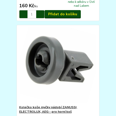
nebo k odběru v Ústí
160 Kč
nad Labem
/
ks
Přidat do košíku
Kolečko koše myčky nádobí ZANUSSI,
ELECTROLUX, AEG - pro horní koš