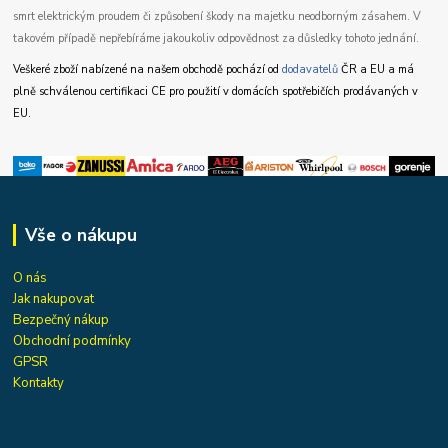
smrt elektrickým proudem či způsobení škody na majetku neodborným zásahem. V
takovém případě nepřebíráme jakoukoliv odpovědnost za důsledky tohoto jednání.
Veškeré zboží nabízené na našem obchodě pochází od
dodavatelů
ČR a EU a má
plně schválenou certifikaci CE pro použití v domácích spotřebičích prodávaných v
EU.
Vše o nákupu
O nás
Jak nakupovat
Bezpečný nákup
Obchodní podmínky
GPSR
Kontakty