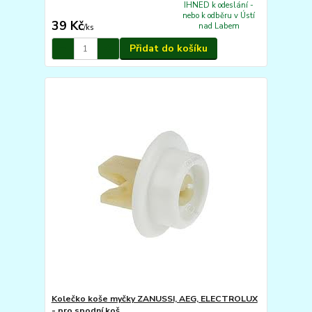
IHNED k odeslání -
nebo k odběru v Ústí
39 Kč
nad Labem
/
ks
Přidat do košíku
Kolečko koše myčky ZANUSSI, AEG, ELECTROLUX
- pro spodní koš