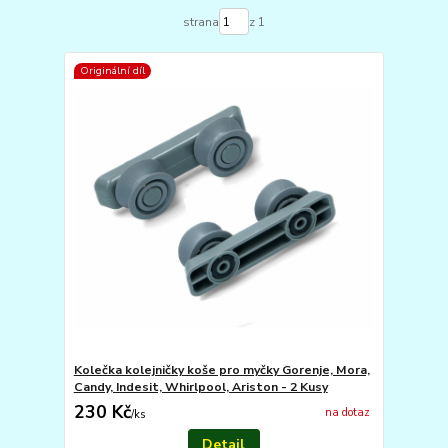
strana
z 1
Originální díl
Kolečka kolejničky koše pro myčky Gorenje, Mora,
Candy, Indesit, Whirlpool, Ariston - 2 Kusy
230 Kč
na dotaz
/
ks
Detail