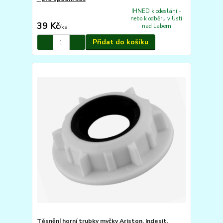
IHNED k odeslání -
nebo k odběru v Ústí
39 Kč
nad Labem
/
ks
Přidat do košíku
Těsnění horní trubky myčky Ariston, Indesit,