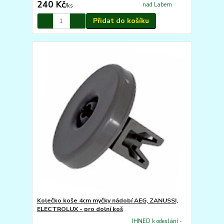
240 Kč
nad Labem
/
ks
Přidat do košíku
Kolečko koše 4cm myčky nádobí AEG, ZANUSSI,
ELECTROLUX - pro dolní koš
IHNED k odeslání -