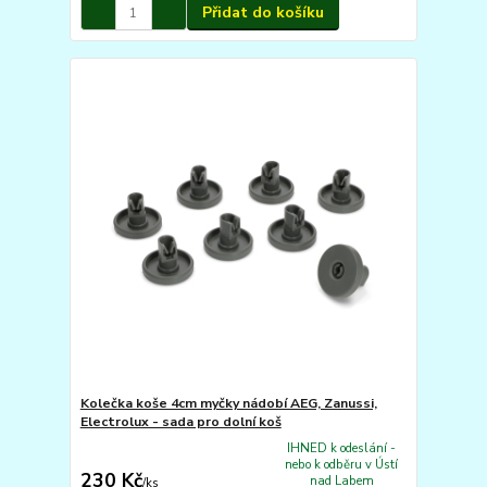
Přidat do košíku
Kolečka koše 4cm myčky nádobí AEG, Zanussi,
Electrolux - sada pro dolní koš
IHNED k odeslání -
nebo k odběru v Ústí
230 Kč
nad Labem
/
ks