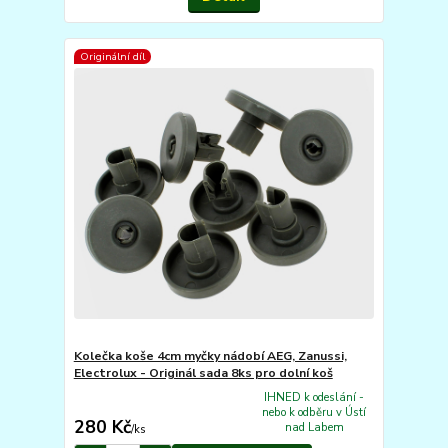
Originální díl
Kolečka koše 4cm myčky nádobí AEG, Zanussi,
Electrolux - Originál sada 8ks pro dolní koš
IHNED k odeslání -
nebo k odběru v Ústí
280 Kč
nad Labem
/
ks