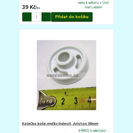
nebo k odběru v Ústí
39 Kč
nad Labem
/
ks
Přidat do košíku
Kolečko koše myčky Indesit, Ariston 36mm
IHNED k odeslání -