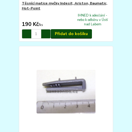
Těsnící matice myčky Indesit, Ariston, Baumatic,
Hot-Point
IHNED k odeslání -
nebo k odběru v Ústí
190 Kč
nad Labem
/
ks
Přidat do košíku