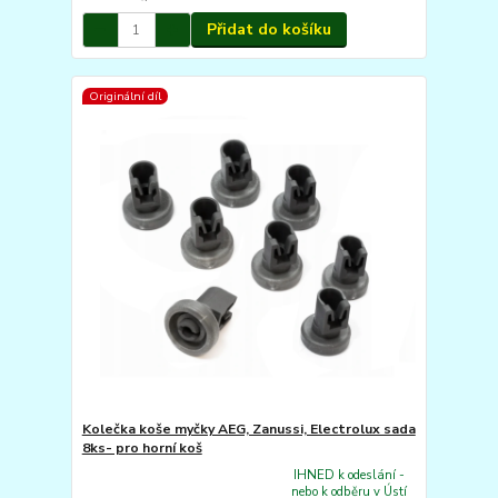
Přidat do košíku
Originální díl
Kolečka koše myčky AEG, Zanussi, Electrolux sada
8ks- pro horní koš
IHNED k odeslání -
nebo k odběru v Ústí