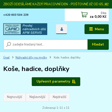
ZBOŽÍ ODESÍLÁME KAŽDÝ PRACOVNÍ DEN - POŠTOVNÉ JIŽ OD 65,-Kč
0
ks
+420 603 504 239
za
0,00 Kč
Menu
Hledat
Úvod
Náhradní díly na myčky
Koše, hadice, doplňky
Koše, hadice, doplňky
Upřesnit parametry
Nejnovější
Nejlevnější
Nejdražší
Zobrazuji 1-11 z 11