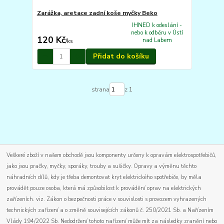
Zarážka, aretace zadní koše myčky Beko
IHNED k odeslání -
nebo k odběru v Ústí
120 Kč
nad Labem
/
ks
Přidat do košíku
strana
z 1
Veškeré zboží v našem obchodě jsou komponenty určeny k opravám elektrospotřebičů,
jako jsou pračky, myčky, sporáky, trouby a sušičky. Opravy a výměnu těchto
náhradních dílů, kdy je třeba demontovat kryt elektrického spotřebiče, by měla
provádět pouze osoba, která má způsobilost k provádění oprav na elektrických
zařízeních. viz. Zákon o bezpečnosti práce v souvislosti s provozem vyhrazených
technických zařízení a o změně souvisejících zákonů č. 250/2021 Sb. a Nařízením
Vlády 194/2022 Sb. Nedodržení tohoto nařízení může mít za následky zranění nebo