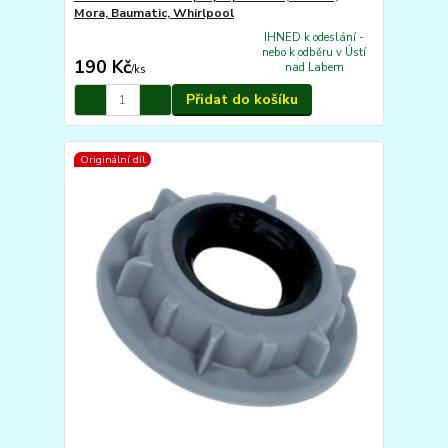
Mora, Baumatic, Whirlpool
IHNED k odeslání -
nebo k odběru v Ústí
190 Kč
nad Labem
/
ks
Přidat do košíku
Originální díl