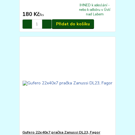
IHNED k odeslání -
nebo k odběru v Ústí
180 Kč
nad Labem
/
ks
Přidat do košíku
Gufero 22x40x7 pračka Zanussi DL23, Fagor