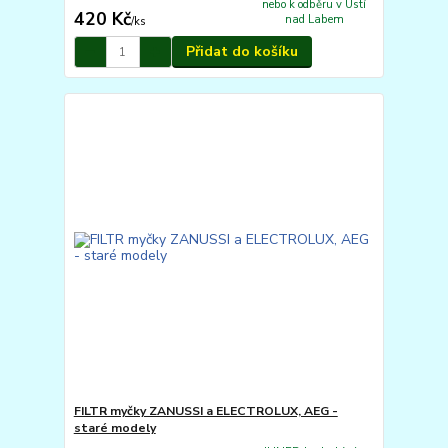
nebo k odběru v Ústí
420 Kč
nad Labem
/
ks
Přidat do košíku
FILTR myčky ZANUSSI a ELECTROLUX, AEG -
staré modely