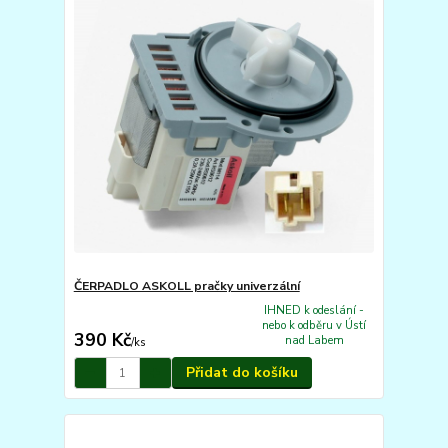
ČERPADLO ASKOLL pračky univerzální
IHNED k odeslání -
nebo k odběru v Ústí
390 Kč
nad Labem
/
ks
Přidat do košíku