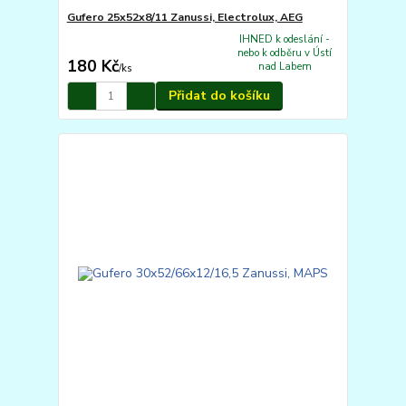
Gufero 25x52x8/11 Zanussi, Electrolux, AEG
IHNED k odeslání -
nebo k odběru v Ústí
180 Kč
nad Labem
/
ks
Přidat do košíku