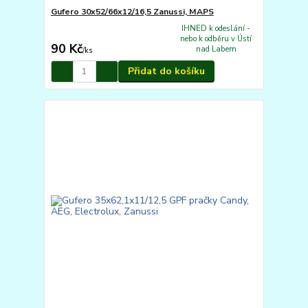
Gufero 30x52/66x12/16,5 Zanussi, MAPS
IHNED k odeslání -
nebo k odběru v Ústí
90 Kč
nad Labem
/
ks
Přidat do košíku