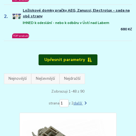
Ložiskové domky pračky AEG, Zanussi, Electrolux - sada na
2.
obě strany
IHNED k odeslání - nebo k odběru v Ústí nad Labem
680 Kč
TOP produkt
Upřesnit parametry
Nejnovější
Nejlevnější
Nejdražší
Zobrazuji 1-48 z 90
strana
z 2
další