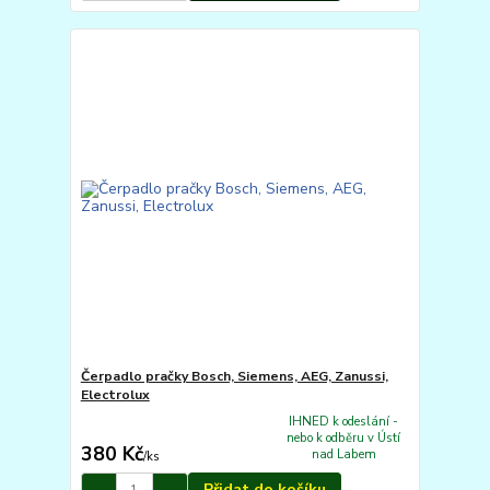
Čerpadlo pračky Bosch, Siemens, AEG, Zanussi,
Electrolux
IHNED k odeslání -
nebo k odběru v Ústí
380 Kč
nad Labem
/
ks
Přidat do košíku