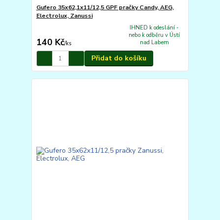
Gufero 35x62,1x11/12,5 GPF pračky Candy, AEG,
Electrolux, Zanussi
IHNED k odeslání -
nebo k odběru v Ústí
140 Kč
nad Labem
/
ks
Přidat do košíku