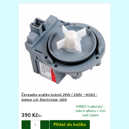
Čerpadlo pračky Askoll 25W / 230V - M253 -
Amica, LG, Electrolux, AEG
IHNED k odeslání -
nebo k odběru v Ústí
390 Kč
nad Labem
/
ks
Přidat do košíku