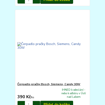
Čerpadlo pračky Bosch, Siemens, Candy 30W
IHNED k odeslání -
nebo k odběru v Ústí
390 Kč
nad Labem
/
ks
Přidat do košíku