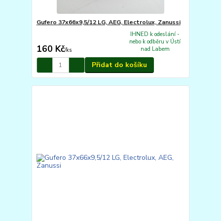
Gufero 37x66x9,5/12 LG, AEG, Electrolux, Zanussi
IHNED k odeslání -
nebo k odběru v Ústí
160 Kč
nad Labem
/
ks
Přidat do košíku