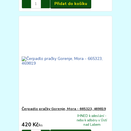
Přidat do košíku
Čerpadlo pračky Gorenje, Mora - 665323, 469819
IHNED k odeslání -
nebo k odběru v Ústí
420 Kč
nad Labem
/
ks