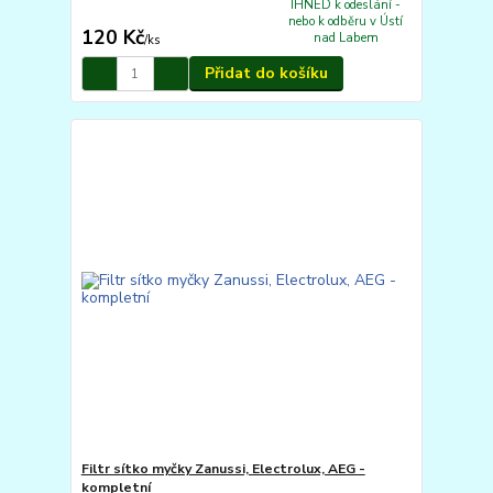
IHNED k odeslání -
nebo k odběru v Ústí
120 Kč
nad Labem
/
ks
Přidat do košíku
Filtr sítko myčky Zanussi, Electrolux, AEG -
kompletní