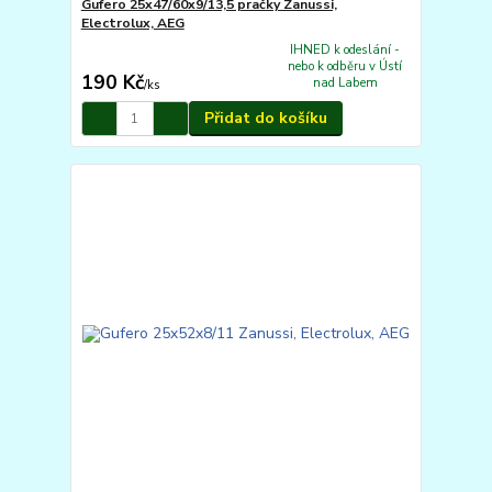
Gufero 25x47/60x9/13,5 pračky Zanussi,
Electrolux, AEG
IHNED k odeslání -
nebo k odběru v Ústí
190 Kč
nad Labem
/
ks
Přidat do košíku