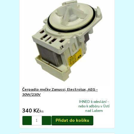
Čerpadlo myčky Zanussi, Electrolux, AEG -
30W/230V
IHNED k odeslání -
nebo k odběru v Ústí
340 Kč
nad Labem
/
ks
Přidat do košíku