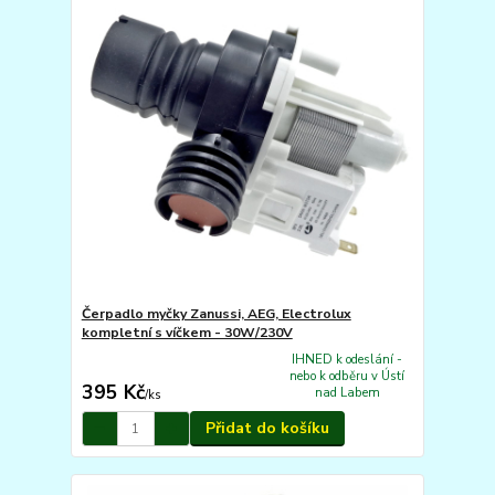
Čerpadlo myčky Zanussi, AEG, Electrolux
kompletní s víčkem - 30W/230V
IHNED k odeslání -
nebo k odběru v Ústí
395 Kč
nad Labem
/
ks
Přidat do košíku