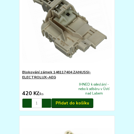
Blokování zámek 146117404 ZANUSSI-
ELECTROLUX-AEG
IHNED k odeslání -
nebo k odběru v Ústí
420 Kč
nad Labem
/
ks
Přidat do košíku