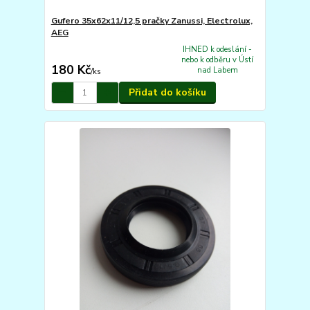
Gufero 35x62x11/12,5 pračky Zanussi, Electrolux,
AEG
IHNED k odeslání -
nebo k odběru v Ústí
180 Kč
nad Labem
/
ks
Přidat do košíku