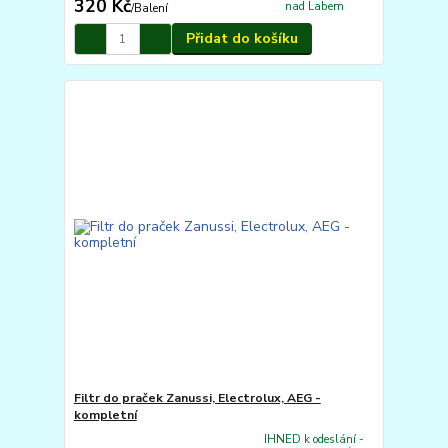
320 Kč
nad Labem
/
Balení
Přidat do košíku
Filtr do praček Zanussi, Electrolux, AEG -
kompletní
IHNED k odeslání -