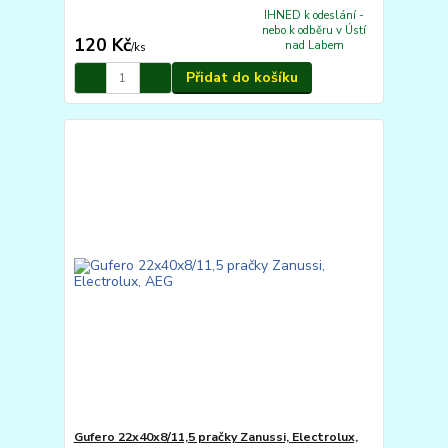
IHNED k odeslání -
nebo k odběru v Ústí
120 Kč
nad Labem
/
ks
Přidat do košíku
Gufero 22x40x8/11,5 pračky Zanussi, Electrolux,