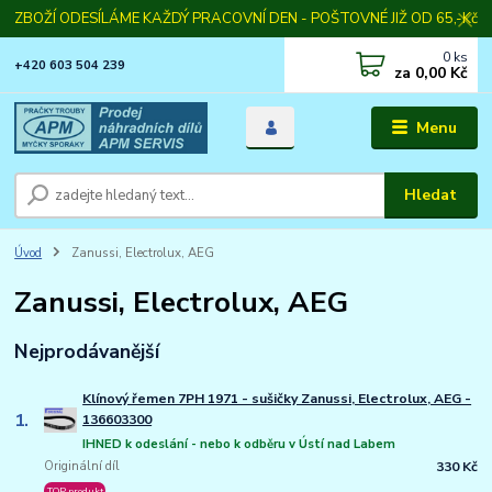
ZBOŽÍ ODESÍLÁME KAŽDÝ PRACOVNÍ DEN - POŠTOVNÉ JIŽ OD 65,-Kč
0
ks
+420 603 504 239
za
0,00 Kč
Menu
Hledat
Úvod
Zanussi, Electrolux, AEG
Zanussi, Electrolux, AEG
Nejprodávanější
Klínový řemen 7PH 1971 - sušičky Zanussi, Electrolux, AEG -
1.
136603300
IHNED k odeslání - nebo k odběru v Ústí nad Labem
Originální díl
330 Kč
TOP produkt