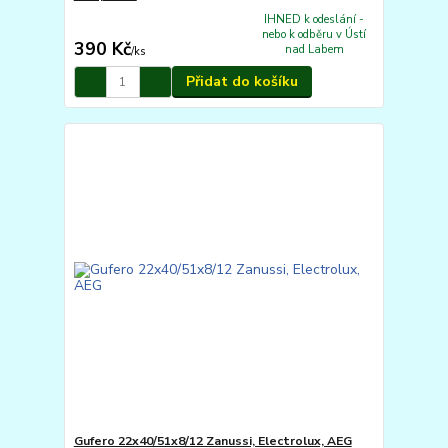
IHNED k odeslání -
nebo k odběru v Ústí
390 Kč
nad Labem
/
ks
Přidat do košíku
Gufero 22x40/51x8/12 Zanussi, Electrolux, AEG