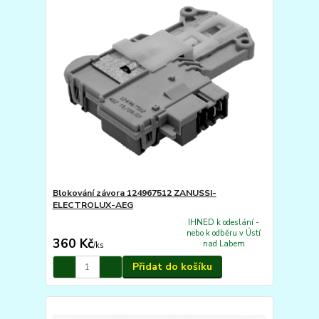
Blokování závora 124967512 ZANUSSI-
ELECTROLUX-AEG
IHNED k odeslání -
nebo k odběru v Ústí
360 Kč
nad Labem
/
ks
Přidat do košíku