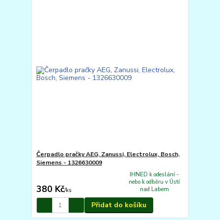
Čerpadlo pračky AEG, Zanussi, Electrolux, Bosch,
Siemens - 1326630009
IHNED k odeslání -
nebo k odběru v Ústí
380 Kč
nad Labem
/
ks
Přidat do košíku