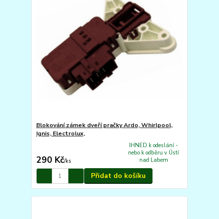
Blokování zámek dveří pračky Ardo, Whirlpool,
Ignis, Electrolux,
IHNED k odeslání -
nebo k odběru v Ústí
290 Kč
nad Labem
/
ks
Přidat do košíku