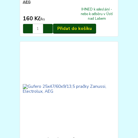
AEG
IHNED k odeslání -
nebo k odběru v Ústí
160 Kč
nad Labem
/
ks
Přidat do košíku