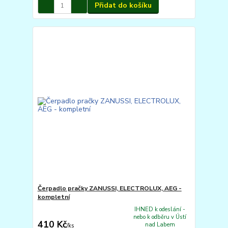
Přidat do košíku
Čerpadlo pračky ZANUSSI, ELECTROLUX, AEG -
kompletní
IHNED k odeslání -
nebo k odběru v Ústí
410 Kč
nad Labem
/
ks