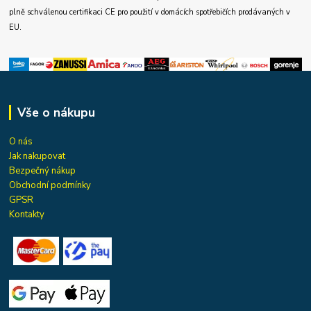
plně schválenou certifikaci CE pro použití v domácích spotřebičích prodávaných v
EU.
Vše o nákupu
O nás
Jak nakupovat
Bezpečný nákup
Obchodní podmínky
GPSR
Kontakty