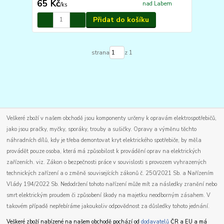
65 Kč
nad Labem
/
ks
Přidat do košíku
strana
z 1
Veškeré zboží v našem obchodě jsou komponenty určeny k opravám elektrospotřebičů,
jako jsou pračky, myčky, sporáky, trouby a sušičky. Opravy a výměnu těchto
náhradních dílů, kdy je třeba demontovat kryt elektrického spotřebiče, by měla
provádět pouze osoba, která má způsobilost k provádění oprav na elektrických
zařízeních. viz. Zákon o bezpečnosti práce v souvislosti s provozem vyhrazených
technických zařízení a o změně souvisejících zákonů č. 250/2021 Sb. a Nařízením
Vlády 194/2022 Sb. Nedodržení tohoto nařízení může mít za následky zranění nebo
smrt elektrickým proudem či způsobení škody na majetku neodborným zásahem. V
takovém případě nepřebíráme jakoukoliv odpovědnost za důsledky tohoto jednání.
Veškeré zboží nabízené na našem obchodě pochází od
dodavatelů
ČR a EU a má