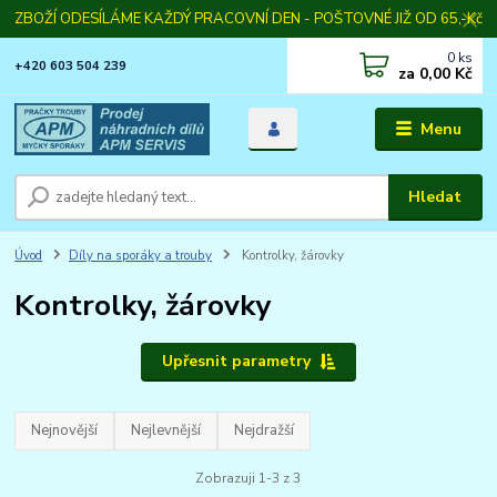
ZBOŽÍ ODESÍLÁME KAŽDÝ PRACOVNÍ DEN - POŠTOVNÉ JIŽ OD 65,-Kč
0
ks
+420 603 504 239
za
0,00 Kč
Menu
Hledat
Úvod
Díly na sporáky a trouby
Kontrolky, žárovky
Kontrolky, žárovky
Upřesnit parametry
Nejnovější
Nejlevnější
Nejdražší
Zobrazuji 1-3 z 3