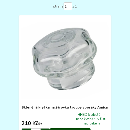
strana
z 1
Skleněná krytka na žárovku trouby sporáky Amica
IHNED k odeslání -
nebo k odběru v Ústí
210 Kč
nad Labem
/
ks