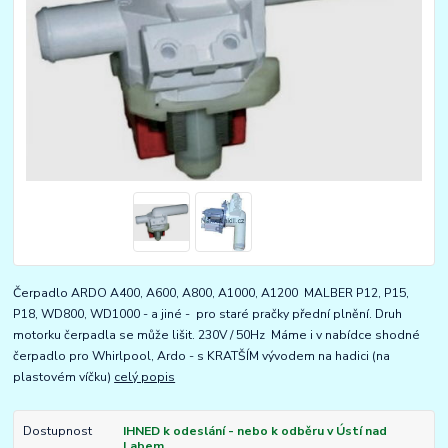
Čerpadlo ARDO A400, A600, A800, A1000, A1200 MALBER P12, P15,
P18, WD800, WD1000 - a jiné - pro staré pračky přední plnění. Druh
motorku čerpadla se může lišit. 230V / 50Hz Máme i v nabídce shodné
čerpadlo pro Whirlpool, Ardo - s KRATŠÍM vývodem na hadici (na
plastovém víčku)
celý popis
Dostupnost
IHNED k odeslání - nebo k odběru v Ústí nad
Labem