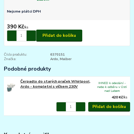
Nejsme plátci DPH
390 Kč
/
ks
Přidat do košíku
Číslo produktu:
6370151
Značka:
Ardo, Malber
Podobné produkty
Čerpadlo do starých praček Whirlpool,
IHNED k odeslání -
Ardo - kompletní s víčkem 230V
nebo k odběru v Ústí
nad Labem
420 Kč
/
ks
Přidat do košíku