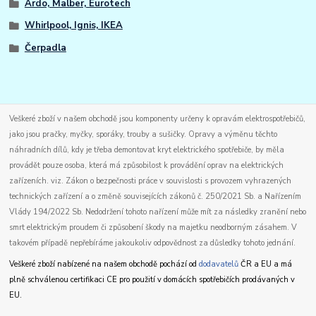
Ardo, Malber, Eurotech
Whirlpool, Ignis, IKEA
Čerpadla
Veškeré zboží v našem obchodě jsou komponenty určeny k opravám elektrospotřebičů,
jako jsou pračky, myčky, sporáky, trouby a sušičky. Opravy a výměnu těchto
náhradních dílů, kdy je třeba demontovat kryt elektrického spotřebiče, by měla
provádět pouze osoba, která má způsobilost k provádění oprav na elektrických
zařízeních. viz. Zákon o bezpečnosti práce v souvislosti s provozem vyhrazených
technických zařízení a o změně souvisejících zákonů č. 250/2021 Sb. a Nařízením
Vlády 194/2022 Sb. Nedodržení tohoto nařízení může mít za následky zranění nebo
smrt elektrickým proudem či způsobení škody na majetku neodborným zásahem. V
takovém případě nepřebíráme jakoukoliv odpovědnost za důsledky tohoto jednání.
Veškeré zboží nabízené na našem obchodě pochází od
dodavatelů
ČR a EU a má
plně schválenou certifikaci CE pro použití v domácích spotřebičích prodávaných v
EU.