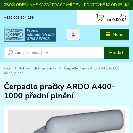
ZBOŽÍ ODESÍLÁME KAŽDÝ PRACOVNÍ DEN - POŠTOVNÉ JIŽ OD 65,-Kč
0
ks
+420 603 504 239
za
0,00 Kč
Menu
Hledat
Úvod
Náhradní díly na pračky
Čerpadlo pračky ARDO A400-1000
přední plnění
Čerpadlo pračky ARDO A400-
1000 přední plnění