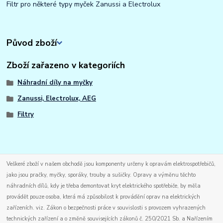
Filtr pro některé typy myček Zanussi a Electrolux
Původ zboží
Zboží zařazeno v kategoriích
Náhradní díly na myčky
Zanussi, Electrolux, AEG
Filtry
Veškeré zboží v našem obchodě jsou komponenty určeny k opravám elektrospotřebičů,
jako jsou pračky, myčky, sporáky, trouby a sušičky. Opravy a výměnu těchto
náhradních dílů, kdy je třeba demontovat kryt elektrického spotřebiče, by měla
provádět pouze osoba, která má způsobilost k provádění oprav na elektrických
zařízeních. viz. Zákon o bezpečnosti práce v souvislosti s provozem vyhrazených
technických zařízení a o změně souvisejících zákonů č. 250/2021 Sb. a Nařízením