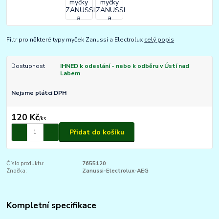
Filtr pro některé typy myček Zanussi a Electrolux
celý popis
Dostupnost
IHNED k odeslání - nebo k odběru v Ústí nad
Labem
Nejsme plátci DPH
120 Kč
/
ks
Přidat do košíku
Číslo produktu:
7655120
Značka:
Zanussi-Electrolux-AEG
Kompletní specifikace