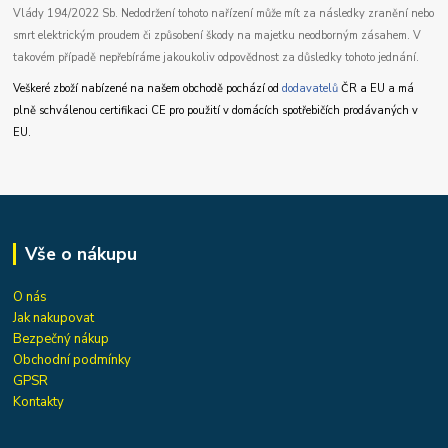
Vlády 194/2022 Sb. Nedodržení tohoto nařízení může mít za následky zranění nebo
smrt elektrickým proudem či způsobení škody na majetku neodborným zásahem. V
takovém případě nepřebíráme jakoukoliv odpovědnost za důsledky tohoto jednání.
Veškeré zboží nabízené na našem obchodě pochází od
dodavatelů
ČR a EU a má
plně schválenou certifikaci CE pro použití v domácích spotřebičích prodávaných v
EU.
Vše o nákupu
O nás
Jak nakupovat
Bezpečný nákup
Obchodní podmínky
GPSR
Kontakty