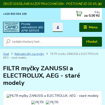
ZBOŽÍ ODESÍLÁME KAŽDÝ PRACOVNÍ DEN - POŠTOVNÉ JIŽ OD 65,-Kč
0
ks
+420 603 504 239
za
0,00 Kč
Menu
Hledat
Úvod
Náhradní díly na myčky
FILTR myčky ZANUSSI a ELECTROLUX,
AEG - staré modely
FILTR myčky ZANUSSI a
ELECTROLUX, AEG - staré
modely