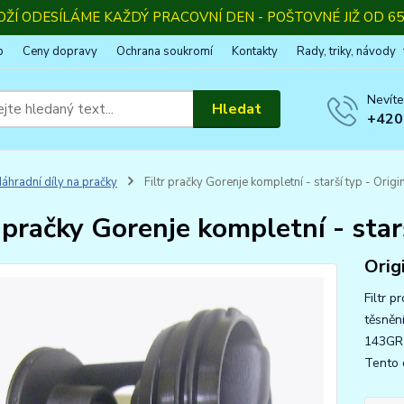
OŽÍ ODESÍLÁME KAŽDÝ PRACOVNÍ DEN - POŠTOVNÉ JIŽ OD 65,
p
Ceny dopravy
Ochrana soukromí
Kontakty
Rady, triky, návody
Nevíte
Hledat
+420
áhradní díly na pračky
Filtr pračky Gorenje kompletní - starší typ - Origi
r pračky Gorenje kompletní - star
Origi
Filtr 
těsněn
143GR5
Tento 