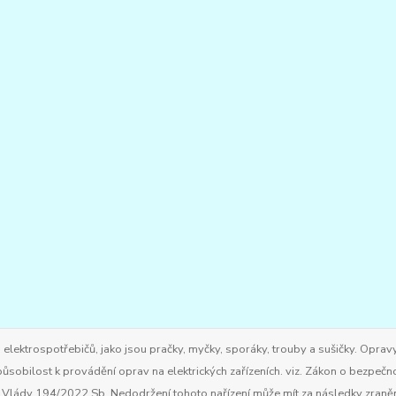
ktrospotřebičů, jako jsou pračky, myčky, sporáky, trouby a sušičky. Opravy
ůsobilost k provádění oprav na elektrických zařízeních. viz. Zákon o bezpečn
ím Vlády 194/2022 Sb. Nedodržení tohoto nařízení může mít za následky zran