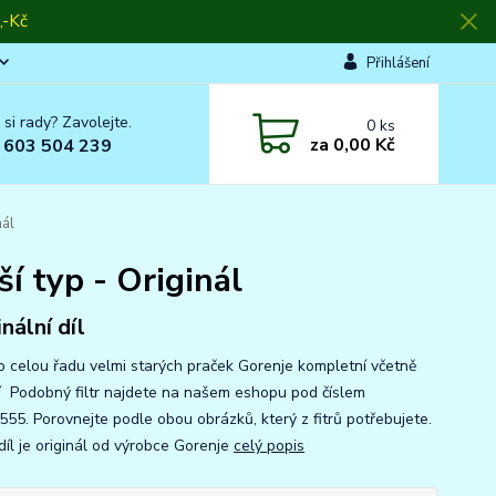
-Kč
Přihlášení
 si rady? Zavolejte.
0
ks
za
0,00 Kč
 603 504 239
nál
ší typ - Originál
nální díl
pro celou řadu velmi starých praček Gorenje kompletní včetně
í Podobný filtr najdete na našem eshopu pod číslem
55. Porovnejte podle obou obrázků, který z fitrů potřebujete.
díl je originál od výrobce Gorenje
celý popis