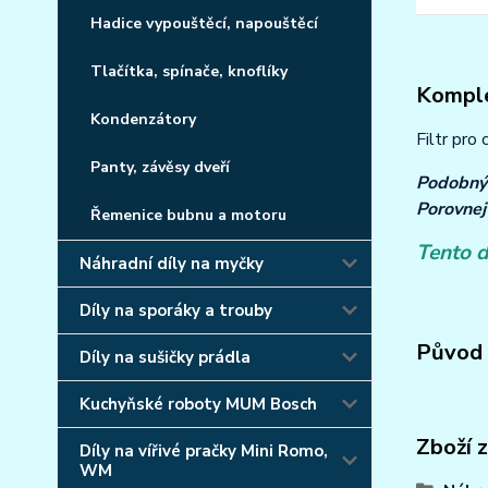
Hadice vypouštěcí, napouštěcí
Tlačítka, spínače, knoflíky
Komple
Kondenzátory
Filtr pro
Panty, závěsy dveří
Podobný 
Porovnej
Řemenice bubnu a motoru
Tento d
Náhradní díly na myčky
Díly na sporáky a trouby
Původ 
Díly na sušičky prádla
Kuchyňské roboty MUM Bosch
Zboží 
Díly na vířivé pračky Mini Romo,
WM