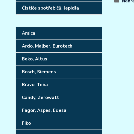
Náhra
Čističe spotřebičů, lepidla
Amica
Ardo, Malber, Eurotech
Beko, Altus
Bosch, Siemens
Bravo, Teba
Candy, Zerowatt
Fagor, Aspes, Edesa
Fiko