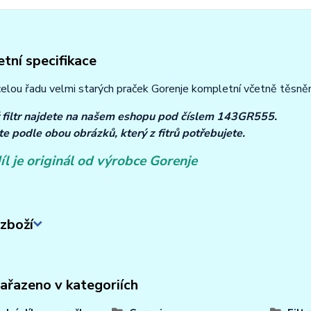
tní specifikace
 celou řadu velmi starých praček Gorenje kompletní včetně těsně
filtr najdete na našem eshopu pod číslem 143GR555.
te podle obou obrázků, který z fitrů potřebujete.
íl je originál od výrobce Gorenje
zboží
zařazeno v kategoriích