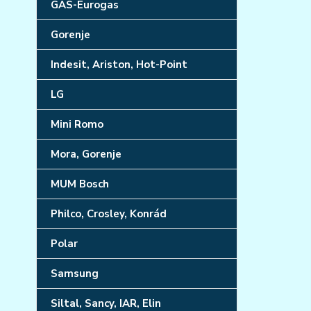
GAS-Eurogas
Gorenje
Indesit, Ariston, Hot-Point
LG
Mini Romo
Mora, Gorenje
MUM Bosch
Philco, Crosley, Konrád
Polar
Samsung
Siltal, Sancy, IAR, Elin