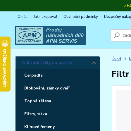
ZB
O nás
Jak nakupovat
Obchodní podmínky
Bezpečný náku
Úvod
N
Náhradní díly na pračky
Filt
Čerpadla
Blokování, zámky dveří
Topná tělesa
Filtry, sítka
Klínové řemeny