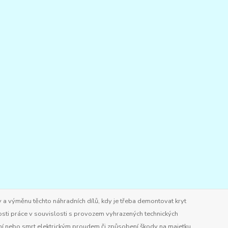
 a výměnu těchto náhradních dílů, kdy je třeba demontovat kryt
osti práce v souvislosti s provozem vyhrazených technických
ění nebo smrt elektrickým proudem či způsobení škody na majetku