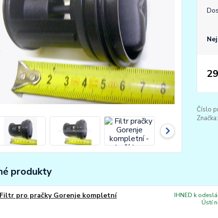
Dos
Nej
29
Číslo p
Značka:
é produkty
Filtr pro pračky Gorenje kompletní
IHNED k odeslán
Ústí 