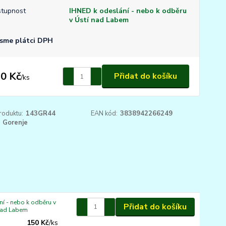
tupnost
IHNED k odeslání - nebo k odběru
v Ústí nad Labem
sme plátci DPH
0 Kč
Přidat do košíku
/
ks
roduktu:
143GR44
EAN kód:
3838942266249
Gorenje
í - nebo k odběru v
Přidat do košíku
nad Labem
150 Kč
/
ks