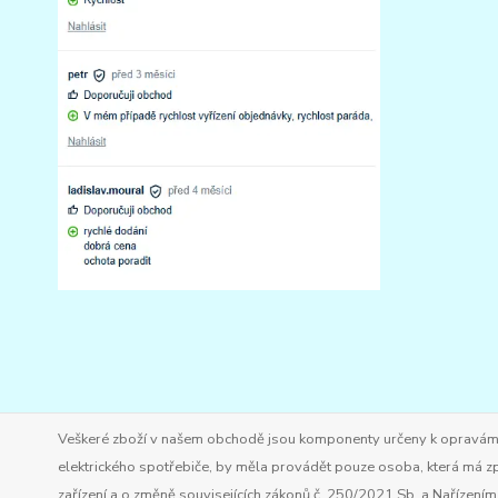
Veškeré zboží v našem obchodě jsou komponenty určeny k opravám ele
elektrického spotřebiče, by měla provádět pouze osoba, která má zp
zařízení a o změně souvisejících zákonů č. 250/2021 Sb. a Nařízen