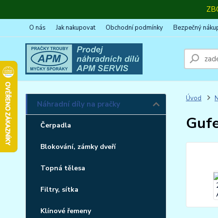
ZB
O nás
Jak nakupovat
Obchodní podmínky
Bezpečný náku
Úvod
N
Náhradní díly na pračky
Gufe
Čerpadla
Blokování, zámky dveří
Topná tělesa
Filtry, sítka
Klínové řemeny