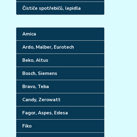
Čističe spotřebičů, lepidla
Amica
Ardo, Malber, Eurotech
Beko, Altus
Bosch, Siemens
Bravo, Teba
Candy, Zerowatt
Fagor, Aspes, Edesa
Fiko