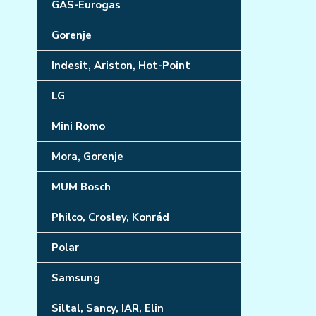
GAS-Eurogas
Gorenje
Indesit, Ariston, Hot-Point
LG
Mini Romo
Mora, Gorenje
MUM Bosch
Philco, Crosley, Konrád
Polar
Samsung
Siltal, Sancy, IAR, Elin