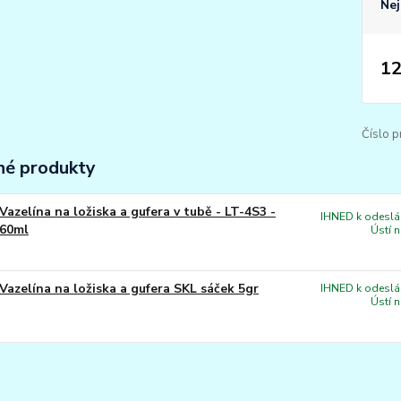
Nej
12
Číslo p
é produkty
Vazelína na ložiska a gufera v tubě - LT-4S3 -
IHNED k odeslán
60ml
Ústí 
Vazelína na ložiska a gufera SKL sáček 5gr
IHNED k odeslán
Ústí 