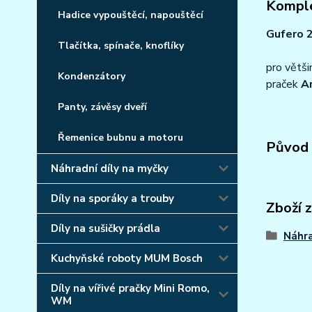
Komple
Hadice vypouštěcí, napouštěcí
Gufero 
Tlačítka, spínače, knoflíky
pro větš
Kondenzátory
praček
A
Panty, závěsy dveří
Řemenice bubnu a motoru
Původ 
Náhradní díly na myčky
Díly na sporáky a trouby
Zboží 
Díly na sušičky prádla
Náhra
Kuchyňské roboty MUM Bosch
Díly na vířivé pračky Mini Romo,
WM