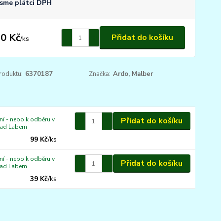
sme plátci DPH
0 Kč
Přidat do košíku
/
ks
roduktu:
6370187
Značka:
Ardo, Malber
í - nebo k odběru v
Přidat do košíku
nad Labem
99 Kč
/
ks
í - nebo k odběru v
Přidat do košíku
nad Labem
39 Kč
/
ks