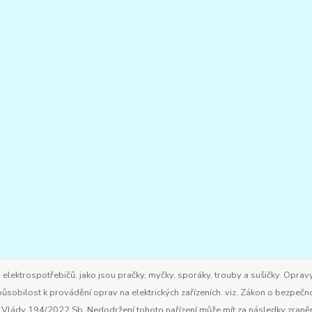
ktrospotřebičů, jako jsou pračky, myčky, sporáky, trouby a sušičky. Opravy
ůsobilost k provádění oprav na elektrických zařízeních. viz. Zákon o bezpečn
ím Vlády 194/2022 Sb. Nedodržení tohoto nařízení může mít za následky zran