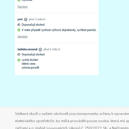
Veškeré zboží v našem obchodě jsou komponenty určeny k opravám ele
elektrického spotřebiče, by měla provádět pouze osoba, která má zp
zařízení a o změně souvisejících zákonů č. 250/2021 Sb. a Nařízen