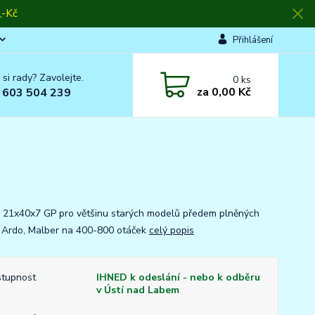
-Kč
Přihlášení
 si rady? Zavolejte.
0
ks
za
0,00 Kč
 603 504 239
 21x40x7 GP pro většinu starých modelů předem plněných
 Ardo, Malber na 400-800 otáček
celý popis
tupnost
IHNED k odeslání - nebo k odběru
v Ústí nad Labem