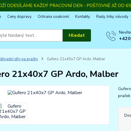
OŽÍ ODESÍLÁME KAŽDÝ PRACOVNÍ DEN - POŠTOVNÉ JIŽ OD 65,
p
Ceny dopravy
Ochrana soukromí
Kontakty
Rady, triky, návody
Nevíte
Hledat
+420
áhradní díly na pračky
Gufero 21x40x7 GP Ardo, Malber
ro 21x40x7 GP Ardo, Malber
Gufero
praček
Dos