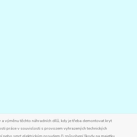
 a výměnu těchto náhradních dílů, kdy je třeba demontovat kryt
osti práce v souvislosti s provozem vyhrazených technických
ění nebo smrt elektrickým proudem či způsobení škody na majetku