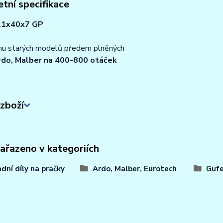
tní specifikace
21x40x7 GP
inu starých modelů předem plněných
rdo, Malber na 400-800 otáček
zboží
zařazeno v kategoriích
dní díly na pračky
Ardo, Malber, Eurotech
Gufe