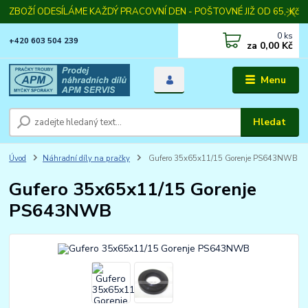
ZBOŽÍ ODESÍLÁME KAŽDÝ PRACOVNÍ DEN - POŠTOVNÉ JIŽ OD 65,-Kč
0
ks
+420 603 504 239
za
0,00 Kč
Menu
Hledat
Úvod
Náhradní díly na pračky
Gufero 35x65x11/15 Gorenje PS643NWB
Gufero 35x65x11/15 Gorenje
PS643NWB