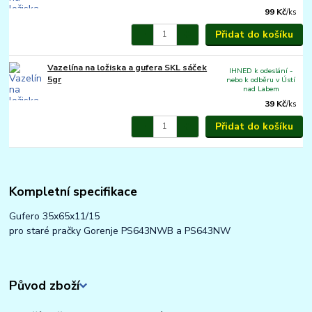
99 Kč
/
ks
Přidat do košíku
Vazelína na ložiska a gufera SKL sáček
IHNED k odeslání -
5gr
nebo k odběru v Ústí
nad Labem
39 Kč
/
ks
Přidat do košíku
Kompletní specifikace
Gufero 35x65x11/15
pro staré pračky Gorenje PS643NWB a PS643NW
Původ zboží