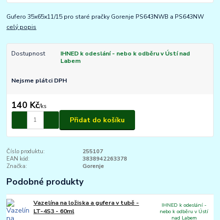
Gufero 35x65x11/15 pro staré pračky Gorenje PS643NWB a PS643NW
celý popis
Dostupnost
IHNED k odeslání - nebo k odběru v Ústí nad
Labem
Nejsme plátci DPH
140 Kč
/
ks
Přidat do košíku
Číslo produktu:
255107
EAN kód:
3838942263378
Značka:
Gorenje
Podobné produkty
Vazelína na ložiska a gufera v tubě -
IHNED k odeslání -
LT-4S3 - 60ml
nebo k odběru v Ústí
nad Labem