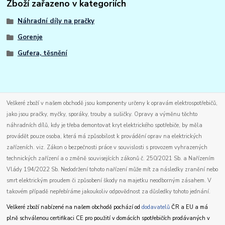
Zboží zařazeno v kategoriích
Náhradní díly na pračky
Gorenje
Gufera, těsnění
Veškeré zboží v našem obchodě jsou komponenty určeny k opravám elektrospotřebičů,
jako jsou pračky, myčky, sporáky, trouby a sušičky. Opravy a výměnu těchto
náhradních dílů, kdy je třeba demontovat kryt elektrického spotřebiče, by měla
provádět pouze osoba, která má způsobilost k provádění oprav na elektrických
zařízeních. viz. Zákon o bezpečnosti práce v souvislosti s provozem vyhrazených
technických zařízení a o změně souvisejících zákonů č. 250/2021 Sb. a Nařízením
Vlády 194/2022 Sb. Nedodržení tohoto nařízení může mít za následky zranění nebo
smrt elektrickým proudem či způsobení škody na majetku neodborným zásahem. V
takovém případě nepřebíráme jakoukoliv odpovědnost za důsledky tohoto jednání.
Veškeré zboží nabízené na našem obchodě pochází od
dodavatelů
ČR a EU a má
plně schválenou certifikaci CE pro použití v domácích spotřebičích prodávaných v