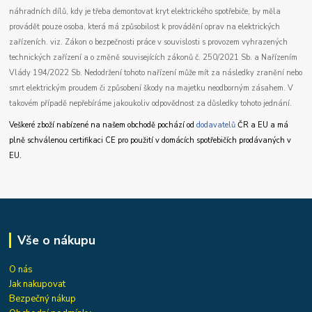
náhradních dílů, kdy je třeba demontovat kryt elektrického spotřebiče, by měla
provádět pouze osoba, která má způsobilost k provádění oprav na elektrických
zařízeních. viz. Zákon o bezpečnosti práce v souvislosti s provozem vyhrazených
technických zařízení a o změně souvisejících zákonů č. 250/2021 Sb. a Nařízením
Vlády 194/2022 Sb. Nedodržení tohoto nařízení může mít za následky zranění nebo
smrt elektrickým proudem či způsobení škody na majetku neodborným zásahem. V
takovém případě nepřebíráme jakoukoliv odpovědnost za důsledky tohoto jednání.
Veškeré zboží nabízené na našem obchodě pochází od
dodavatelů
ČR a EU a má
plně schválenou certifikaci CE pro použití v domácích spotřebičích prodávaných v
EU.
Vše o nákupu
O nás
Jak nakupovat
Bezpečný nákup