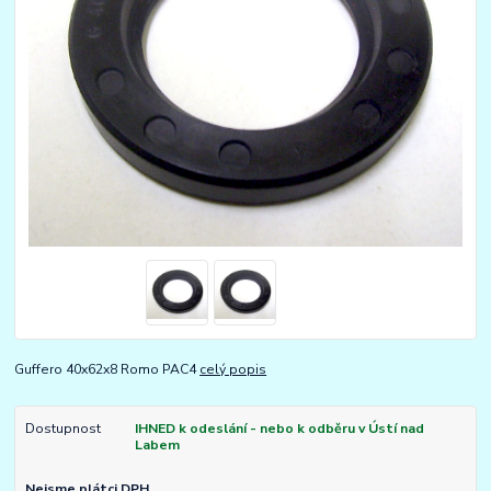
Guffero 40x62x8 Romo PAC4
celý popis
Dostupnost
IHNED k odeslání - nebo k odběru v Ústí nad
Labem
Nejsme plátci DPH