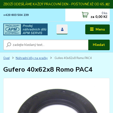
ZBOŽÍ ODESÍLÁME KAŽDÝ PRACOVNÍ DEN - POŠTOVNÉ JIŽ OD 65,-Kč
0
ks
+420 603 504 239
za
0,00 Kč
Menu
Hledat
Úvod
Náhradní díly na pračky
Gufero 40x62x8 Romo PAC4
Gufero 40x62x8 Romo PAC4