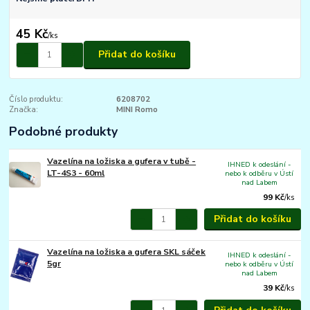
45 Kč
/
ks
Přidat do košíku
Číslo produktu:
6208702
Značka:
MINI Romo
Podobné produkty
Vazelína na ložiska a gufera v tubě -
IHNED k odeslání -
LT-4S3 - 60ml
nebo k odběru v Ústí
nad Labem
99 Kč
/
ks
Přidat do košíku
Vazelína na ložiska a gufera SKL sáček
IHNED k odeslání -
5gr
nebo k odběru v Ústí
nad Labem
39 Kč
/
ks