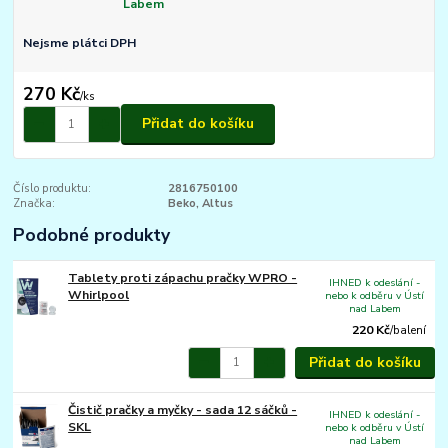
Labem
Nejsme plátci DPH
270 Kč
/
ks
Přidat do košíku
Číslo produktu:
2816750100
Značka:
Beko, Altus
Podobné produkty
Tablety proti zápachu pračky WPRO -
IHNED k odeslání -
Whirlpool
nebo k odběru v Ústí
nad Labem
220 Kč
/
balení
Přidat do košíku
Čistič pračky a myčky - sada 12 sáčků -
IHNED k odeslání -
SKL
nebo k odběru v Ústí
nad Labem