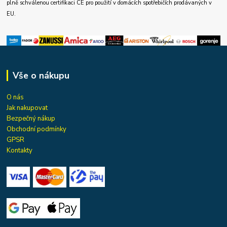
plně schválenou certifikaci CE pro použití v domácích spotřebičích prodávaných v
EU.
Vše o nákupu
O nás
Jak nakupovat
Bezpečný nákup
Obchodní podmínky
GPSR
Kontakty