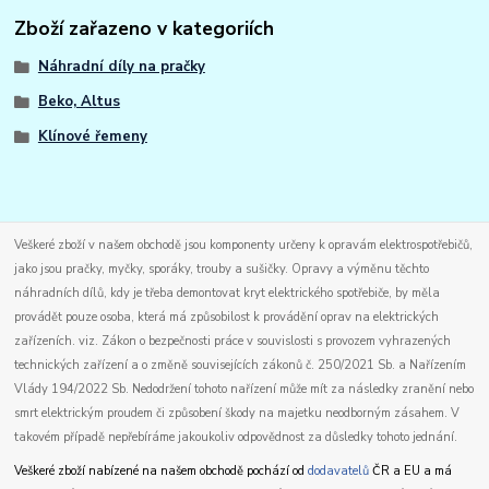
Zboží zařazeno v kategoriích
Náhradní díly na pračky
Beko, Altus
Klínové řemeny
Veškeré zboží v našem obchodě jsou komponenty určeny k opravám elektrospotřebičů,
jako jsou pračky, myčky, sporáky, trouby a sušičky. Opravy a výměnu těchto
náhradních dílů, kdy je třeba demontovat kryt elektrického spotřebiče, by měla
provádět pouze osoba, která má způsobilost k provádění oprav na elektrických
zařízeních. viz. Zákon o bezpečnosti práce v souvislosti s provozem vyhrazených
technických zařízení a o změně souvisejících zákonů č. 250/2021 Sb. a Nařízením
Vlády 194/2022 Sb. Nedodržení tohoto nařízení může mít za následky zranění nebo
smrt elektrickým proudem či způsobení škody na majetku neodborným zásahem. V
takovém případě nepřebíráme jakoukoliv odpovědnost za důsledky tohoto jednání.
Veškeré zboží nabízené na našem obchodě pochází od
dodavatelů
ČR a EU a má