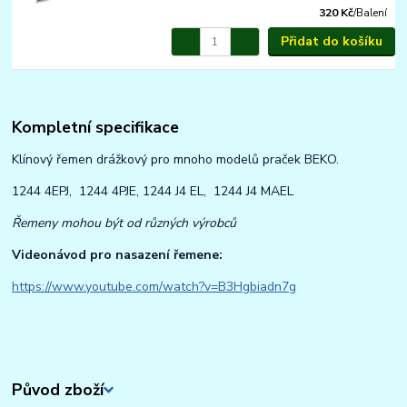
320 Kč
/
Balení
Přidat do košíku
Kompletní specifikace
Klínový řemen drážkový pro mnoho modelů praček BEKO.
1244 4EPJ, 1244 4PJE, 1244 J4 EL, 1244 J4 MAEL
Řemeny mohou být od různých výrobců
Videonávod pro nasazení řemene:
https://www.youtube.com/watch?v=B3Hgbiadn7g
Původ zboží