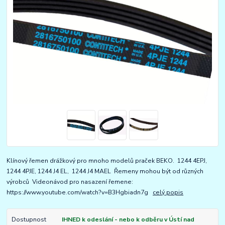
Klínový řemen drážkový pro mnoho modelů praček BEKO. 1244 4EPJ,
1244 4PJE, 1244 J4 EL, 1244 J4 MAEL Řemeny mohou být od různých
výrobců Videonávod pro nasazení řemene:
https://www.youtube.com/watch?v=B3Hgbiadn7g
celý popis
Dostupnost
IHNED k odeslání - nebo k odběru v Ústí nad