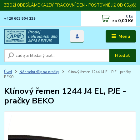
ZBOŽÍ ODESÍLÁME KAŽDÝ PRACOVNÍ DEN - POŠTOVNÉ JIŽ OD 65,-Kč
0
ks
+420 603 504 239
za
0,00 Kč
Menu
Hledat
Úvod
Náhradní díly na pračky
Klínový řemen 1244 J4 EL, PJE - pračky
BEKO
Klínový řemen 1244 J4 EL, PJE -
pračky BEKO