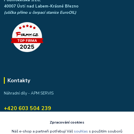
40007 Ústí nad Labem-Krásné Březno
(ulička přímo u čerpací stanice EuroOIL)
Kontakty
Náhradní díly - APM SERVIS
+420 603 504 239
apmservis@apmservis.cz
Zpracování cookies
Náš e-shop a partneři potřebují Váš
souhlas
s použitím souborů