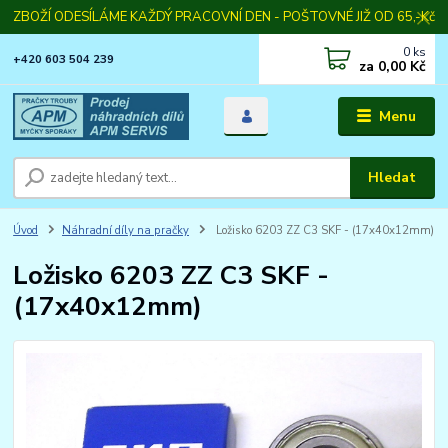
ZBOŽÍ ODESÍLÁME KAŽDÝ PRACOVNÍ DEN - POŠTOVNÉ JIŽ OD 65,-Kč
0
ks
+420 603 504 239
za
0,00 Kč
Menu
Hledat
Úvod
Náhradní díly na pračky
Ložisko 6203 ZZ C3 SKF - (17x40x12mm)
Ložisko 6203 ZZ C3 SKF -
(17x40x12mm)