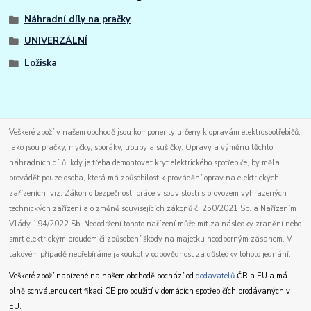
Náhradní díly na pračky
UNIVERZÁLNÍ
Ložiska
Veškeré zboží v našem obchodě jsou komponenty určeny k opravám elektrospotřebičů,
jako jsou pračky, myčky, sporáky, trouby a sušičky. Opravy a výměnu těchto
náhradních dílů, kdy je třeba demontovat kryt elektrického spotřebiče, by měla
provádět pouze osoba, která má způsobilost k provádění oprav na elektrických
zařízeních. viz. Zákon o bezpečnosti práce v souvislosti s provozem vyhrazených
technických zařízení a o změně souvisejících zákonů č. 250/2021 Sb. a Nařízením
Vlády 194/2022 Sb. Nedodržení tohoto nařízení může mít za následky zranění nebo
smrt elektrickým proudem či způsobení škody na majetku neodborným zásahem. V
takovém případě nepřebíráme jakoukoliv odpovědnost za důsledky tohoto jednání.
Veškeré zboží nabízené na našem obchodě pochází od
dodavatelů
ČR a EU a má
plně schválenou certifikaci CE pro použití v domácích spotřebičích prodávaných v
EU.