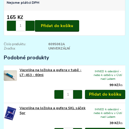
Nejsme plátci DPH
165 Kč
Přidat do košíku
Číslo produktu:
6095062A
Značka:
UNIVERZÁLNÍ
Podobné produkty
Vazelína na ložiska a gufera v tubě -
IHNED k odeslání -
LT-4S3 - 60ml
nebo k odběru v Ústí
nad Labem
99 Kč
/
ks
Přidat do košíku
Vazelína na ložiska a gufera SKL sáček
IHNED k odeslání -
5gr
nebo k odběru v Ústí
nad Labem
39 Kč
/
ks