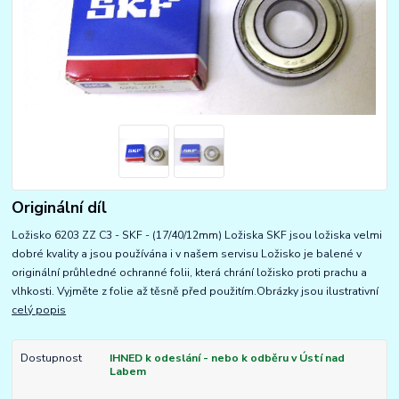
Originální díl
Ložisko 6203 ZZ C3 - SKF - (17/40/12mm) Ložiska SKF jsou ložiska velmi
dobré kvality a jsou používána i v našem servisu Ložisko je balené v
originální průhledné ochranné folii, která chrání ložisko proti prachu a
vlhkosti. Vyjměte z folie až těsně před použitím.Obrázky jsou ilustrativní
celý popis
Dostupnost
IHNED k odeslání - nebo k odběru v Ústí nad
Labem