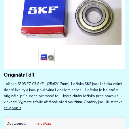
Originální díl
Ložisko 6305 ZZ C3 SKF - (25/62/17mm) Ložiska SKF jsou ložiska velmi
dobré kvality a jsou používána i v našem servisu Ložisko je balené v
originální průhledné ochranné folii, která chrání ložisko proti prachu a
vlhkosti. Vyjměte z folie až těsně před použitím. Obrázky jsou ilustrativní
celý popis
Dostupnost
na dotaz