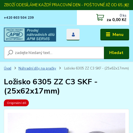
ZBOŽÍ ODESÍLÁME KAŽDÝ PRACOVNÍ DEN - POŠTOVNÉ JIŽ OD 65,-Kč
0
ks
+420 603 504 239
za
0,00 Kč
Menu
Hledat
Úvod
Náhradní díly na pračky
Ložisko 6305 ZZ C3 SKF - (25x62x17mm)
Ložisko 6305 ZZ C3 SKF -
(25x62x17mm)
Originální díl