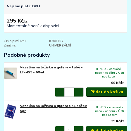
Nejsme plátci DPH
295 Kč
/
ks
Momentálně není k dispozici
Číslo produktu:
6208707
Značka:
UNIVERZÁLNÍ
Podobné produkty
Vazelína na ložiska a gufera v tubě -
IHNED k odeslání -
LT-4S3 - 60ml
nebo k odběru v Ústí
nad Labem
99 Kč
/
ks
Přidat do košíku
Vazelína na ložiska a gufera SKL sáček
IHNED k odeslání -
5gr
nebo k odběru v Ústí
nad Labem
39 Kč
/
ks
Přidat do košíku