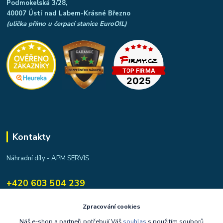
Podmokelská 3/28,
40007 Ústí nad Labem-Krásné Březno
(ulička přímo u čerpací stanice EuroOIL)
Kontakty
Náhradní díly - APM SERVIS
+420 603 504 239
apmservis@apmservis.cz
Zpracování cookies
Náš e-shop a partneři potřebují Váš
souhlas
s použitím souborů