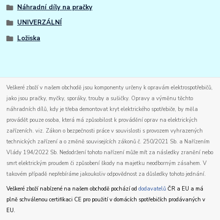
Náhradní díly na pračky
UNIVERZÁLNÍ
Ložiska
Veškeré zboží v našem obchodě jsou komponenty určeny k opravám elektrospotřebičů,
jako jsou pračky, myčky, sporáky, trouby a sušičky. Opravy a výměnu těchto
náhradních dílů, kdy je třeba demontovat kryt elektrického spotřebiče, by měla
provádět pouze osoba, která má způsobilost k provádění oprav na elektrických
zařízeních. viz. Zákon o bezpečnosti práce v souvislosti s provozem vyhrazených
technických zařízení a o změně souvisejících zákonů č. 250/2021 Sb. a Nařízením
Vlády 194/2022 Sb. Nedodržení tohoto nařízení může mít za následky zranění nebo
smrt elektrickým proudem či způsobení škody na majetku neodborným zásahem. V
takovém případě nepřebíráme jakoukoliv odpovědnost za důsledky tohoto jednání.
Veškeré zboží nabízené na našem obchodě pochází od
dodavatelů
ČR a EU a má
plně schválenou certifikaci CE pro použití v domácích spotřebičích prodávaných v
EU.