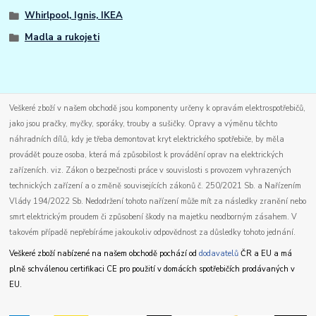
Whirlpool, Ignis, IKEA
Madla a rukojeti
Veškeré zboží v našem obchodě jsou komponenty určeny k opravám elektrospotřebičů,
jako jsou pračky, myčky, sporáky, trouby a sušičky. Opravy a výměnu těchto
náhradních dílů, kdy je třeba demontovat kryt elektrického spotřebiče, by měla
provádět pouze osoba, která má způsobilost k provádění oprav na elektrických
zařízeních. viz. Zákon o bezpečnosti práce v souvislosti s provozem vyhrazených
technických zařízení a o změně souvisejících zákonů č. 250/2021 Sb. a Nařízením
Vlády 194/2022 Sb. Nedodržení tohoto nařízení může mít za následky zranění nebo
smrt elektrickým proudem či způsobení škody na majetku neodborným zásahem. V
takovém případě nepřebíráme jakoukoliv odpovědnost za důsledky tohoto jednání.
Veškeré zboží nabízené na našem obchodě pochází od
dodavatelů
ČR a EU a má
plně schválenou certifikaci CE pro použití v domácích spotřebičích prodávaných v
EU.