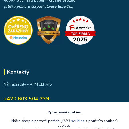
40007 Ústí nad Labem-Krásné Březno
(ulička přímo u čerpací stanice EuroOIL)
Kontakty
Náhradní díly - APM SERVIS
+420 603 504 239
apmservis@apmservis.cz
Zpracování cookies
Náš e-shop a partneři potřebují Váš
souhlas
s použitím souborů
cookies,