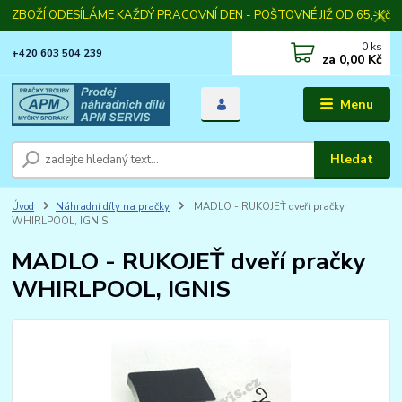
ZBOŽÍ ODESÍLÁME KAŽDÝ PRACOVNÍ DEN - POŠTOVNÉ JIŽ OD 65,-Kč
0
ks
+420 603 504 239
za
0,00 Kč
Menu
Hledat
Úvod
Náhradní díly na pračky
MADLO - RUKOJEŤ dveří pračky
WHIRLPOOL, IGNIS
MADLO - RUKOJEŤ dveří pračky
WHIRLPOOL, IGNIS