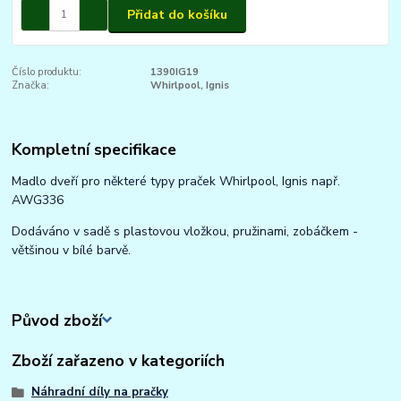
Přidat do košíku
Číslo produktu:
1390IG19
Značka:
Whirlpool, Ignis
Kompletní specifikace
Madlo dveří pro některé typy praček Whirlpool, Ignis např.
AWG336
Dodáváno v sadě s plastovou vložkou, pružinami, zobáčkem -
většinou v bílé barvě.
Původ zboží
Zboží zařazeno v kategoriích
Náhradní díly na pračky