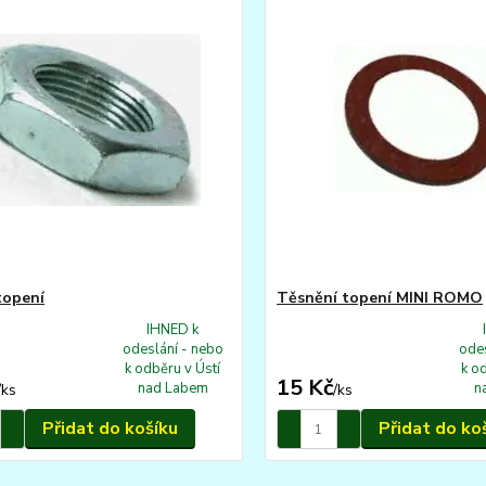
topení
Těsnění topení MINI ROMO
IHNED k
odeslání - nebo
odes
k odběru v Ústí
k o
15 Kč
nad Labem
n
/
ks
/
ks
Přidat do košíku
Přidat do ko