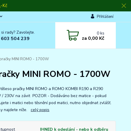
-Kč
Přihlášení
 si rady? Zavolejte.
0
ks
za
0,00 Kč
 603 504 239
 pračky MINI ROMO - 1700W
pračky MINI ROMO - 1700W
 těleso pračky MINI ROMO a ROMO KOMBI R190 a R290
/ 230V na závit POZOR - Dodáváno bez matice - pokud
jete i matici nebo těsnění pod matici, nutno objednat zvlášť.
ly najdete níže.
celý popis
tupnost
IHNED k odeslání - nebo k odběru