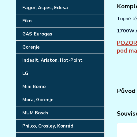
Komple
Fagor, Aspes, Edesa
Topné tě
Fiko
1700W /
GAS-Eurogas
POZO
Gorenje
pod ma
Indesit, Ariston, Hot-Point
LG
Mini Romo
Původ 
Mora, Gorenje
Souvise
MUM Bosch
Philco, Crosley, Konrád