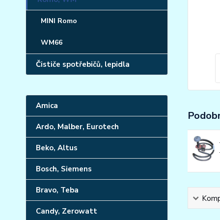
MINI Romo
WM66
Čističe spotřebičů, lepidla
Amica
Podobn
Ardo, Malber, Eurotech
Beko, Altus
Bosch, Siemens
Bravo, Teba
Kompl
Candy, Zerowatt