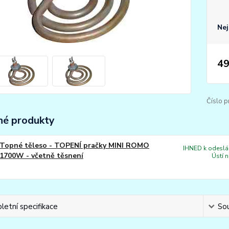
Nej
49
Číslo p
é produkty
Topné těleso - TOPENÍ pračky MINI ROMO
IHNED k odeslán
1700W - včetně těsnení
Ústí 
etní specifikace
Sou