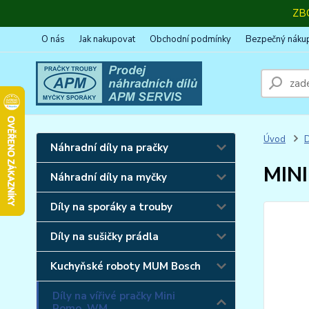
ZB
O nás
Jak nakupovat
Obchodní podmínky
Bezpečný náku
Úvod
D
Náhradní díly na pračky
MINI
Náhradní díly na myčky
Díly na sporáky a trouby
Díly na sušičky prádla
Kuchyňské roboty MUM Bosch
Díly na vířivé pračky Mini
Romo, WM