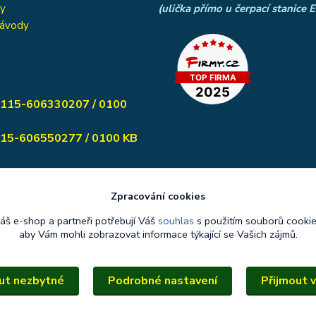
vy
(ulička přímo u čerpací stanice 
 návody
: 115-606330207 / 0100
550277 / 0100 KB
Zpracování cookies
áš e-shop a partneři potřebují Váš
souhlas
s použitím souborů cookie
aby Vám mohli zobrazovat informace týkající se Vašich zájmů.
Upravit sběr cookies.
ut nezbytné
Podrobné nastavení
Přijmout 