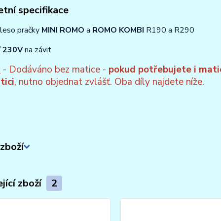
tní specifikace
leso pračky
MINI ROMO
a
ROMO KOMBI
R190 a R290
 230V
na závit
R
- Dodáváno bez matice -
pokud potřebujete i mati
tici
, nutno objednat zvlášť. Oba díly najdete níže.
zboží
jící zboží
2