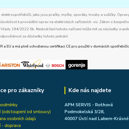
ktrospotřebičů, jako jsou pračky, myčky, sporáky, trouby a sušičky. Opravy
ůsobilost k provádění oprav na elektrických zařízeních. viz. Zákon o bezpečn
ím Vlády 194/2022 Sb. Nedodržení tohoto nařízení může mít za následky zran
dpovědnost za důsledky tohoto jednání.
R a EU a má
plně schválenou certifikaci CE pro použití v domácích spotřebič
ce pro zákazníky
Kde nás najdete
podmínky
APM SERVIS - Rothová
í (odstoupení od smlouvy)
Podmokelská 3/28,
na osobních údajů
40007 Ústí nad Labem-Krásné
í - doprava