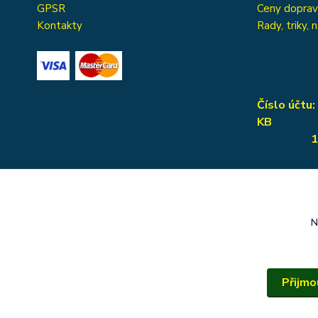
GPSR
Ceny dopra
Kontakty
Rady, triky,
Číslo účtu
KB
115-606
N
Přijmo
Copyright © 2014–2026, apmservis.cz