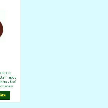
IHNED k
lání - nebo
dběru v Ústí
ad Labem
šíku