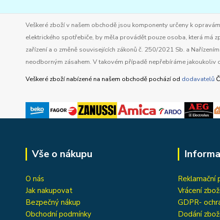
Veškeré zboží v našem obchodě jsou komponenty určeny k opravám ele
elektrického spotřebiče, by měla provádět pouze osoba, která má zp
zařízení a o změně souvisejících zákonů č. 250/2021 Sb. a Nařízen
neodborným zásahem. V takovém případě nepřebíráme jakoukoliv o
Veškeré zboží nabízené na našem obchodě pochází od
dodavatelů
Č
Vše o nákupu
Informa
O nás
Reklamační 
Jak nakupovat
Vrácení zbož
Bezpečný nákup
GDPR- ochra
Obchodní podmínky
Dodání zbož