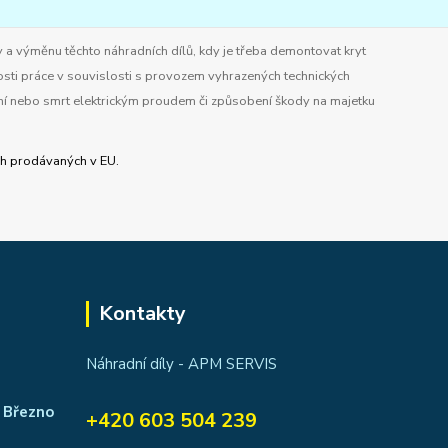
 a výměnu těchto náhradních dílů, kdy je třeba demontovat kryt
osti práce v souvislosti s provozem vyhrazených technických
ění nebo smrt elektrickým proudem či způsobení škody na majetku
ích prodávaných v EU.
Kontakty
Náhradní díly - APM SERVIS
 Březno
+420 603 504 239