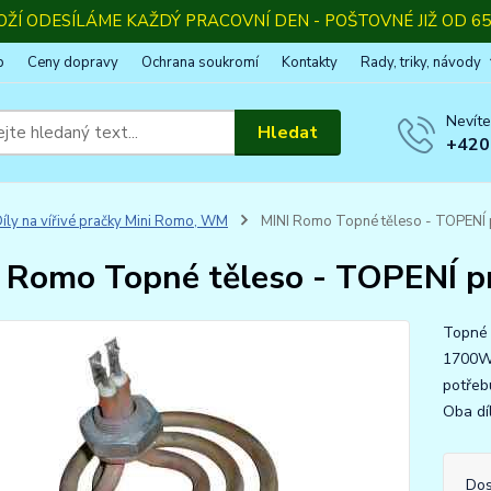
OŽÍ ODESÍLÁME KAŽDÝ PRACOVNÍ DEN - POŠTOVNÉ JIŽ OD 65,
p
Ceny dopravy
Ochrana soukromí
Kontakty
Rady, triky, návody
Nevíte
Hledat
+420
íly na vířivé pračky Mini Romo, WM
MINI Romo Topné těleso - TOPENÍ
 Romo Topné těleso - TOPENÍ 
Topné
1700W 
potřebu
Oba dí
Dos