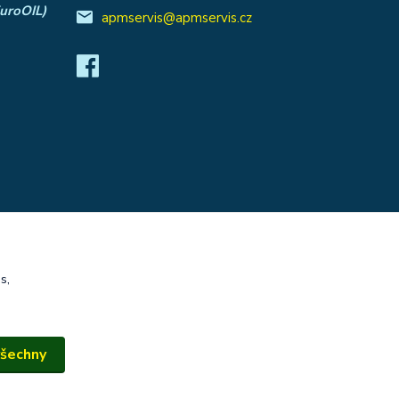
EuroOIL)
apmservis@apmservis.cz
s,
všechny
Vytvořeno na
Eshop-rychle.cz