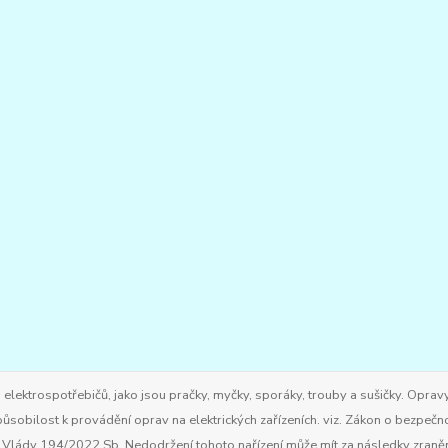
ktrospotřebičů, jako jsou pračky, myčky, sporáky, trouby a sušičky. Opravy
ůsobilost k provádění oprav na elektrických zařízeních. viz. Zákon o bezpečn
ím Vlády 194/2022 Sb. Nedodržení tohoto nařízení může mít za následky zran