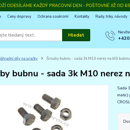
OŽÍ ODESÍLÁME KAŽDÝ PRACOVNÍ DEN - POŠTOVNÉ JIŽ OD 65,
p
Ceny dopravy
Ochrana soukromí
Kontakty
Rady, triky, návody
Nevíte
Hledat
+420
áhradní díly na pračky
Šrouby bubnu - sada 3k M10 nerez na kříž bubnu 
by bubnu - sada 3k M10 nerez na
Sada 3
matic)
CROSLE
Dos