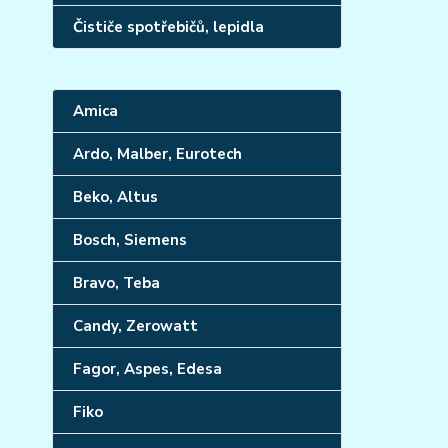
Čističe spotřebičů, lepidla
Amica
Ardo, Malber, Eurotech
Beko, Altus
Bosch, Siemens
Bravo, Teba
Candy, Zerowatt
Fagor, Aspes, Edesa
Fiko