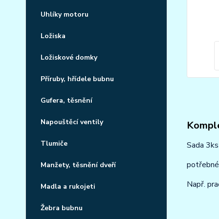
Uhlíky motoru
Ložiska
Ložiskové domky
Příruby, hřídele bubnu
Gufera, těsnění
Napouštěcí ventily
Komple
Tlumiče
Sada 3ks 
potřebné
Manžety, těsnění dveří
Např. pr
Madla a rukojeti
Žebra bubnu