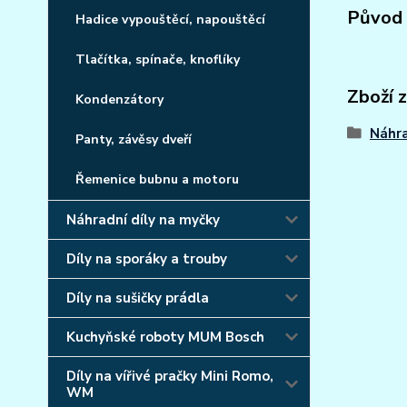
Původ 
Hadice vypouštěcí, napouštěcí
Tlačítka, spínače, knoflíky
Zboží 
Kondenzátory
Náhra
Panty, závěsy dveří
Řemenice bubnu a motoru
Náhradní díly na myčky
Díly na sporáky a trouby
Díly na sušičky prádla
Kuchyňské roboty MUM Bosch
Díly na vířivé pračky Mini Romo,
WM