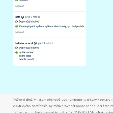
Veškeré zboží v našem obchodě jsou komponenty určeny k opravám ele
elektrického spotřebiče, by měla provádět pouze osoba, která má zp
zařízení a o změně souvisejících zákonů č. 250/2021 Sb. a Nařízen