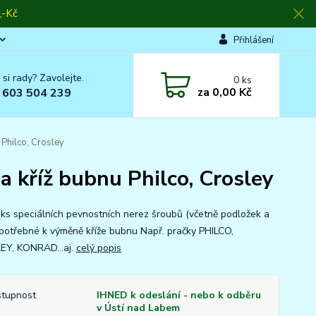
-Kč
Přihlášení
 si rady? Zavolejte.
0
ks
za
0,00 Kč
 603 504 239
Philco, Crosley
 kříž bubnu Philco, Crosley
ks speciálních pevnostních nerez šroubů (včetně podložek a
 potřebné k výměně kříže bubnu Např. pračky PHILCO,
Y, KONRAD...aj.
celý popis
tupnost
IHNED k odeslání - nebo k odběru
v Ústí nad Labem