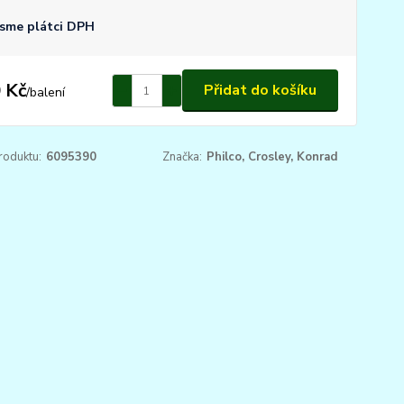
sme plátci DPH
 Kč
Přidat do košíku
/
balení
roduktu:
6095390
Značka:
Philco, Crosley, Konrad