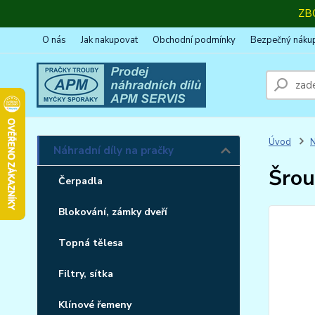
ZB
O nás
Jak nakupovat
Obchodní podmínky
Bezpečný náku
Úvod
N
Náhradní díly na pračky
Šrou
Čerpadla
Blokování, zámky dveří
Topná tělesa
Filtry, sítka
Klínové řemeny