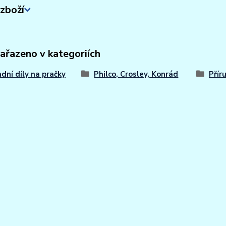
zboží
zařazeno v kategoriích
dní díly na pračky
Philco, Crosley, Konrád
Přír