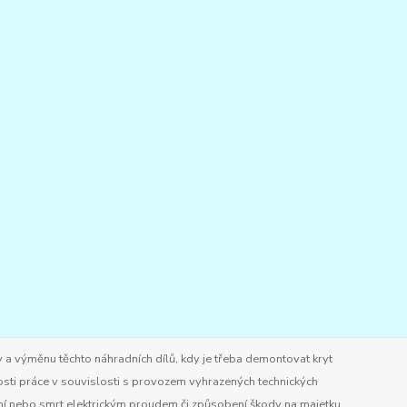
 a výměnu těchto náhradních dílů, kdy je třeba demontovat kryt
osti práce v souvislosti s provozem vyhrazených technických
ění nebo smrt elektrickým proudem či způsobení škody na majetku