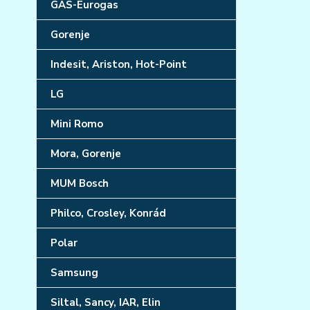
GAS-Eurogas
Gorenje
Indesit, Ariston, Hot-Point
LG
Mini Romo
Mora, Gorenje
MUM Bosch
Philco, Crosley, Konrád
Polar
Samsung
Siltal, Sancy, IAR, Elin