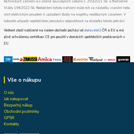
technických zařízení a o změně souvisejících zákonů č. 250/2021 Sb. a Nařízením
Vlády 194/2022 Sb. Nedodržení tohoto nařízení může mít za následky zranění nebo
smrt elektrickým proudem či způsobení škody na majetku neodborným zásahem. V
takovém případě nepřebíráme jakoukoliv odpovědnost za důsledky tohoto jednání.
Veškeré zboží nabízené na našem obchodě pochází od
dodavatelů
ČR a EU a má
plně schválenou certifikaci CE pro použití v domácích spotřebičích prodávaných v
EU.
Vše o nákupu
O nás
Jak nakupovat
Bezpečný nákup
Obchodní podmínky
GPSR
Kontakty