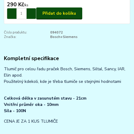
290 Kč
/
ks
Přidat do košíku
Číslo produktu:
094072
Značka:
Bosch+Siemens
Kompletní specifikace
Tlumič pro celou řadu praček Bosch, Siemens, Siltal, Sancy, IAR,
Elin apod.
Použitelný kdekoli, kde je třeba tlumiče se stejnými hodnotami
Celková délka v zasunutém stavu - 21cm
Vnitřní průměr oka - 10mm
Síla - 100N
CENA JE ZA 1 KUS TLUMIČE