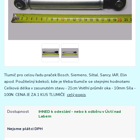
Tlumič pro celou řadu praček Bosch, Siemens, Siltal, Sancy, IAR, Elin
apod. Použitelný kdekoli, kde je třeba tlumiče se stejnými hodnotami
Celková délka v zasunutém stavu - 21cm Vnitřní průměr oka - 10mm Síla -
100N CENA JE ZA 1 KUS TLUMIČE
celý popis
Dostupnost
IHNED k odeslání - nebo k odběru v Ústí nad
Labem
Nejsme plátci DPH