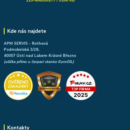
115-606550277 / 0100 KB
Kde nás najdete
APM SERVIS - Rothová
Podmokelská 3/28,
40007 Ústí nad Labem-Krásné Březno
(ulička přímo u čerpací stanice EuroOIL)
Kontakty