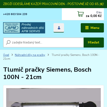
ZBOŽÍ ODESÍLÁME KAŽDÝ PRACOVNÍ DEN - POŠTOVNÉ JIŽ OD 65,-Kč
0
ks
+420 603 504 239
za
0,00 Kč
Menu
Hledat
Úvod
Náhradní díly na pračky
Tlumič pračky Siemens, Bosch 100N -
21cm
Tlumič pračky Siemens, Bosch
100N - 21cm