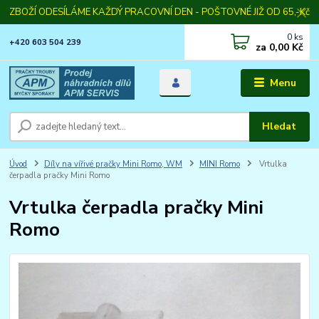
ZBOŽÍ ODESÍLÁME KAŽDÝ PRACOVNÍ DEN - POŠTOVNÉ JIŽ OD 65,-Kč
0
ks
+420 603 504 239
za
0,00 Kč
Menu
Hledat
Úvod
Díly na vířivé pračky Mini Romo, WM
MINI Romo
Vrtulka
čerpadla pračky Mini Romo
Vrtulka čerpadla pračky Mini
Romo