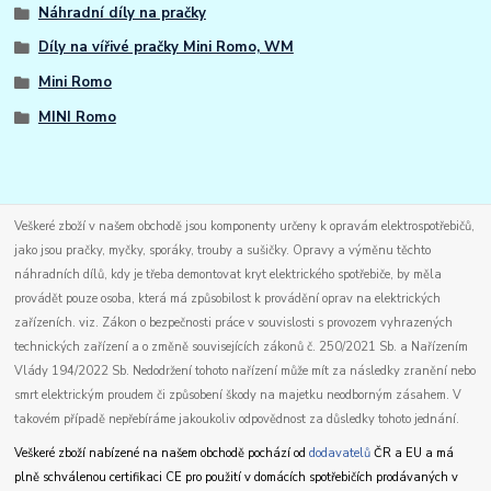
Náhradní díly na pračky
Díly na vířivé pračky Mini Romo, WM
Mini Romo
MINI Romo
Veškeré zboží v našem obchodě jsou komponenty určeny k opravám elektrospotřebičů,
jako jsou pračky, myčky, sporáky, trouby a sušičky. Opravy a výměnu těchto
náhradních dílů, kdy je třeba demontovat kryt elektrického spotřebiče, by měla
provádět pouze osoba, která má způsobilost k provádění oprav na elektrických
zařízeních. viz. Zákon o bezpečnosti práce v souvislosti s provozem vyhrazených
technických zařízení a o změně souvisejících zákonů č. 250/2021 Sb. a Nařízením
Vlády 194/2022 Sb. Nedodržení tohoto nařízení může mít za následky zranění nebo
smrt elektrickým proudem či způsobení škody na majetku neodborným zásahem. V
takovém případě nepřebíráme jakoukoliv odpovědnost za důsledky tohoto jednání.
Veškeré zboží nabízené na našem obchodě pochází od
dodavatelů
ČR a EU a má
plně schválenou certifikaci CE pro použití v domácích spotřebičích prodávaných v