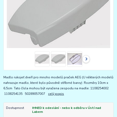
Madlo rukojeť dveří pro mnoho modelů praček AEG (U některých modelů
nahrazuje madlo, které bylo původně stříbrné barvy) Rozměry 10cm x
6,5cm Tato čísla mohou být vyražena zespodu na madle: 1108254002
1108254135 50289057007
celý popis
Dostupnost
IHNED k odeslání - nebo k odběru v Ústí nad
Labem