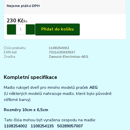
Nejsme plátci DPH
230 Kč
/
ks
Přidat do košíku
Číslo produktu:
1108254002
EAN kód:
7321425933937
Značka:
Zanussi-Electrolux-AEG
Kompletní specifikace
Madlo rukojeť dveří pro mnoho modelů praček
AEG
(U některých modelů nahrazuje madlo, které bylo původně
stříbrné barvy)
Rozměry 10cm x 6,5cm
Tato čísla mohou být vyražena zespodu na madle:
1108254002 1108254135 50289057007