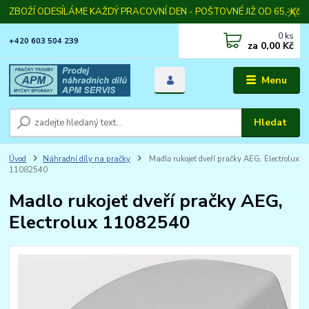
ZBOŽÍ ODESÍLÁME KAŽDÝ PRACOVNÍ DEN - POŠTOVNÉ JIŽ OD 65,-Kč
0
ks
+420 603 504 239
za
0,00 Kč
Menu
Hledat
Úvod
Náhradní díly na pračky
Madlo rukojeť dveří pračky AEG, Electrolux
11082540
Madlo rukojeť dveří pračky AEG,
Electrolux 11082540