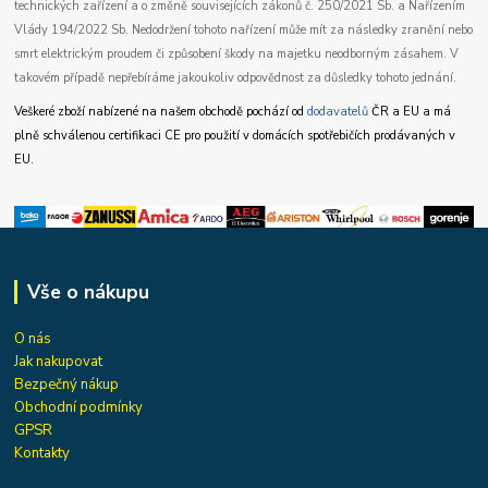
technických zařízení a o změně souvisejících zákonů č. 250/2021 Sb. a Nařízením
Vlády 194/2022 Sb. Nedodržení tohoto nařízení může mít za následky zranění nebo
smrt elektrickým proudem či způsobení škody na majetku neodborným zásahem. V
takovém případě nepřebíráme jakoukoliv odpovědnost za důsledky tohoto jednání.
Veškeré zboží nabízené na našem obchodě pochází od
dodavatelů
ČR a EU a má
plně schválenou certifikaci CE pro použití v domácích spotřebičích prodávaných v
EU.
Vše o nákupu
O nás
Jak nakupovat
Bezpečný nákup
Obchodní podmínky
GPSR
Kontakty