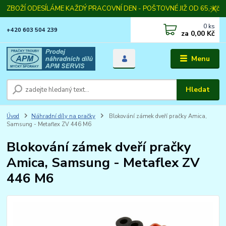
ZBOŽÍ ODESÍLÁME KAŽDÝ PRACOVNÍ DEN - POŠTOVNÉ JIŽ OD 65,-Kč
0
ks
+420 603 504 239
za
0,00 Kč
Menu
Hledat
Úvod
Náhradní díly na pračky
Blokování zámek dveří pračky Amica,
Samsung - Metaflex ZV 446 M6
Blokování zámek dveří pračky
Amica, Samsung - Metaflex ZV
446 M6