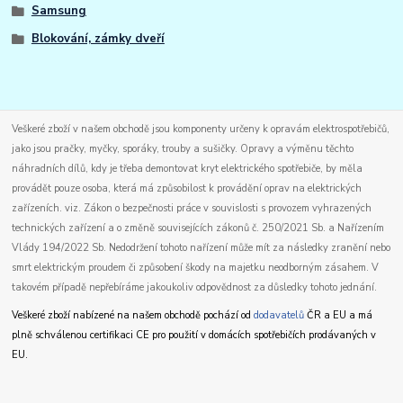
Samsung
Blokování, zámky dveří
Veškeré zboží v našem obchodě jsou komponenty určeny k opravám elektrospotřebičů,
jako jsou pračky, myčky, sporáky, trouby a sušičky. Opravy a výměnu těchto
náhradních dílů, kdy je třeba demontovat kryt elektrického spotřebiče, by měla
provádět pouze osoba, která má způsobilost k provádění oprav na elektrických
zařízeních. viz. Zákon o bezpečnosti práce v souvislosti s provozem vyhrazených
technických zařízení a o změně souvisejících zákonů č. 250/2021 Sb. a Nařízením
Vlády 194/2022 Sb. Nedodržení tohoto nařízení může mít za následky zranění nebo
smrt elektrickým proudem či způsobení škody na majetku neodborným zásahem. V
takovém případě nepřebíráme jakoukoliv odpovědnost za důsledky tohoto jednání.
Veškeré zboží nabízené na našem obchodě pochází od
dodavatelů
ČR a EU a má
plně schválenou certifikaci CE pro použití v domácích spotřebičích prodávaných v
EU.