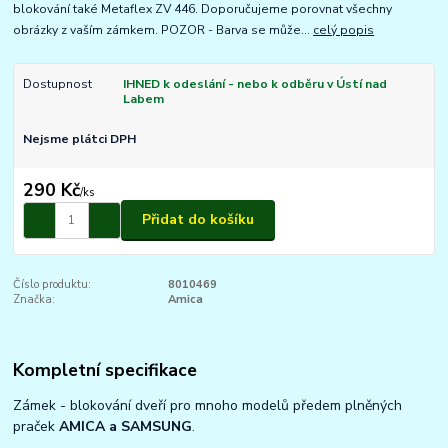
blokování také Metaflex ZV 446. Doporučujeme porovnat všechny
obrázky z vaším zámkem. POZOR - Barva se může...
celý popis
Dostupnost
IHNED k odeslání - nebo k odběru v Ústí nad
Labem
Nejsme plátci DPH
290 Kč
/
ks
Přidat do košíku
Číslo produktu:
8010469
Značka:
Amica
Kompletní specifikace
Zámek - blokování dveří pro mnoho modelů předem plněných
praček
AMICA a SAMSUNG
.