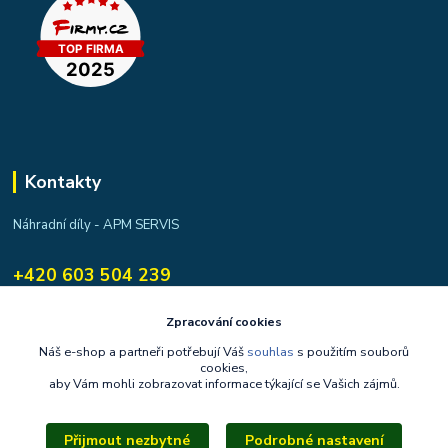
Kontakty
Náhradní díly - APM SERVIS
+420 603 504 239
apmservis@apmservis.cz
Zpracování cookies
Náš e-shop a partneři potřebují Váš
souhlas
s použitím souborů
cookies,
aby Vám mohli zobrazovat informace týkající se Vašich zájmů.
Přijmout nezbytné
Podrobné nastavení