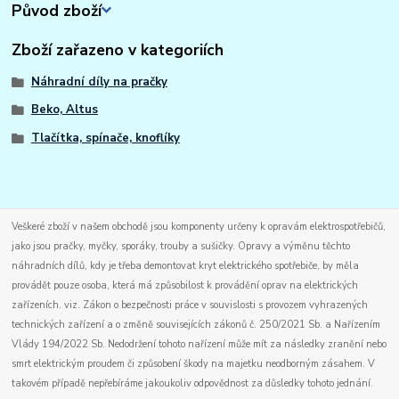
Původ zboží
Zboží zařazeno v kategoriích
Náhradní díly na pračky
Beko, Altus
Tlačítka, spínače, knoflíky
Veškeré zboží v našem obchodě jsou komponenty určeny k opravám elektrospotřebičů,
jako jsou pračky, myčky, sporáky, trouby a sušičky. Opravy a výměnu těchto
náhradních dílů, kdy je třeba demontovat kryt elektrického spotřebiče, by měla
provádět pouze osoba, která má způsobilost k provádění oprav na elektrických
zařízeních. viz. Zákon o bezpečnosti práce v souvislosti s provozem vyhrazených
technických zařízení a o změně souvisejících zákonů č. 250/2021 Sb. a Nařízením
Vlády 194/2022 Sb. Nedodržení tohoto nařízení může mít za následky zranění nebo
smrt elektrickým proudem či způsobení škody na majetku neodborným zásahem. V
takovém případě nepřebíráme jakoukoliv odpovědnost za důsledky tohoto jednání.