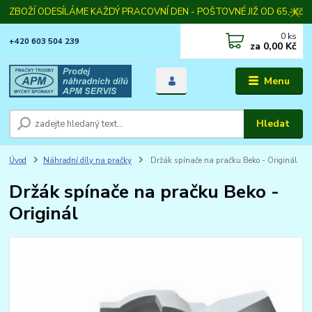
ZBOŽÍ ODESÍLÁME KAŽDÝ PRACOVNÍ DEN - POŠTOVNÉ JIŽ OD 65,-Kč
0
ks
+420 603 504 239
za
0,00 Kč
Menu
Hledat
Úvod
Náhradní díly na pračky
Držák spínače na pračku Beko - Originál
Držák spínače na pračku Beko -
Originál