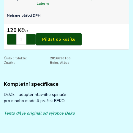
Labem
Nejsme plátci DPH
120 Kč
/
ks
Přidat do košíku
Číslo produktu:
2816610100
Značka:
Beko, Altus
Kompletní specifikace
Držák - adaptér hlavního spínače
pro mnoho modelů praček BEKO
Tento díl je originál od výrobce Beko