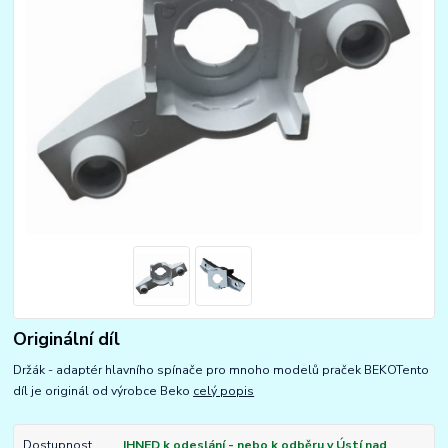
Originální díl
Držák - adaptér hlavního spínače pro mnoho modelů praček BEKOTento
díl je originál od výrobce Beko
celý popis
Dostupnost
IHNED k odeslání - nebo k odběru v Ústí nad