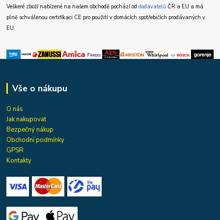
Veškeré zboží nabízené na našem obchodě pochází od
dodavatelů
ČR a EU a má
plně schválenou certifikaci CE pro použití v domácích spotřebičích prodávaných v
EU.
Vše o nákupu
O nás
Jak nakupovat
Bezpečný nákup
Obchodní podmínky
GPSR
Kontakty