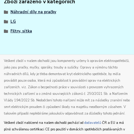
Zboží zařazeno v kategoriích
Náhradní díly na pračky
LG
Filtry, sítka
Veškeré zboží v našem obchodě jsou komponenty určeny k opravám elektrospotřebičů,
jako jsou pračky, myčky, sporáky, trouby a sušičky. Opravy a výměnu těchto
náhradních dílů, kdy je třeba demontovat kryt elektrického spotřebiče, by měla
provádět pouze osoba, která má způsobilost k provádění oprav na elektrických
zařízeních. viz. Zákon o bezpečnosti práce v souvislosti s provozem vyhrazených
technických zařízení a o změně souvisejících zákonů č. 250/2021 Sb. a Nařízením
Vlády 194/2022 Sb. Nedodržení tohoto nařízení může mít za následky zranění nebo
smrt elektrickým proudem či způsobení škody na majetku neodborným zásahem. V
takovém případě nepřebíráme jakoukoliv odpovědnost za důsledky tohoto jednání.
Veškeré zboží nabízené na našem obchodě pochází od
dodavatelů
ČR a EU a má
plně schválenou certifikaci CE pro použití v domácích spotřebičích prodávaných v