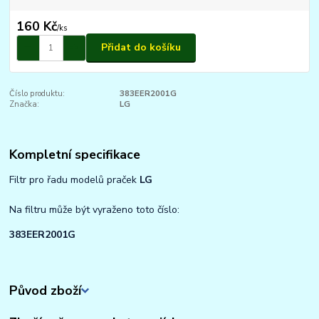
160 Kč
/
ks
Přidat do košíku
Číslo produktu:
383EER2001G
Značka:
LG
Kompletní specifikace
Filtr pro řadu modelů praček
LG
Na filtru může být vyraženo toto číslo:
383EER2001G
Původ zboží