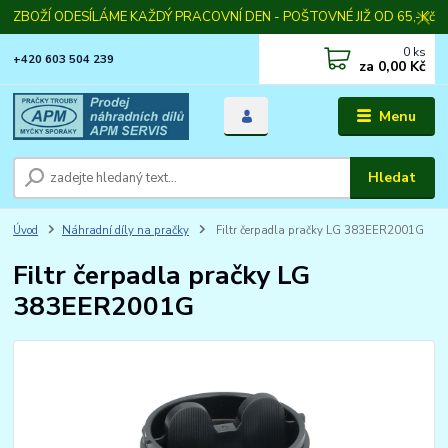
ZBOŽÍ ODESÍLÁME KAŽDÝ PRACOVNÍ DEN - POŠTOVNÉ JIŽ OD 65,-Kč
0
ks
+420 603 504 239
za
0,00 Kč
Menu
Hledat
Úvod
Náhradní díly na pračky
Filtr čerpadla pračky LG 383EER2001G
Filtr čerpadla pračky LG
383EER2001G