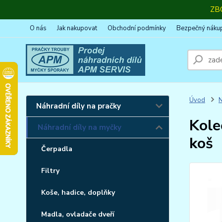
ZB
O nás
Jak nakupovat
Obchodní podmínky
Bezpečný náku
Úvod
N
Náhradní díly na pračky
Kole
Náhradní díly na myčky
koš
Čerpadla
Filtry
Koše, hadice, doplňky
Madla, ovladače dveří