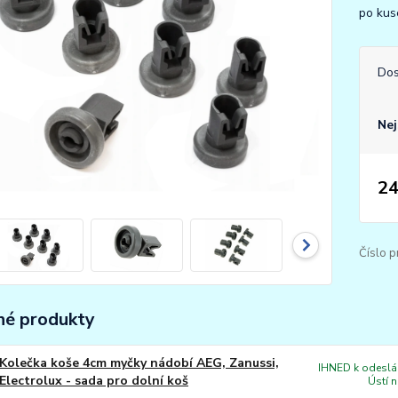
po ku
Dos
Nej
24
Číslo p
é produkty
Kolečka koše 4cm myčky nádobí AEG, Zanussi,
IHNED k odeslán
Electrolux - sada pro dolní koš
Ústí 