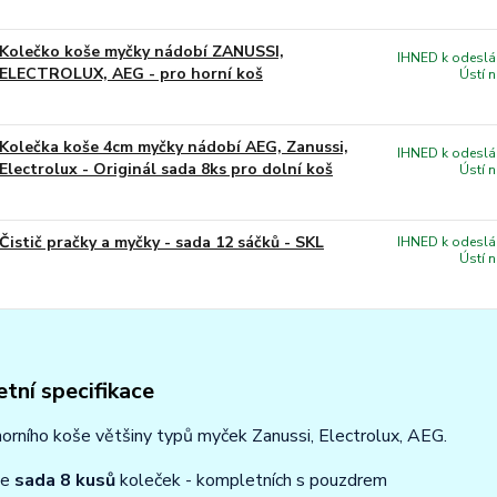
Kolečko koše myčky nádobí ZANUSSI,
IHNED k odeslán
ELECTROLUX, AEG - pro horní koš
Ústí 
Kolečka koše 4cm myčky nádobí AEG, Zanussi,
IHNED k odeslán
Electrolux - Originál sada 8ks pro dolní koš
Ústí 
Čistič pračky a myčky - sada 12 sáčků - SKL
IHNED k odeslán
Ústí 
tní specifikace
orního koše většiny typů myček Zanussi, Electrolux, AEG.
se
sada 8 kusů
koleček - kompletních s pouzdrem