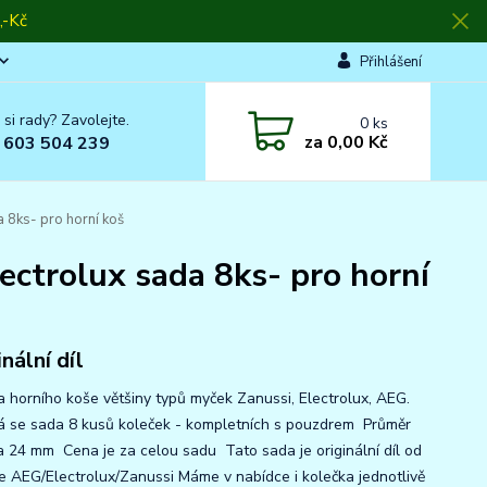
-Kč
Přihlášení
 si rady? Zavolejte.
0
ks
za
0,00 Kč
 603 504 239
 8ks- pro horní koš
ectrolux sada 8ks- pro horní
nální díl
a horního koše většiny typů myček Zanussi, Electrolux, AEG.
 se sada 8 kusů koleček - kompletních s pouzdrem Průměr
a 24 mm Cena je za celou sadu Tato sada je originální díl od
e AEG/Electrolux/Zanussi Máme v nabídce i kolečka jednotlivě