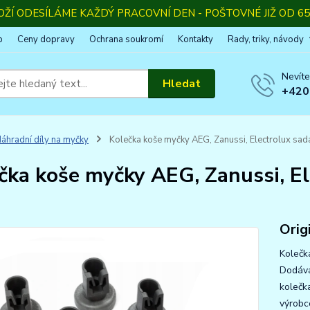
OŽÍ ODESÍLÁME KAŽDÝ PRACOVNÍ DEN - POŠTOVNÉ JIŽ OD 65,
p
Ceny dopravy
Ochrana soukromí
Kontakty
Rady, triky, návody
Nevíte
Hledat
+420
áhradní díly na myčky
Kolečka koše myčky AEG, Zanussi, Electrolux sada
čka koše myčky AEG, Zanussi, El
Origi
Kolečk
Dodává
kolečk
výrobc