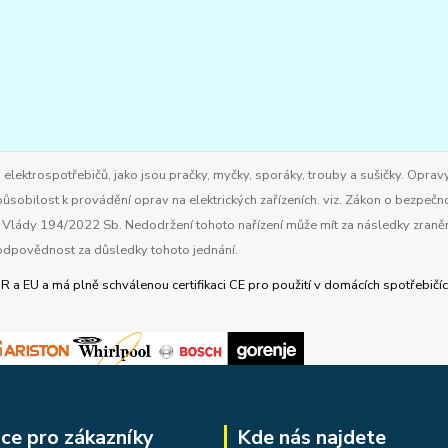
ktrospotřebičů, jako jsou pračky, myčky, sporáky, trouby a sušičky. Opravy
ůsobilost k provádění oprav na elektrických zařízeních. viz. Zákon o bezpečn
ím Vlády 194/2022 Sb. Nedodržení tohoto nařízení může mít za následky zran
dpovědnost za důsledky tohoto jednání.
R a EU a má
plně schválenou certifikaci CE pro použití v domácích spotřebič
ce pro zákazníky
Kde nás najdete