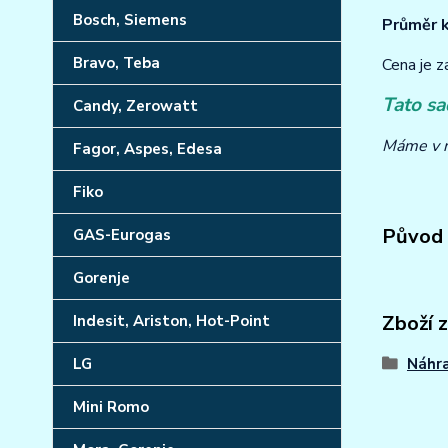
Bosch, Siemens
Průměr 
Bravo, Teba
Cena je z
Tato sa
Candy, Zerowatt
Máme v n
Fagor, Aspes, Edesa
Fiko
Původ 
GAS-Eurogas
Gorenje
Zboží 
Indesit, Ariston, Hot-Point
Náhra
LG
Mini Romo