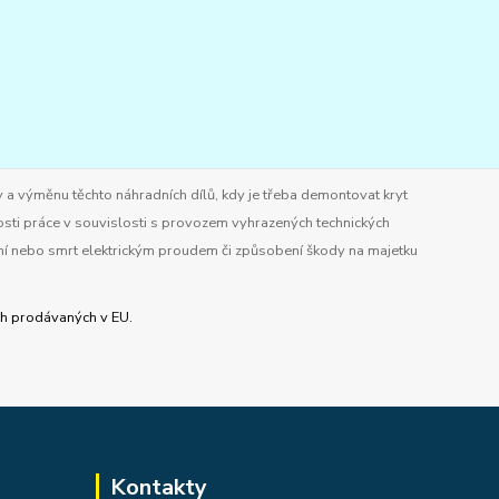
 a výměnu těchto náhradních dílů, kdy je třeba demontovat kryt
osti práce v souvislosti s provozem vyhrazených technických
ění nebo smrt elektrickým proudem či způsobení škody na majetku
ích prodávaných v EU.
Kontakty