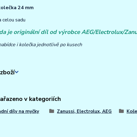
kolečka 24 mm
a celou sadu
da je originální díl od výrobce AEG/Electrolux/Zanu
abídce i kolečka jednotlivě po kusech
zboží
zařazeno v kategoriích
dní díly na myčky
Zanussi, Electrolux, AEG
Koše