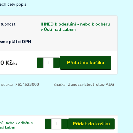
sech
celý popis
tupnost
IHNED k odeslání - nebo k odběru
v Ústí nad Labem
sme plátci DPH
0 Kč
Přidat do košíku
/
ks
roduktu:
7614523000
Značka:
Zanussi-Electrolux-AEG
í - nebo k odběru v
Přidat do košíku
nad Labem