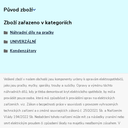
Původ zboží
Zboží zařazeno v kategoriích
Náhradní díly na pračky
UNIVERZÁLNÍ
Kondenzátory
Veškeré zboží v našem obchodě jsou komponenty určeny k opravám elektrospotřebičů,
jako jsou pračky, myčky, sporáky, trouby a sušičky. Opravy a výměnu těchto
náhradních dílů, kdy je třeba demontovat kryt elektrického spotřebiče, by měla
provádět pouze osoba, která má způsobilost k provádění oprav na elektrických
zařízeních. viz. Zákon o bezpečnosti práce v souvislosti s provozem vyhrazených
technických zařízení a o změně souvisejících zákonů č. 250/2021 Sb. a Nařízením
Vlády 194/2022 Sb. Nedodržení tohoto nařízení může mít za následky zranění nebo
smrt elektrickým proudem či způsobení škody na majetku neodborným zásahem. V