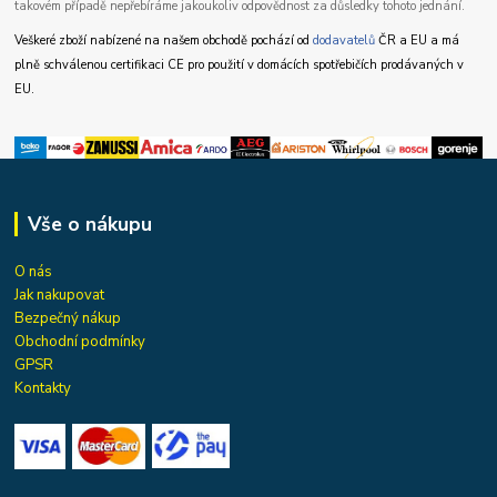
takovém případě nepřebíráme jakoukoliv odpovědnost za důsledky tohoto jednání.
Veškeré zboží nabízené na našem obchodě pochází od
dodavatelů
ČR a EU a má
plně schválenou certifikaci CE pro použití v domácích spotřebičích prodávaných v
EU.
Vše o nákupu
O nás
Jak nakupovat
Bezpečný nákup
Obchodní podmínky
GPSR
Kontakty