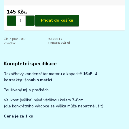
145 Kč
/
ks
Přidat do košíku
Číslo produktu:
6320517
Značka:
UNIVERZÁLNÍ
Kompletní specifikace
Rozběhový kondenzátor motoru o kapacitě
16uF
-
4
kontakty+šroub s maticí
Používaný mj. v pračkách.
Velikost (výška) bývá většinou kolem 7-8cm
(dle konkrétního výrobce se výška může nepatrně lišit)
Cena je za 1 ks