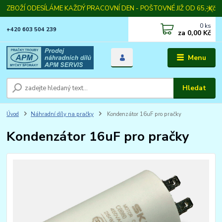
ZBOŽÍ ODESÍLÁME KAŽDÝ PRACOVNÍ DEN - POŠTOVNÉ JIŽ OD 65,-Kč
0
ks
+420 603 504 239
za
0,00 Kč
Menu
Hledat
Úvod
Náhradní díly na pračky
Kondenzátor 16uF pro pračky
Kondenzátor 16uF pro pračky