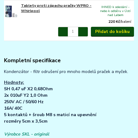
Tablety proti zápachu pračky WPRO -
IHNED k odeslání -
Whirlpool
nebo k odběru v Ústí
nad Labem
220 Kč
/
balení
Přidat do košíku
Kompletní specifikace
Kondenzátor - filtr odrušení pro mnoho modelů praček a myček.
Hodnoty:
SH 0,47 uF X2 0,68Ohm
2x 010uF Y2 1,0 Ohm
250V AC / 50/60 Hz
16A/ 40C
5 kontaktů + šroub M8 s maticí na upevnění
rozměry 5cm x 3,5cm
Výrobce SKL - originál