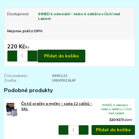
Dostupnost
IHNED k odeslání - nebo k odběru v Ústí nad
Labem
Nejsme plátci DPH
220 Kč
/
ks
Přidat do košíku
Číslo produktu:
6095122
Značka:
UNIVERZÁLNÍ
Podobné produkty
Čistič pračky a myčky - sada 12 sáčků -
IHNED k odeslání -
SKL
nebo k odběru v Ústí
nad Labem
320 Kč
/
Balení
Přidat do košíku