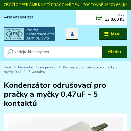
ZBOŽÍ ODESÍLÁME KAŽDÝ PRACOVNÍ DEN - POŠTOVNÉ JIŽ OD 65,-Kč
0
ks
+420 603 504 239
za
0,00 Kč
Menu
Hledat
Úvod
Náhradní díly na pračky
Kondenzátor odrušovací pro pračky a
myčky 0,47uF - 5 kontaktů
Kondenzátor odrušovací pro
pračky a myčky 0,47uF - 5
kontaktů