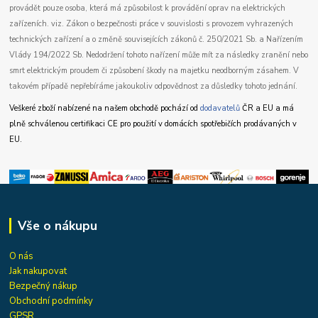
provádět pouze osoba, která má způsobilost k provádění oprav na elektrických
zařízeních. viz. Zákon o bezpečnosti práce v souvislosti s provozem vyhrazených
technických zařízení a o změně souvisejících zákonů č. 250/2021 Sb. a Nařízením
Vlády 194/2022 Sb. Nedodržení tohoto nařízení může mít za následky zranění nebo
smrt elektrickým proudem či způsobení škody na majetku neodborným zásahem. V
takovém případě nepřebíráme jakoukoliv odpovědnost za důsledky tohoto jednání.
Veškeré zboží nabízené na našem obchodě pochází od
dodavatelů
ČR a EU a má
plně schválenou certifikaci CE pro použití v domácích spotřebičích prodávaných v
EU.
Vše o nákupu
O nás
Jak nakupovat
Bezpečný nákup
Obchodní podmínky
GPSR