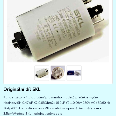
Originální díl SKL
Kondenzátor - filtr odrušení pro mnoho modelů praček a myček.
Hodnoty:SH 0,47 uF X2 0,68Ohm2x 010uF Y2 1,0 Ohm250V AC / 50/60 Hz
16A/ 40C5 kontaktů + šroub M8 s maticí na upevněnírozměry 5cm x
3,5cmVýrobce SKL - originál
celý popis