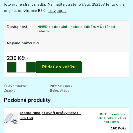
foto druhé strany madla. Na madle vyraženo číslo: 282158 Tento díl je
originál od výrobce BEK...
celý popis
Dostupnost
IHNED k odeslání - nebo k odběru v Ústí nad
Labem
Nejsme plátci DPH
230 Kč
/
ks
Přidat do košíku
Číslo produktu:
282158 ORIG
Značka:
Beko, Altus
Podobné produkty
Madlo rukojeť dveří pračky BEKO -
IHNED k odeslání -
282158
nebo k odběru v Ústí
nad Labem
160 Kč
/
ks