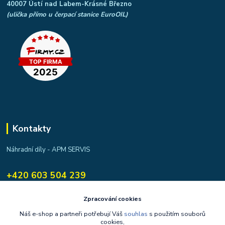
40007 Ústí nad Labem-Krásné Březno
(ulička přímo u čerpací stanice EuroOIL)
Kontakty
Náhradní díly - APM SERVIS
+420 603 504 239
apmservis@apmservis.cz
Zpracování cookies
Náš e-shop a partneři potřebují Váš
souhlas
s použitím souborů
cookies,