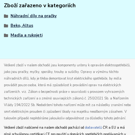
Zboží zařazeno v kategoriích
Náhradní díly na pračky
Beko, Altus
Madla a rukojeti
Veškeré zboží v našem obchodě jsou komponenty určeny k opravám elektrospotřebičů,
jako jsou pračky, myčky, sporáky, trouby a sušičky. Opravy a výměnu těchto
náhradních dílů, kdy je třeba demontovat kryt elektrického spotřebiče, by měla
provádět pouze osoba, která má způsobilost k provádění oprav na elektrických
zařízeních. viz. Zákon o bezpečnosti práce v souvislosti s provozem vyhrazených
technických zařízení a o změně souvisejících zákonů č. 250/2021 Sb. a Nařízením
Vlády 194/2022 Sb. Nedodržení tohoto nařízení může mít za následky zranění nebo
smrt elektrickým proudem či způsobení škody na majetku neodborným zásahem. V
takovém případě nepřebíráme jakoukoliv odpovědnost za důsledky tohoto jednání.
Veškeré zboží nabízené na našem obchodě pochází od
dodavatelů
ČR a EU a má
plně schválenou certifikaci CE pro použití v domácích spotřebičích prodávaných v