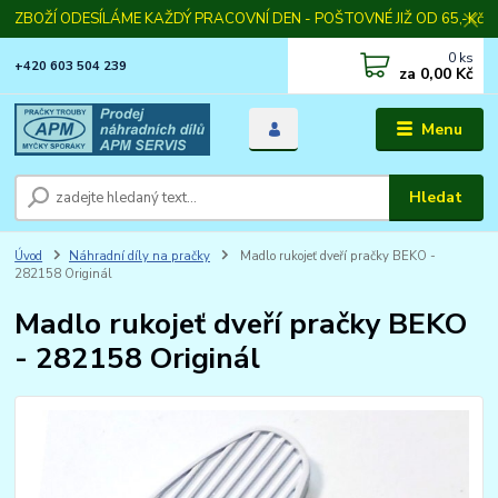
ZBOŽÍ ODESÍLÁME KAŽDÝ PRACOVNÍ DEN - POŠTOVNÉ JIŽ OD 65,-Kč
0
ks
+420 603 504 239
za
0,00 Kč
Menu
Hledat
Úvod
Náhradní díly na pračky
Madlo rukojeť dveří pračky BEKO -
282158 Originál
Madlo rukojeť dveří pračky BEKO
- 282158 Originál