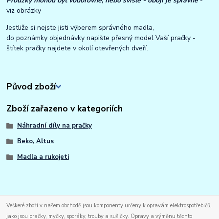
Proužky mohou být vodorovně, nebo svisle - obojí je správně
-
viz obrázky
Jestliže si nejste jisti výberem správného madla,
do poznámky objednávky napište přesný model Vaší pračky -
štítek pračky najdete v okolí otevřených dveří.
Původ zboží
Zboží zařazeno v kategoriích
Náhradní díly na pračky
Beko, Altus
Madla a rukojeti
Veškeré zboží v našem obchodě jsou komponenty určeny k opravám elektrospotřebičů,
jako jsou pračky, myčky, sporáky, trouby a sušičky. Opravy a výměnu těchto