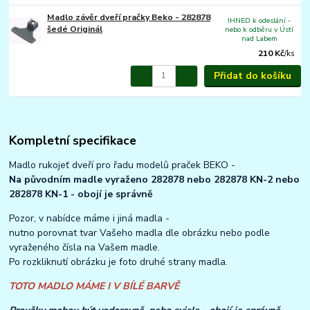
Madlo závěr dveří pračky Beko - 282878
IHNED k odeslání -
šedé Originál
nebo k odběru v Ústí
nad Labem
210 Kč
/
ks
Přidat do košíku
Kompletní specifikace
Madlo rukojeť dveří pro řadu modelů praček BEKO -
Na původním madle vyraženo 282878 nebo 282878 KN-2 nebo
282878 KN-1 - obojí je správně
Pozor, v nabídce máme i jiná madla -
nutno porovnat tvar Vašeho madla dle obrázku nebo podle
vyraženého čísla na Vašem madle.
Po rozkliknutí obrázku je foto druhé strany madla.
TOTO MADLO MÁME I V BÍLÉ BARVĚ