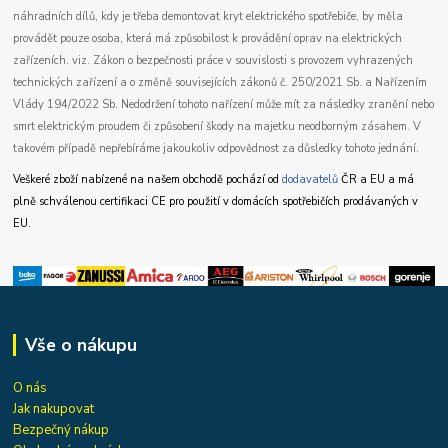
náhradních dílů, kdy je třeba demontovat kryt elektrického spotřebiče, by měla
provádět pouze osoba, která má způsobilost k provádění oprav na elektrických
zařízeních. viz. Zákon o bezpečnosti práce v souvislosti s provozem vyhrazených
technických zařízení a o změně souvisejících zákonů č. 250/2021 Sb. a Nařízením
Vlády 194/2022 Sb. Nedodržení tohoto nařízení může mít za následky zranění nebo
smrt elektrickým proudem či způsobení škody na majetku neodborným zásahem. V
takovém případě nepřebíráme jakoukoliv odpovědnost za důsledky tohoto jednání.
Veškeré zboží nabízené na našem obchodě pochází od
dodavatelů
ČR a EU a má
plně schválenou certifikaci CE pro použití v domácích spotřebičích prodávaných v
EU.
Vše o nákupu
O nás
Jak nakupovat
Bezpečný nákup