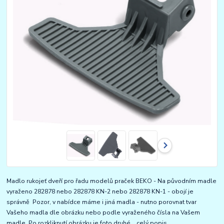
Madlo rukojeť dveří pro řadu modelů praček BEKO - Na původním madle
vyraženo 282878 nebo 282878 KN-2 nebo 282878 KN-1 - obojí je
správně Pozor, v nabídce máme i jiná madla - nutno porovnat tvar
Vašeho madla dle obrázku nebo podle vyraženého čísla na Vašem
madle. Po rozkliknutí obrázku je foto druhé...
celý popis