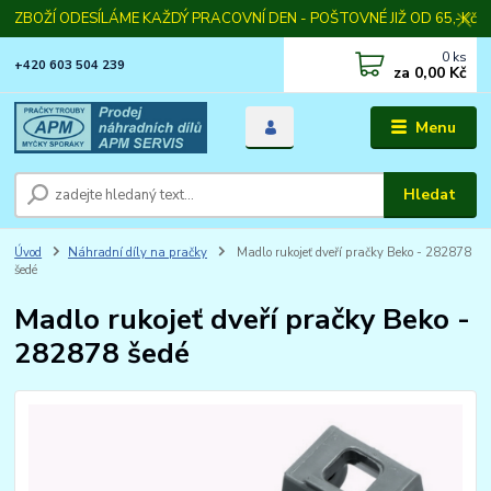
ZBOŽÍ ODESÍLÁME KAŽDÝ PRACOVNÍ DEN - POŠTOVNÉ JIŽ OD 65,-Kč
0
ks
+420 603 504 239
za
0,00 Kč
Menu
Hledat
Úvod
Náhradní díly na pračky
Madlo rukojeť dveří pračky Beko - 282878
šedé
Madlo rukojeť dveří pračky Beko -
282878 šedé