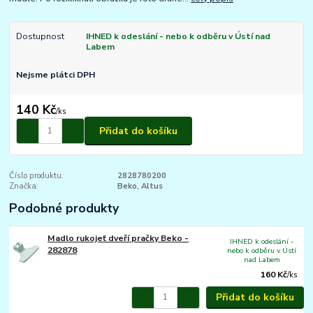
Dostupnost
IHNED k odeslání - nebo k odběru v Ústí nad
Labem
Nejsme plátci DPH
140 Kč
/
ks
Přidat do košíku
Číslo produktu:
2828780200
Značka:
Beko, Altus
Podobné produkty
Madlo rukojeť dveří pračky Beko -
IHNED k odeslání -
282878
nebo k odběru v Ústí
nad Labem
160 Kč
/
ks
Přidat do košíku