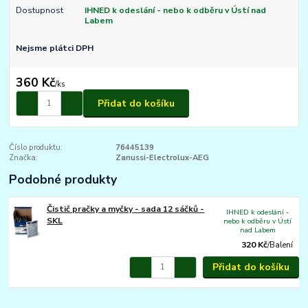
Dostupnost
IHNED k odeslání - nebo k odběru v Ústí nad
Labem
Nejsme plátci DPH
360 Kč
/
ks
Přidat do košíku
Číslo produktu:
76445139
Značka:
Zanussi-Electrolux-AEG
Podobné produkty
Čistič pračky a myčky - sada 12 sáčků -
IHNED k odeslání -
SKL
nebo k odběru v Ústí
nad Labem
320 Kč
/
Balení
Přidat do košíku