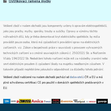
Ostřikovací ramena myčky
Veškeré zboží v našem obchodě jsou komponenty určeny k opravám elektrospotřebičů,
jako jsou pračky, myčky, sporáky, trouby a sušičky. Opravy a výměnu těchto
náhradních dílů, kdy je třeba demontovat kryt elektrického spotřebiče, by měla
provádět pouze osoba, která má způsobilost k provádění oprav na elektrických
zařízeních. viz. Zákon o bezpečnosti práce v souvislosti s provozem vyhrazených
technických zařízení a o změně souvisejících zákonů č. 250/2021 Sb. a Nařízením
Vlády 194/2022 Sb. Nedodržení tohoto nařízení může mít za následky zranění nebo
smrt elektrickým proudem či způsobení škody na majetku neodborným zásahem. V
takovém případě nepřebíráme jakoukoliv odpovědnost za důsledky tohoto jednání.
Veškeré zboží nabízené na našem obchodě pochází od
dodavatelů
ČR a EU a má
plně schválenou certifikaci CE pro použití v domácích spotřebičích prodávaných v
EU.