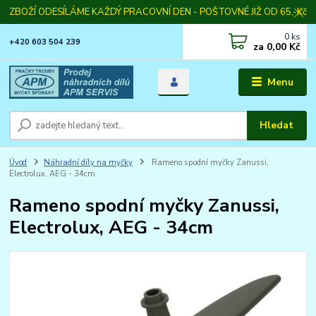
ZBOŽÍ ODESÍLÁME KAŽDÝ PRACOVNÍ DEN - POŠTOVNÉ JIŽ OD 65,-Kč
0
ks
+420 603 504 239
za
0,00 Kč
Menu
Hledat
Úvod
Náhradní díly na myčky
Rameno spodní myčky Zanussi,
Electrolux, AEG - 34cm
Rameno spodní myčky Zanussi,
Electrolux, AEG - 34cm