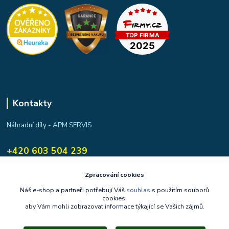
Kontakty
Náhradní díly - APM SERVIS
+420 603 504 239
apmservis@apmservis.cz
Zpracování cookies
Náš e-shop a partneři potřebují Váš
souhlas
s použitím souborů
cookies,
aby Vám mohli zobrazovat informace týkající se Vašich zájmů.