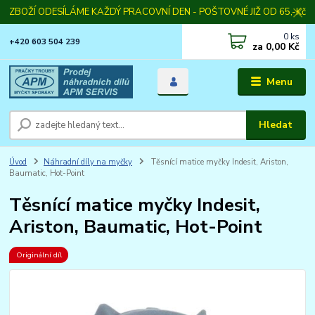
ZBOŽÍ ODESÍLÁME KAŽDÝ PRACOVNÍ DEN - POŠTOVNÉ JIŽ OD 65,-Kč
0
ks
+420 603 504 239
za
0,00 Kč
Menu
Hledat
Úvod
Náhradní díly na myčky
Těsnící matice myčky Indesit, Ariston,
Baumatic, Hot-Point
Těsnící matice myčky Indesit,
Ariston, Baumatic, Hot-Point
Originální díl