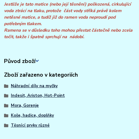
Jestliže je tato matice (nebo její těsnění) poškozená, cirkulující
voda ztrácí na tlaku, protože část vody
stříká právě kolem
netěsné matice, a tudíž již do ramen voda neproudí pod
potřebným tlakem.
Ramena se v důsledku toho mohou přestat částečně nebo zcela
točit, takže i špatně sprchují na nádobí.
Původ zboží
Zboží zařazeno v kategoriích
Náhradní díly na myčky
Indesit, Ariston, Hot-Point
Mora, Gorenje
Koše, hadice, doplňky
Těsnící prvky různé