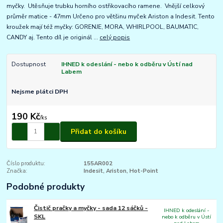
myčky. Utěsňuje trubku horního ostřikovacího ramene. Vnější celkový
průměr matice - 47mm Určeno pro většinu myček Ariston a Indesit. Tento
kroužek mají též myčky: GORENJE, MORA, WHIRLPOOL, BAUMATIC,
CANDY aj. Tento díl je originál ...
celý popis
Dostupnost
IHNED k odeslání - nebo k odběru v Ústí nad
Labem
Nejsme plátci DPH
190 Kč
/
ks
Přidat do košíku
Číslo produktu:
155AR002
Značka:
Indesit, Ariston, Hot-Point
Podobné produkty
Čistič pračky a myčky - sada 12 sáčků -
IHNED k odeslání -
SKL
nebo k odběru v Ústí