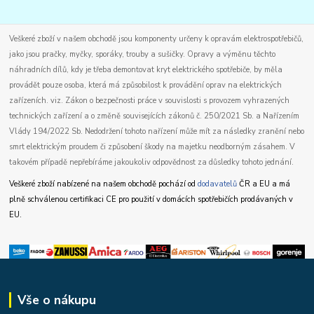
Veškeré zboží v našem obchodě jsou komponenty určeny k opravám elektrospotřebičů,
jako jsou pračky, myčky, sporáky, trouby a sušičky. Opravy a výměnu těchto
náhradních dílů, kdy je třeba demontovat kryt elektrického spotřebiče, by měla
provádět pouze osoba, která má způsobilost k provádění oprav na elektrických
zařízeních. viz. Zákon o bezpečnosti práce v souvislosti s provozem vyhrazených
technických zařízení a o změně souvisejících zákonů č. 250/2021 Sb. a Nařízením
Vlády 194/2022 Sb. Nedodržení tohoto nařízení může mít za následky zranění nebo
smrt elektrickým proudem či způsobení škody na majetku neodborným zásahem. V
takovém případě nepřebíráme jakoukoliv odpovědnost za důsledky tohoto jednání.
Veškeré zboží nabízené na našem obchodě pochází od
dodavatelů
ČR a EU a má
plně schválenou certifikaci CE pro použití v domácích spotřebičích prodávaných v
EU.
Vše o nákupu