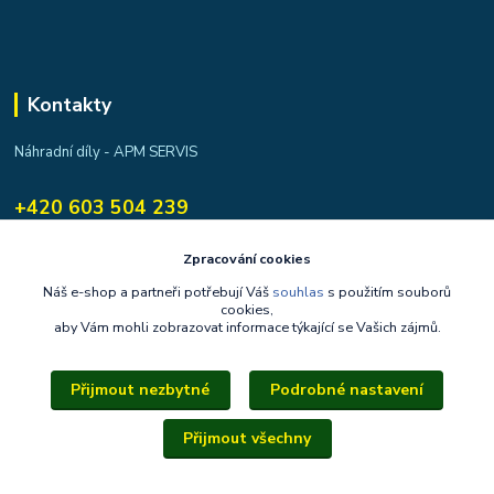
Kontakty
Náhradní díly - APM SERVIS
+420 603 504 239
apmservis@apmservis.cz
Zpracování cookies
Náš e-shop a partneři potřebují Váš
souhlas
s použitím souborů
cookies,
aby Vám mohli zobrazovat informace týkající se Vašich zájmů.
Přijmout nezbytné
Podrobné nastavení
Upravit sběr cookies.
Přijmout všechny
Copyright © 2014–2026, apmservis.cz