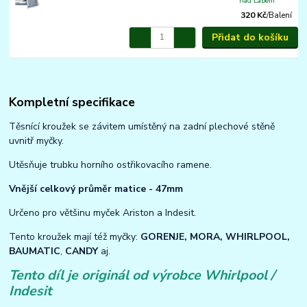
nad Labem
320 Kč
/
Balení
Přidat do košíku
Kompletní specifikace
Těsnící kroužek se závitem umístěný na zadní plechové stěně
uvnitř myčky.
Utěsňuje trubku horního ostřikovacího ramene.
Vnější celkový průměr matice - 47mm
Určeno pro většinu myček Ariston a Indesit.
Tento kroužek mají též myčky:
GORENJE, MORA, WHIRLPOOL,
BAUMATIC
,
CANDY
aj.
Tento díl je originál od výrobce Whirlpool /
Indesit