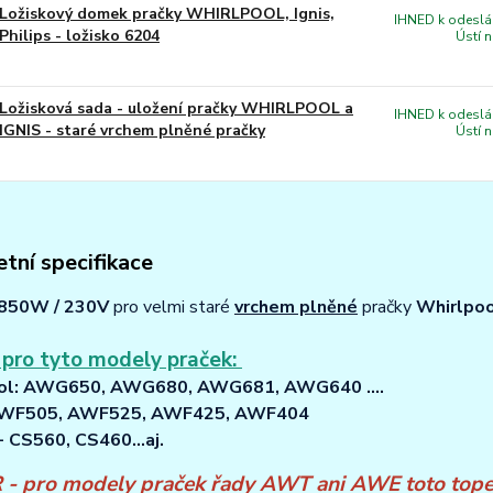
Ložiskový domek pračky WHIRLPOOL, Ignis,
IHNED k odeslán
Philips - ložisko 6204
Ústí 
Ložisková sada - uložení pračky WHIRLPOOL a
IHNED k odeslán
IGNIS - staré vrchem plněné pračky
Ústí 
tní specifikace
850W / 230V
pro velmi staré
vrchem plněné
pračky
Whirlpool
 pro tyto modely praček:
ol: AWG650, AWG680, AWG681, AWG640 ....
 AWF505, AWF525, AWF425, AWF404
 - CS560, CS460...aj.
- pro modely praček řady AWT ani AWE toto tope