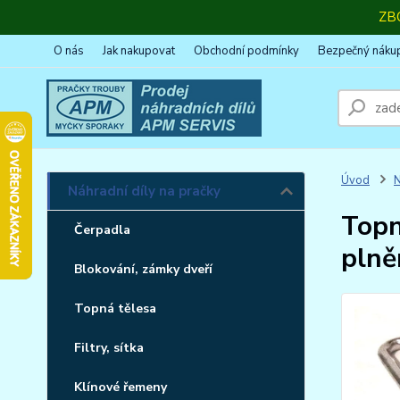
ZB
O nás
Jak nakupovat
Obchodní podmínky
Bezpečný náku
Úvod
N
Náhradní díly na pračky
Topn
Čerpadla
plně
Blokování, zámky dveří
Topná tělesa
Filtry, sítka
Klínové řemeny