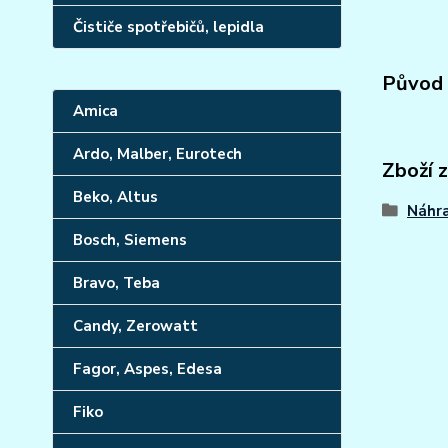
Čističe spotřebičů, lepidla
Původ 
Amica
Ardo, Malber, Eurotech
Zboží 
Beko, Altus
Náhra
Bosch, Siemens
Bravo, Teba
Candy, Zerowatt
Fagor, Aspes, Edesa
Fiko