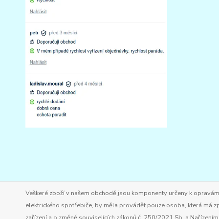
Veškeré zboží v našem obchodě jsou komponenty určeny k opravám ele
elektrického spotřebiče, by měla provádět pouze osoba, která má zp
zařízení a o změně souvisejících zákonů č. 250/2021 Sb. a Nařízen