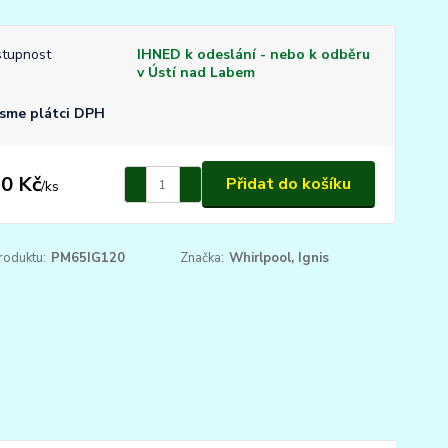
tupnost
IHNED k odeslání - nebo k odběru
v Ústí nad Labem
sme plátci DPH
0 Kč
Přidat do košíku
/
ks
roduktu:
PM65IG120
Značka:
Whirlpool, Ignis