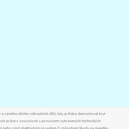
 a výměnu těchto náhradních dílů, kdy je třeba demontovat kryt
osti práce v souvislosti s provozem vyhrazených technických
ění nebo smrt elektrickým proudem či způsobení škody na majetku