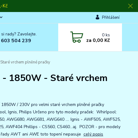
-Kč
Přihlášení
 si rady? Zavolejte.
0
ks
za
0,00 Kč
 603 504 239
 Staré vrchem plněné pračky
s - 1850W - Staré vrchem
 1850W / 230V pro velmi staré vrchem plněné pračky
ool, Ignis, Philips Určeno pro tyto modely praček: Whirlpool:
0, AWG680, AWG681, AWG640 .... Ignis - AWF505, AWF525,
, AWF404 Phillips - CS560, CS460...aj. POZOR - pro modely
 řady AWT ani AWE toto topení nepasuje
celý popis