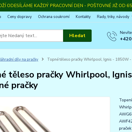
OŽÍ ODESÍLÁME KAŽDÝ PRACOVNÍ DEN - POŠTOVNÉ JIŽ OD 65,
p
Ceny dopravy
Ochrana soukromí
Kontakty
Rady, triky, návody
Nevíte
Hledat
+420
áhradní díly na pračky
Topné těleso pračky Whirlpool, Ignis - 1850W -
é těleso pračky Whirlpool, Igni
né pračky
Topení
Whirlp
AWG65
AWF425
praček