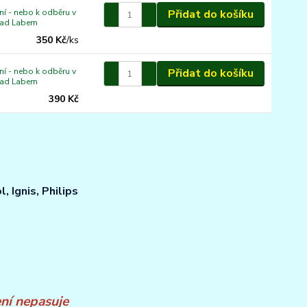
í - nebo k odběru v
Přidat do košíku
nad Labem
350 Kč
/
ks
í - nebo k odběru v
Přidat do košíku
nad Labem
390 Kč
, Ignis, Philips
ní nepasuje