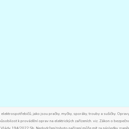
ktrospotřebičů, jako jsou pračky, myčky, sporáky, trouby a sušičky. Opravy
ůsobilost k provádění oprav na elektrických zařízeních. viz. Zákon o bezpečn
ím Vlády 194/2022 Sb. Nedodržení tohoto nařízení může mít za následky zran