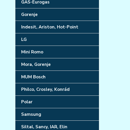
GAS-Eurogas
Gorenje
Indesit, Ariston, Hot-Point
LG
Mini Romo
Mora, Gorenje
MUM Bosch
Philco, Crosley, Konrád
Polar
Samsung
Siltal, Sancy, IAR, Elin