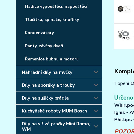
Hadice vypouštěcí, napouštěcí
Tlačítka, spínače, knoflíky
Kondenzátory
Panty, závěsy dveří
Řemenice bubnu a motoru
Komple
Náhradní díly na myčky
Topení
1
Díly na sporáky a trouby
Určeno
Díly na sušičky prádla
Whirlpo
Kuchyňské roboty MUM Bosch
Ignis -
Phillips
Díly na vířivé pračky Mini Romo,
WM
POZOR 