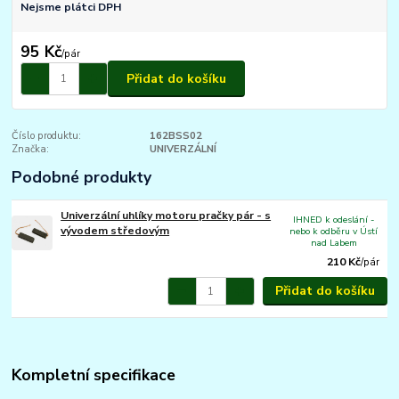
Nejsme plátci DPH
95 Kč
/
pár
Přidat do košíku
Číslo produktu:
162BSS02
Značka:
UNIVERZÁLNÍ
Podobné produkty
Univerzální uhlíky motoru pračky pár - s
IHNED k odeslání -
vývodem středovým
nebo k odběru v Ústí
nad Labem
210 Kč
/
pár
Přidat do košíku
Kompletní specifikace