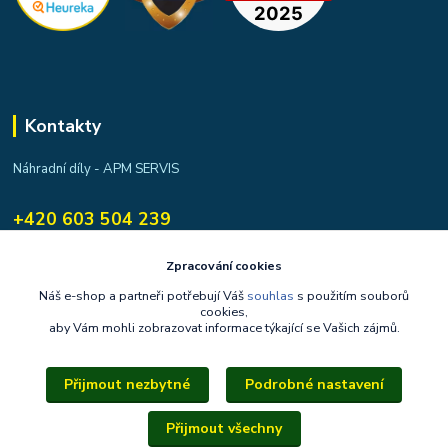
Kontakty
Náhradní díly - APM SERVIS
+420 603 504 239
apmservis@apmservis.cz
Zpracování cookies
Náš e-shop a partneři potřebují Váš
souhlas
s použitím souborů
cookies,
aby Vám mohli zobrazovat informace týkající se Vašich zájmů.
Přijmout nezbytné
Podrobné nastavení
Upravit sběr cookies.
Přijmout všechny