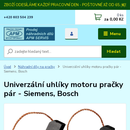
ZBOŽÍ ODESÍLÁME KAŽDÝ PRACOVNÍ DEN - POŠTOVNÉ JIŽ OD 65,-Kč
0
ks
+420 603 504 239
za
0,00 Kč
Menu
Hledat
Úvod
Náhradní díly na pračky
Univerzální uhlíky motoru pračky pár -
Siemens, Bosch
Univerzální uhlíky motoru pračky
pár - Siemens, Bosch