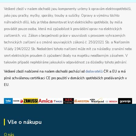
Veškeré zboží v našem obchodě jsou komponenty určeny k opravám elektrospotřebičů,
jako jsou pračky, myčky, sporáky, trouby a sušičky. Opravy a výměnu těchto
náhradních dílů, kdy je třeba demontovat kryt elektrického spotřebiče, by měla
provádět pouze osoba, která má způsobilost k provádění oprav na elektrických
zařízeních. viz. Zákon o bezpečnosti práce v souvislosti s provozem vyhrazených
technických zařízení a o změně souvisejících zákonů č. 250/2021 Sb. a Nařízením
Vlády 194/2022 Sb. Nedodržení tohoto nařízení může mít za následky zranění nebo
smrt elektrickým proudem či způsobení škody na majetku neodborným zásahem. V
takovém případě nepřebíráme jakoukoliv odpovědnost za důsledky tohoto jednání.
Veškeré zboží nabízené na našem obchodě pochází od
dodavatelů
ČR a EU a má
plně schválenou certifikaci CE pro použití v domácích spotřebičích prodávaných v
EU.
Vše o nákupu
O nás