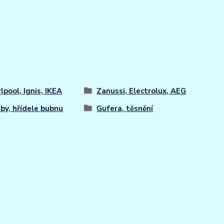
lpool, Ignis, IKEA
Zanussi, Electrolux, AEG
uby, hřídele bubnu
Gufera, těsnění