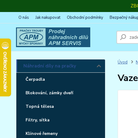
ZB
O nás
Jak nakupovat
Obchodní podmínky
Bezpečný náku
Úvod
N
Náhradní díly na pračky
Vaze
Čerpadla
Blokování, zámky dveří
Topná tělesa
Filtry, sítka
Klínové řemeny