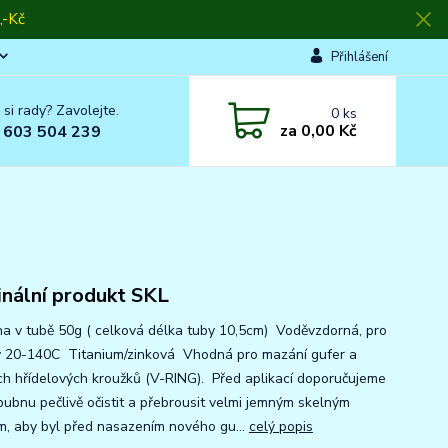
-Kč
Přihlášení
 si rady? Zavolejte.
0
ks
za
0,00 Kč
 603 504 239
inální produkt SKL
na v tubě 50g ( celková délka tuby 10,5cm) Voděvzdorná, pro
y 20-140C Titanium/zinková Vhodná pro mazání gufer a
ích hřídelových kroužků (V-RING). Před aplikací doporučujeme
 bubnu pečlivě očistit a přebrousit velmi jemným skelným
m, aby byl před nasazením nového gu...
celý popis