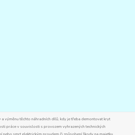
 a výměnu těchto náhradních dílů, kdy je třeba demontovat kryt
osti práce v souvislosti s provozem vyhrazených technických
ění nebo smrt elektrickým proudem či způsobení škody na majetku