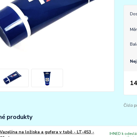
Dos
Měr
Bal
Nej
14
Číslo p
é produkty
Vazelína na ložiska a gufera v tubě - LT-4S3 -
IHNED k odeslán