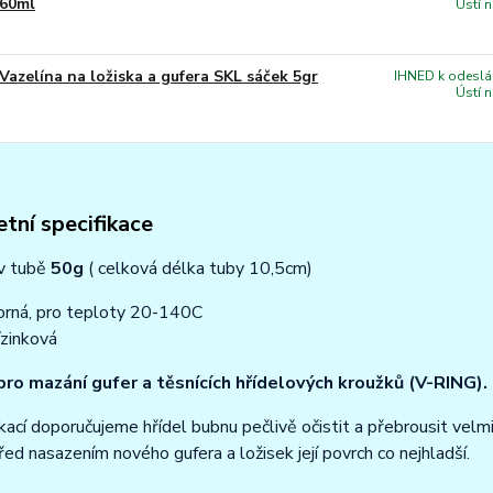
60ml
Ústí 
Vazelína na ložiska a gufera SKL sáček 5gr
IHNED k odeslán
Ústí 
tní specifikace
 v tubě
50g
( celková délka tuby 10,5cm)
rná, pro teploty 20-140C
/zinková
ro mazání gufer a těsnících hřídelových kroužků (V-RING).
kací doporučujeme hřídel bubnu pečlivě očistit a přebrousit ve
řed nasazením nového gufera a ložisek její povrch co nejhladší.