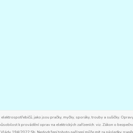
ktrospotřebičů, jako jsou pračky, myčky, sporáky, trouby a sušičky. Opravy
ůsobilost k provádění oprav na elektrických zařízeních. viz. Zákon o bezpečn
ím Vlády 194/2022 Sb. Nedodržení tohoto nařízení může mít za následky zran