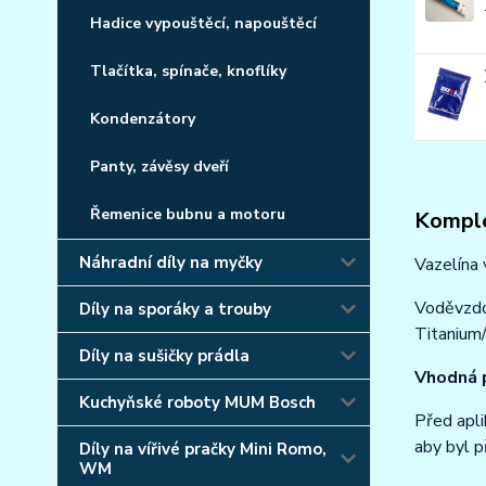
Hadice vypouštěcí, napouštěcí
Tlačítka, spínače, knoflíky
Kondenzátory
Panty, závěsy dveří
Řemenice bubnu a motoru
Komple
Náhradní díly na myčky
Vazelína
Voděvzdo
Díly na sporáky a trouby
Titanium
Díly na sušičky prádla
Vhodná p
Kuchyňské roboty MUM Bosch
Před apli
aby byl p
Díly na vířivé pračky Mini Romo,
WM