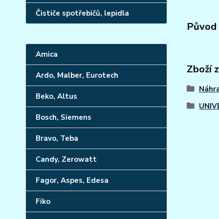
Čističe spotřebičů, lepidla
Původ 
Amica
Zboží 
Ardo, Malber, Eurotech
Náhra
Beko, Altus
UNIV
Bosch, Siemens
Bravo, Teba
Candy, Zerowatt
Fagor, Aspes, Edesa
Fiko