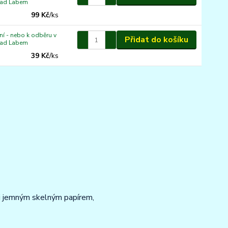
nad Labem
99 Kč
/
ks
í - nebo k odběru v
Přidat do košíku
nad Labem
39 Kč
/
ks
lmi jemným skelným papírem,