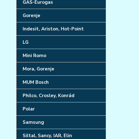
GAS-Eurogas
Gorenje
Indesit, Ariston, Hot-Point
LG
Mini Romo
Mora, Gorenje
MUM Bosch
Philco, Crosley, Konrád
Polar
Samsung
Siltal, Sancy, IAR, Elin