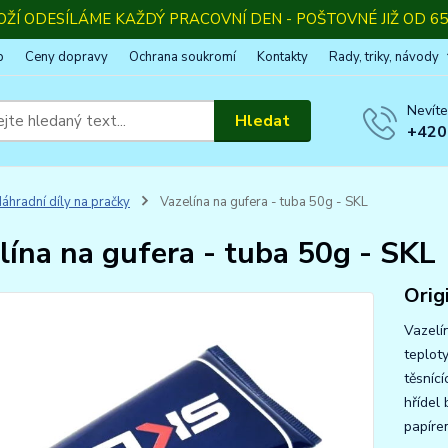
OŽÍ ODESÍLÁME KAŽDÝ PRACOVNÍ DEN - POŠTOVNÉ JIŽ OD 65,
p
Ceny dopravy
Ochrana soukromí
Kontakty
Rady, triky, návody
Nevíte
Hledat
+420
áhradní díly na pračky
Vazelína na gufera - tuba 50g - SKL
lína na gufera - tuba 50g - SKL
Orig
Vazelí
teplot
těsníc
hřídel
papíre