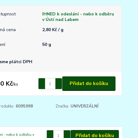
tupnost
IHNED k odeslání - nebo k odběru
v Ústí nad Labem
ná cena
2,80 Kč / g
ení
50 g
sme plátci DPH
0 Kč
Přidat do košíku
/
ks
roduktu:
6095998
Značka:
UNIVERZÁLNÍ
í - nebo k odběru v
Přidat do košíku