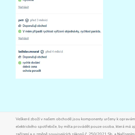
Veškeré zboží v našem obchodě jsou komponenty určeny k opravám ele
elektrického spotřebiče, by měla provádět pouze osoba, která má zp
zařízení a o změně souvisejících zákonů č. 250/2021 Sb. a Nařízen