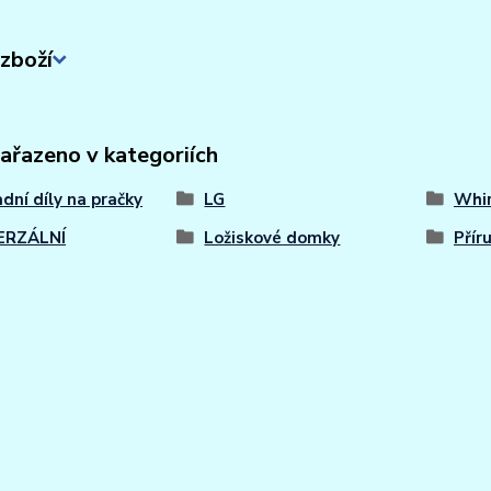
zboží
zařazeno v kategoriích
dní díly na pračky
LG
Whir
ERZÁLNÍ
Ložiskové domky
Přír