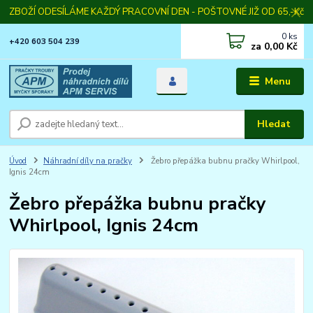
ZBOŽÍ ODESÍLÁME KAŽDÝ PRACOVNÍ DEN - POŠTOVNÉ JIŽ OD 65,-Kč
0
ks
+420 603 504 239
za
0,00 Kč
Menu
Hledat
Úvod
Náhradní díly na pračky
Žebro přepážka bubnu pračky Whirlpool,
Ignis 24cm
Žebro přepážka bubnu pračky
Whirlpool, Ignis 24cm