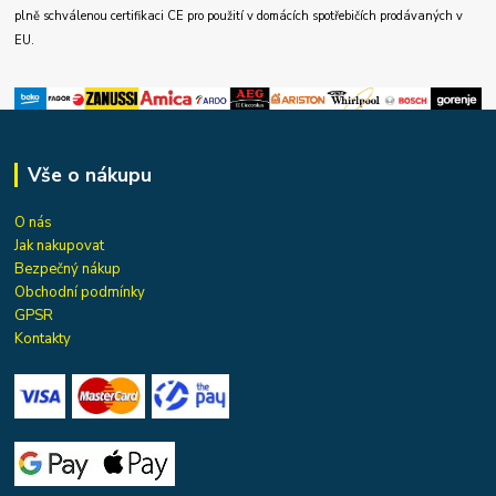
plně schválenou certifikaci CE pro použití v domácích spotřebičích prodávaných v
EU.
Vše o nákupu
O nás
Jak nakupovat
Bezpečný nákup
Obchodní podmínky
GPSR
Kontakty