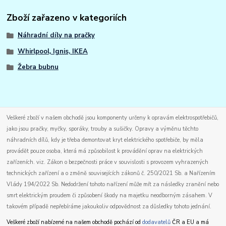
Zboží zařazeno v kategoriích
Náhradní díly na pračky
Whirlpool, Ignis, IKEA
Žebra bubnu
Veškeré zboží v našem obchodě jsou komponenty určeny k opravám elektrospotřebičů,
jako jsou pračky, myčky, sporáky, trouby a sušičky. Opravy a výměnu těchto
náhradních dílů, kdy je třeba demontovat kryt elektrického spotřebiče, by měla
provádět pouze osoba, která má způsobilost k provádění oprav na elektrických
zařízeních. viz. Zákon o bezpečnosti práce v souvislosti s provozem vyhrazených
technických zařízení a o změně souvisejících zákonů č. 250/2021 Sb. a Nařízením
Vlády 194/2022 Sb. Nedodržení tohoto nařízení může mít za následky zranění nebo
smrt elektrickým proudem či způsobení škody na majetku neodborným zásahem. V
takovém případě nepřebíráme jakoukoliv odpovědnost za důsledky tohoto jednání.
Veškeré zboží nabízené na našem obchodě pochází od
dodavatelů
ČR a EU a má