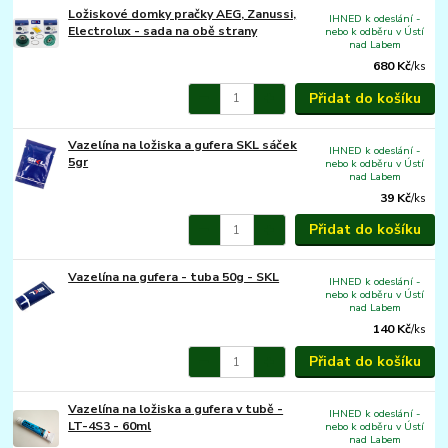
Ložiskové domky pračky AEG, Zanussi,
IHNED k odeslání -
Electrolux - sada na obě strany
nebo k odběru v Ústí
nad Labem
680 Kč
/
ks
Přidat do košíku
Vazelína na ložiska a gufera SKL sáček
IHNED k odeslání -
5gr
nebo k odběru v Ústí
nad Labem
39 Kč
/
ks
Přidat do košíku
Vazelína na gufera - tuba 50g - SKL
IHNED k odeslání -
nebo k odběru v Ústí
nad Labem
140 Kč
/
ks
Přidat do košíku
Vazelína na ložiska a gufera v tubě -
IHNED k odeslání -
LT-4S3 - 60ml
nebo k odběru v Ústí
nad Labem