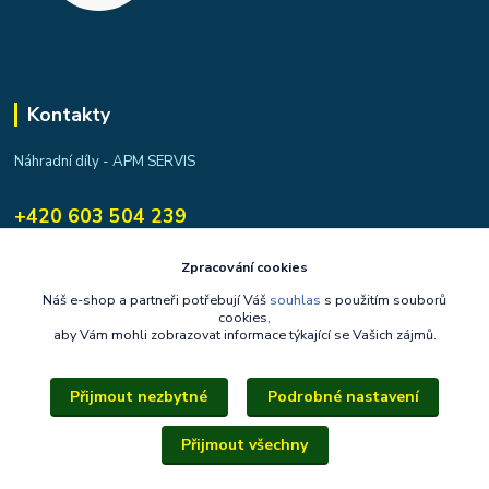
Kontakty
Náhradní díly - APM SERVIS
+420 603 504 239
apmservis@apmservis.cz
Zpracování cookies
Náš e-shop a partneři potřebují Váš
souhlas
s použitím souborů
cookies,
aby Vám mohli zobrazovat informace týkající se Vašich zájmů.
Přijmout nezbytné
Podrobné nastavení
Upravit sběr cookies.
Přijmout všechny
Copyright © 2014–2026, apmservis.cz