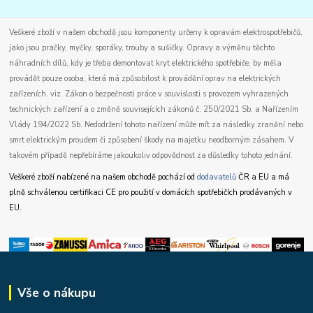
Veškeré zboží v našem obchodě jsou komponenty určeny k opravám elektrospotřebičů,
jako jsou pračky, myčky, sporáky, trouby a sušičky. Opravy a výměnu těchto
náhradních dílů, kdy je třeba demontovat kryt elektrického spotřebiče, by měla
provádět pouze osoba, která má způsobilost k provádění oprav na elektrických
zařízeních. viz. Zákon o bezpečnosti práce v souvislosti s provozem vyhrazených
technických zařízení a o změně souvisejících zákonů č. 250/2021 Sb. a Nařízením
Vlády 194/2022 Sb. Nedodržení tohoto nařízení může mít za následky zranění nebo
smrt elektrickým proudem či způsobení škody na majetku neodborným zásahem. V
takovém případě nepřebíráme jakoukoliv odpovědnost za důsledky tohoto jednání.
Veškeré zboží nabízené na našem obchodě pochází od
dodavatelů
ČR a EU a má
plně schválenou certifikaci CE pro použití v domácích spotřebičích prodávaných v
EU.
Vše o nákupu