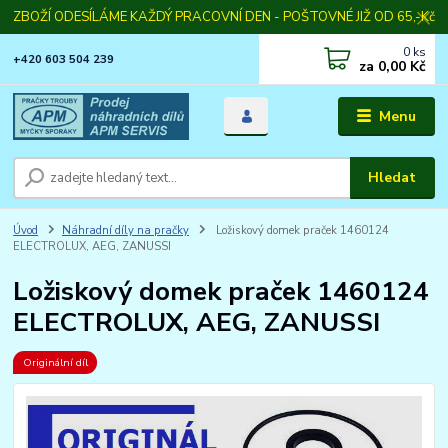
ZBOŽÍ ODESÍLÁME KAŽDÝ PRACOVNÍ DEN - POŠTOVNÉ JIŽ OD 65,-Kč
0
ks
+420 603 504 239
za
0,00 Kč
Menu
Hledat
Úvod
Náhradní díly na pračky
Ložiskový domek praček 1460124
ELECTROLUX, AEG, ZANUSSI
Ložiskový domek praček 1460124
ELECTROLUX, AEG, ZANUSSI
Originální díl