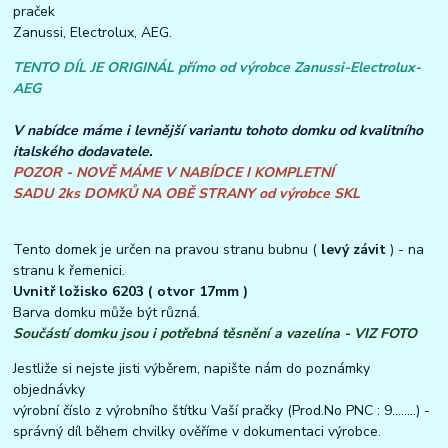
praček
Zanussi, Electrolux, AEG.
TENTO DÍL JE ORIGINÁL přímo od výrobce Zanussi-Electrolux-
AEG
V nabídce máme i levnější variantu tohoto domku od kvalitního
italského dodavatele.
POZOR - NOVĚ MÁME V NABÍDCE I KOMPLETNÍ
SADU 2ks DOMKŮ NA OBĚ STRANY od výrobce SKL
Tento domek je určen na pravou stranu bubnu (
levý závit
) - na
stranu k řemenici.
Uvnitř ložisko 6203 ( otvor 17mm )
Barva domku může být různá.
Součástí domku jsou i potřebná těsnění a vazelína - VIZ FOTO
Jestliže si nejste jisti výběrem, napište nám do poznámky
objednávky
výrobní číslo z výrobního štítku Vaší pračky (Prod.No PNC : 9........) -
správný díl během chvilky ověříme v dokumentaci výrobce.