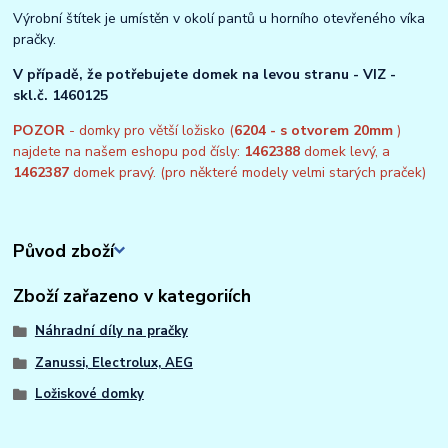
Výrobní štítek je umístěn v okolí pantů u horního otevřeného víka
pračky.
V případě, že potřebujete domek na levou stranu - VIZ -
skl.č. 1460125
POZOR
- domky pro větší ložisko (
6204 - s otvorem 20mm
)
najdete na našem eshopu pod čísly:
1462388
domek levý, a
1462387
domek pravý. (pro některé modely velmi starých praček)
Původ zboží
Zboží zařazeno v kategoriích
Náhradní díly na pračky
Zanussi, Electrolux, AEG
Ložiskové domky