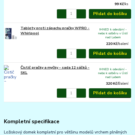
99 Kč
/
ks
Přidat do košíku
Tablety proti zápachu pračky WPRO -
IHNED k odeslání -
Whirlpool
nebo k odběru v Ústí
nad Labem
220 Kč
/
balení
Přidat do košíku
Čistič pračky a myčky - sada 12 sáčků -
IHNED k odeslání -
SKL
nebo k odběru v Ústí
nad Labem
320 Kč
/
Balení
Přidat do košíku
Kompletní specifikace
Ložiskový domek kompletní pro většinu modelů vrchem plněných