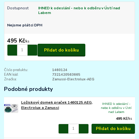
Dostupnost
IHNED k odeslání - nebo k odběru v Ústí nad
Labem
Nejsme plátci DPH
495 Kč
/
ks
Přidat do košíku
Číslo produktu:
1460124
EAN kód:
7321420563665
Značka:
Zanussi-Electrolux-AEG
Podobné produkty
Ložiskový domek praček 1460125 AEG,
IHNED k odeslání -
Electrolux a Zanussi
nebo k odběru v Ústí
nad Labem
495 Kč
/
ks
Přidat do košíku