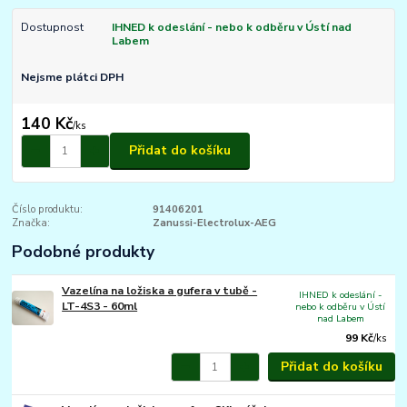
Dostupnost
IHNED k odeslání - nebo k odběru v Ústí nad
Labem
Nejsme plátci DPH
140 Kč
/
ks
Přidat do košíku
Číslo produktu:
91406201
Značka:
Zanussi-Electrolux-AEG
Podobné produkty
Vazelína na ložiska a gufera v tubě -
IHNED k odeslání -
LT-4S3 - 60ml
nebo k odběru v Ústí
nad Labem
99 Kč
/
ks
Přidat do košíku