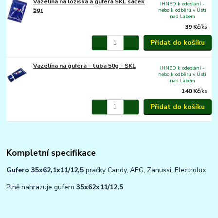
Vazelína na ložiska a gufera SKL sáček
IHNED k odeslání -
5gr
nebo k odběru v Ústí
nad Labem
39 Kč
/
ks
Přidat do košíku
Vazelína na gufera - tuba 50g - SKL
IHNED k odeslání -
nebo k odběru v Ústí
nad Labem
140 Kč
/
ks
Přidat do košíku
Kompletní specifikace
Gufero 35x62,1x11/12,5
pračky Candy, AEG, Zanussi, Electrolux
Plně nahrazuje gufero
35x62x11/12,5