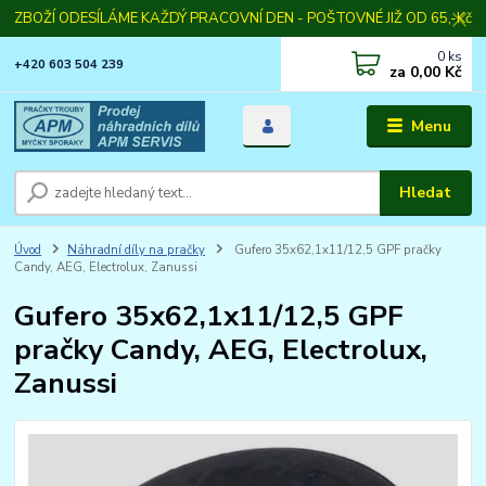
ZBOŽÍ ODESÍLÁME KAŽDÝ PRACOVNÍ DEN - POŠTOVNÉ JIŽ OD 65,-Kč
0
ks
+420 603 504 239
za
0,00 Kč
Menu
Hledat
Úvod
Náhradní díly na pračky
Gufero 35x62,1x11/12,5 GPF pračky
Candy, AEG, Electrolux, Zanussi
Gufero 35x62,1x11/12,5 GPF
pračky Candy, AEG, Electrolux,
Zanussi