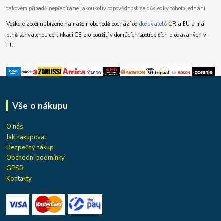
takovém případě nepřebíráme jakoukoliv odpovědnost za důsledky tohoto jednání.
Veškeré zboží nabízené na našem obchodě pochází od
dodavatelů
ČR a EU a má
plně schválenou certifikaci CE pro použití v domácích spotřebičích prodávaných v
EU.
Vše o nákupu
O nás
Jak nakupovat
Bezpečný nákup
Obchodní podmínky
GPSR
Kontakty