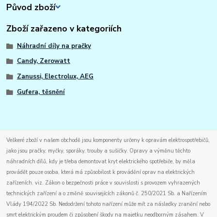
Původ zboží
Zboží zařazeno v kategoriích
Náhradní díly na pračky
Candy, Zerowatt
Zanussi, Electrolux, AEG
Gufera, těsnění
Veškeré zboží v našem obchodě jsou komponenty určeny k opravám elektrospotřebičů,
jako jsou pračky, myčky, sporáky, trouby a sušičky. Opravy a výměnu těchto
náhradních dílů, kdy je třeba demontovat kryt elektrického spotřebiče, by měla
provádět pouze osoba, která má způsobilost k provádění oprav na elektrických
zařízeních. viz. Zákon o bezpečnosti práce v souvislosti s provozem vyhrazených
technických zařízení a o změně souvisejících zákonů č. 250/2021 Sb. a Nařízením
Vlády 194/2022 Sb. Nedodržení tohoto nařízení může mít za následky zranění nebo
smrt elektrickým proudem či způsobení škody na majetku neodborným zásahem. V